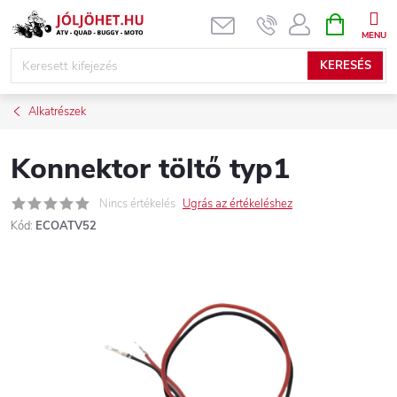
Ugrás
KOSÁR
a
fő
KERESÉS
tartalomhoz
Alkatrészek
Konnektor töltő typ1
Nincs értékelés
Ugrás az értékeléshez
Kód:
ECOATV52