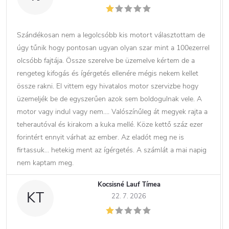
Szándékosan nem a legolcsóbb kis motort választottam de
úgy tűnik hogy pontosan ugyan olyan szar mint a 100ezerrel
olcsóbb fajtája. Össze szerelve be üzemelve kértem de a
rengeteg kifogás és ígérgetés ellenére mégis nekem kellet
össze rakni. El vittem egy hivatalos motor szervizbe hogy
üzemeljék be de egyszerűen azok sem boldogulnak vele. A
motor vagy indul vagy nem…. Valószínűleg át megyek rajta a
teherautóval és kirakom a kuka mellé. Köze kettő száz ezer
forintért ennyit várhat az ember. Az eladót meg ne is
firtassuk… hetekig ment az ígérgetés. A számlát a mai napig
nem kaptam meg.
Kocsisné Lauf Tímea
KT
22. 7. 2026