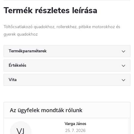
Termék részletes leírása
Töltőcsatlakozó quadokhoz, rollerekhez, pitbike motorokhoz és
gyerek quadokhoz
Termékparaméterek
Értékelés
Vita
Varga János
VJ
25. 7. 2026