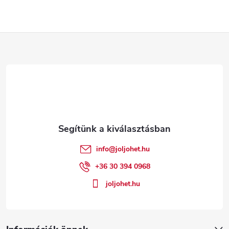
L
á
b
l
é
info
@
joljohet.hu
c
+36 30 394 0968
joljohet.hu