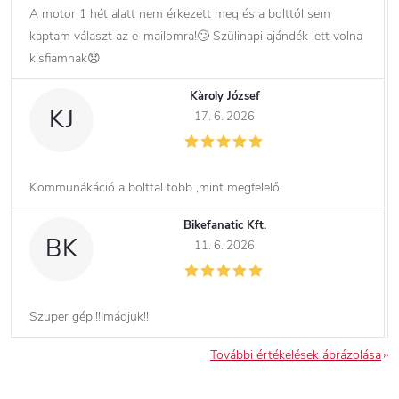
A motor 1 hét alatt nem érkezett meg és a bolttól sem
kaptam választ az e-mailomra!🙄 Szülinapi ajándék lett volna
kisfiamnak😞
Kàroly József
KJ
17. 6. 2026
Kommunákáció a bolttal több ,mint megfelelő.
Bikefanatic Kft.
BK
11. 6. 2026
Szuper gép!!!Imádjuk!!
További értékelések ábrázolása