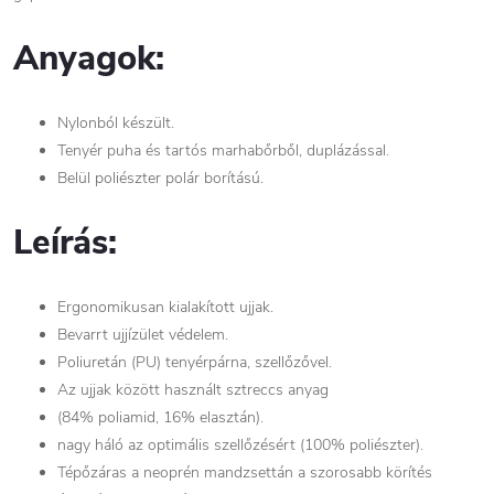
Anyagok:
Nylonból készült.
Tenyér puha és tartós marhabőrből, duplázással.
Belül poliészter polár borítású.
Leírás:
Ergonomikusan kialakított ujjak.
Bevarrt ujjízület védelem.
Poliuretán (PU) tenyérpárna, szellőzővel.
Az ujjak között használt sztreccs anyag
(84% poliamid, 16% elasztán).
nagy háló az optimális szellőzésért (100% poliészter).
Tépőzáras a neoprén mandzsettán a szorosabb körítés