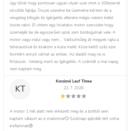
úgy tűnik hogy pontosan ugyan olyan szar mint a 100ezerrel
olcsóbb fajtája. Össze szerelve be üzemelve kértem de a
rengeteg kifogás és ígérgetés ellenére mégis nekem kellet
össze rakni. El vittem egy hivatalos motor szervizbe hogy
üzemeljék be de egyszerűen azok sem boldogulnak vele. A
motor vagy indul vagy nem…. Valószínűleg át megyek rajta a
teherautóval és kirakom a kuka mellé. Köze kettő száz ezer
forintért ennyit várhat az ember. Az eladót meg ne is
firtassuk… hetekig ment az ígérgetés. A számlát a mai napig
nem kaptam meg.
Kocsisné Lauf Tímea
KT
22. 7. 2026
A motor 1 hét alatt nem érkezett meg és a bolttól sem
kaptam választ az e-mailomra!🙄 Szülinapi ajándék lett volna
kisfiamnak😞