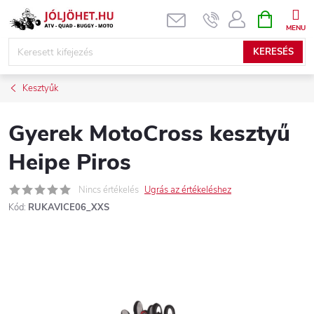
Ugrás
KOSÁR
a
fő
KERESÉS
tartalomhoz
Kesztyűk
Gyerek MotoCross kesztyű
Heipe Piros
Nincs értékelés
Ugrás az értékeléshez
Kód:
RUKAVICE06_XXS