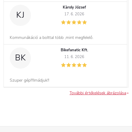
Kàroly József
KJ
17. 6. 2026
Kommunákáció a bolttal több ,mint megfelelő.
Bikefanatic Kft.
BK
11. 6. 2026
Szuper gép!!!Imádjuk!!
További értékelések ábrázolása