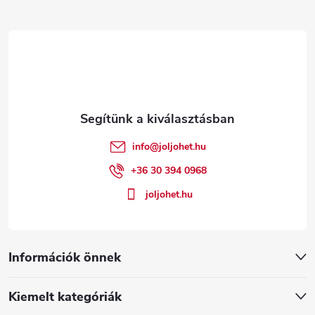
L
á
b
l
é
info
@
joljohet.hu
c
+36 30 394 0968
joljohet.hu
Információk önnek
Kiemelt kategóriák