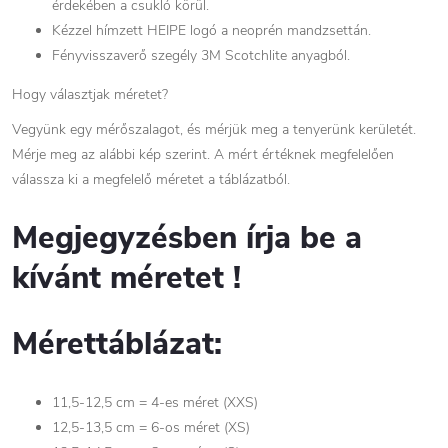
érdekében a csukló körül.
Kézzel hímzett HEIPE logó a neoprén mandzsettán.
Fényvisszaverő szegély 3M Scotchlite anyagból.
Hogy választjak méretet?
Vegyünk egy mérőszalagot, és mérjük meg a tenyerünk kerületét.
Mérje meg az alábbi kép szerint. A mért értéknek megfelelően
válassza ki a megfelelő méretet a táblázatból.
Megjegyzésben írja be a
kívánt méretet !
Mérettáblázat:
11,5-12,5 cm = 4-es méret (XXS)
12,5-13,5 cm = 6-os méret (XS)