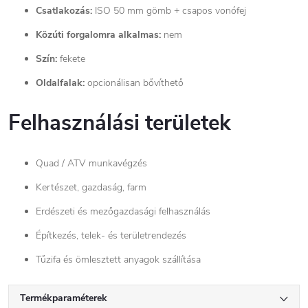
Csatlakozás:
ISO 50 mm gömb + csapos vonófej
Közúti forgalomra alkalmas:
nem
Szín:
fekete
Oldalfalak:
opcionálisan bővíthető
Felhasználási területek
Quad / ATV munkavégzés
Kertészet, gazdaság, farm
Erdészeti és mezőgazdasági felhasználás
Építkezés, telek- és területrendezés
Tűzifa és ömlesztett anyagok szállítása
Termékparaméterek