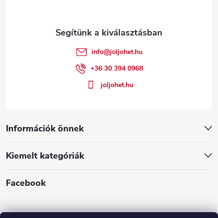
b
l
é
info
@
joljohet.hu
c
+36 30 394 0968
joljohet.hu
Információk önnek
Kiemelt kategóriák
Facebook