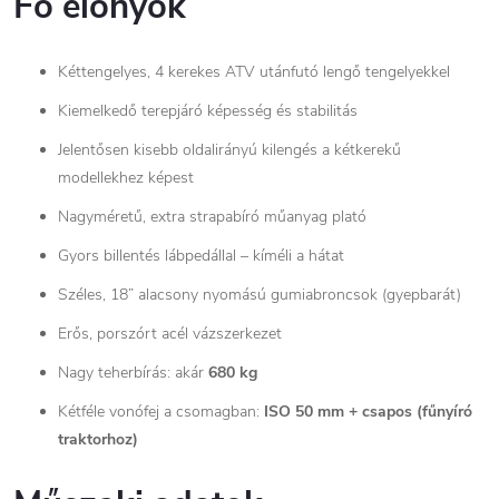
Fő előnyök
Kéttengelyes, 4 kerekes ATV utánfutó lengő tengelyekkel
Kiemelkedő terepjáró képesség és stabilitás
Jelentősen kisebb oldalirányú kilengés a kétkerekű
modellekhez képest
Nagyméretű, extra strapabíró műanyag plató
Gyors billentés lábpedállal – kíméli a hátat
Széles, 18” alacsony nyomású gumiabroncsok (gyepbarát)
Erős, porszórt acél vázszerkezet
Nagy teherbírás: akár
680 kg
Kétféle vonófej a csomagban:
ISO 50 mm + csapos (fűnyíró
traktorhoz)