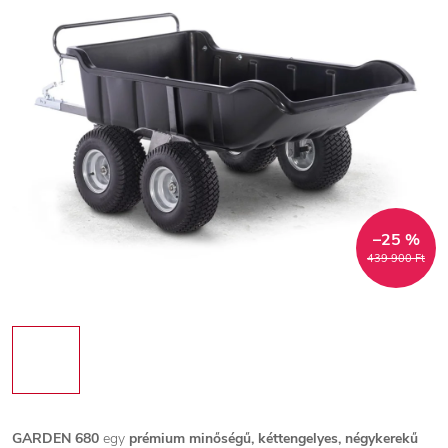
–25 %
439 900 Ft
GARDEN 680
egy
prémium minőségű, kéttengelyes, négykerekű