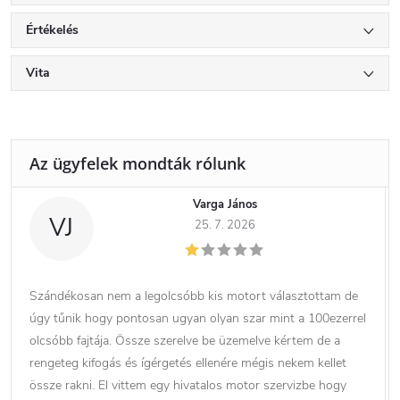
Értékelés
Vita
Varga János
VJ
25. 7. 2026
Szándékosan nem a legolcsóbb kis motort választottam de
úgy tűnik hogy pontosan ugyan olyan szar mint a 100ezerrel
olcsóbb fajtája. Össze szerelve be üzemelve kértem de a
rengeteg kifogás és ígérgetés ellenére mégis nekem kellet
össze rakni. El vittem egy hivatalos motor szervizbe hogy