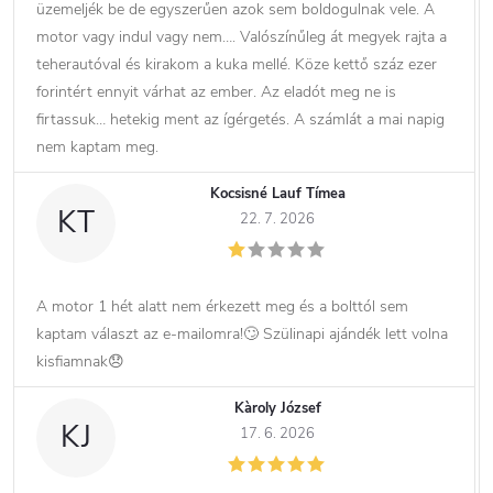
üzemeljék be de egyszerűen azok sem boldogulnak vele. A
motor vagy indul vagy nem…. Valószínűleg át megyek rajta a
teherautóval és kirakom a kuka mellé. Köze kettő száz ezer
forintért ennyit várhat az ember. Az eladót meg ne is
firtassuk… hetekig ment az ígérgetés. A számlát a mai napig
nem kaptam meg.
Kocsisné Lauf Tímea
KT
22. 7. 2026
A motor 1 hét alatt nem érkezett meg és a bolttól sem
kaptam választ az e-mailomra!🙄 Szülinapi ajándék lett volna
kisfiamnak😞
Kàroly József
KJ
17. 6. 2026