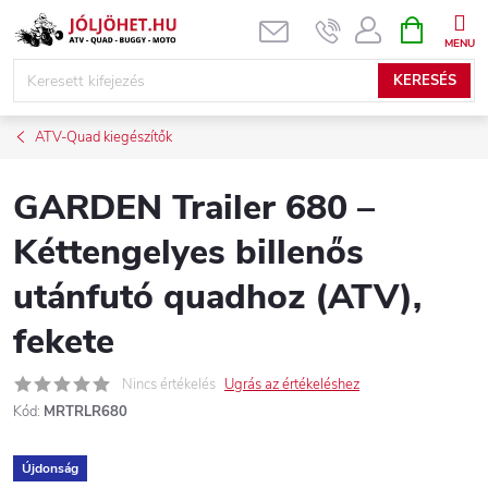
Ugrás
KOSÁR
a
fő
KERESÉS
tartalomhoz
ATV-Quad kiegészítők
GARDEN Trailer 680 –
Kéttengelyes billenős
utánfutó quadhoz (ATV),
fekete
Nincs értékelés
Ugrás az értékeléshez
Kód:
MRTRLR680
Újdonság