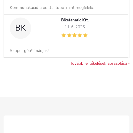
Kommunákáció a bolttal több ,mint megfelelő.
Bikefanatic Kft.
BK
11. 6. 2026
Szuper gép!!!Imádjuk!!
További értékelések ábrázolása
L
á