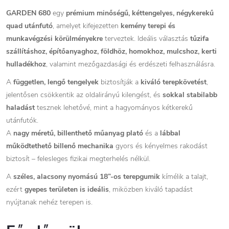
GARDEN 680
egy
prémium minőségű, kéttengelyes, négykerekű
quad utánfutó
, amelyet kifejezetten
kemény terepi és
munkavégzési körülményekre
terveztek. Ideális választás
tűzifa
szállításhoz, építőanyaghoz, földhöz, homokhoz, mulcshoz, kerti
hulladékhoz
, valamint mezőgazdasági és erdészeti felhasználásra.
A
független, lengő tengelyek
biztosítják a
kiváló terepkövetést
,
jelentősen csökkentik az oldalirányú kilengést, és
sokkal stabilabb
haladást
tesznek lehetővé, mint a hagyományos kétkerekű
utánfutók.
A
nagy méretű, billenthető műanyag plató
és a
lábbal
működtethető billenő mechanika
gyors és kényelmes rakodást
biztosít – felesleges fizikai megterhelés nélkül.
A
széles, alacsony nyomású 18”-os terepgumik
kímélik a talajt,
ezért
gyepes területen is ideális
, miközben kiváló tapadást
nyújtanak nehéz terepen is.