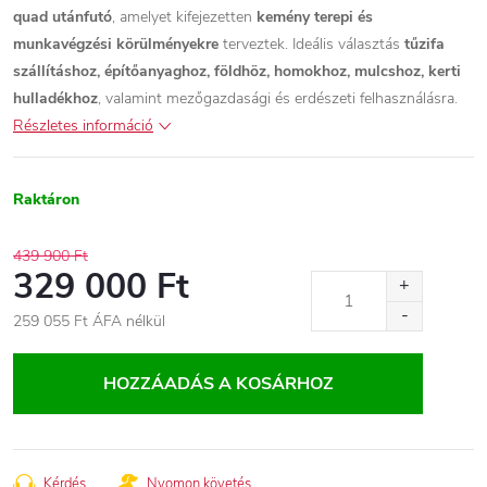
quad utánfutó
, amelyet kifejezetten
kemény terepi és
munkavégzési körülményekre
terveztek. Ideális választás
tűzifa
szállításhoz, építőanyaghoz, földhöz, homokhoz, mulcshoz, kerti
hulladékhoz
, valamint mezőgazdasági és erdészeti felhasználásra.
Részletes információ
Raktáron
439 900 Ft
329 000 Ft
259 055 Ft ÁFA nélkül
Egységár:
HOZZÁADÁS A KOSÁRHOZ
Kérdés
Nyomon követés