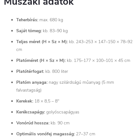
Műszaki adatok
Teherbírás:
max. 680 kg
Saját tömeg:
kb. 83–90 kg
Teljes méret (H × Sz × M):
kb. 243–253 × 147–150 × 78–92
cm
Platóméret (H × Sz × M):
kb. 175–177 × 100–101 × 45 cm
Platótérfogat:
kb. 800 liter
Platóm anyaga:
nagy szilárdságú műanyag (5 mm
falvastagság)
Kerekek:
18 × 8,5 – 8"
Kerékcsapágy:
golyóscsapágyas
Vonórúd hossza:
kb. 90 cm
Optimális vonófej magasság:
27–37 cm