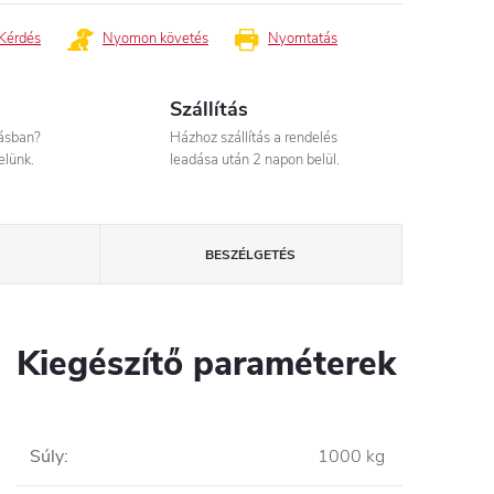
Kérdés
Nyomon követés
Nyomtatás
Szállítás
tásban?
Házhoz szállítás a rendelés
elünk.
leadása után 2 napon belül.
BESZÉLGETÉS
Kiegészítő paraméterek
Súly
:
1000 kg