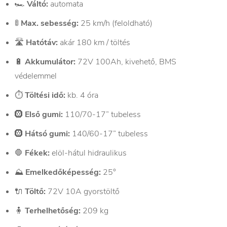
🏎️
Váltó:
automata
🚦
Max. sebesség:
25 km/h (feloldható)
🛣️
Hatótáv:
akár 180 km / töltés
🔋
Akkumulátor:
72V 100Ah, kivehető, BMS
védelemmel
⏱️
Töltési idő:
kb. 4 óra
🛞
Első gumi:
110/70-17” tubeless
🛞
Hátsó gumi:
140/60-17” tubeless
🛑
Fékek:
elöl-hátul hidraulikus
⛰️
Emelkedőképesség:
25°
🔌
Töltő:
72V 10A gyorstöltő
🧍
Terhelhetőség:
209 kg