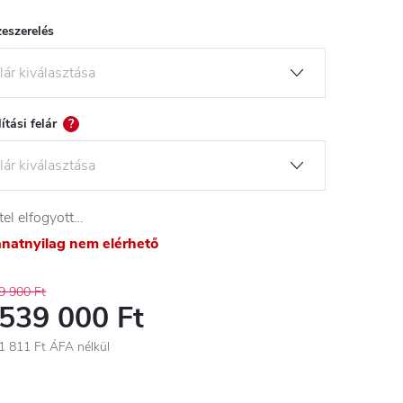
eszerelés
lítási felár
?
tel elfogyott…
lanatnyilag nem elérhető
9 900 Ft
 539 000 Ft
1 811 Ft
ÁFA nélkül
égár: