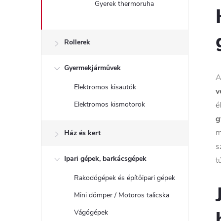
Gyerek thermoruha
Rollerek
Gyermekjárművek
Elektromos kisautók
v
é
Elektromos kismotorok
g
m
Ház és kert
s
Ipari gépek, barkácsgépek
t
Rakodógépek és építőipari gépek
Mini dömper / Motoros talicska
Vágógépek