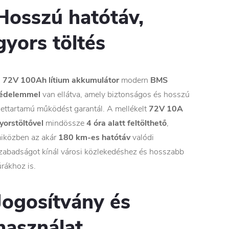
Hosszú hatótáv,
gyors töltés
A
72V 100Ah lítium akkumulátor
modern
BMS
édelemmel
van ellátva, amely biztonságos és hosszú
lettartamú működést garantál. A mellékelt
72V 10A
yorstöltővel
mindössze
4 óra alatt feltölthető
,
iközben az akár
180 km-es hatótáv
valódi
zabadságot kínál városi közlekedéshez és hosszabb
úrákhoz is.
Jogosítvány és
használat