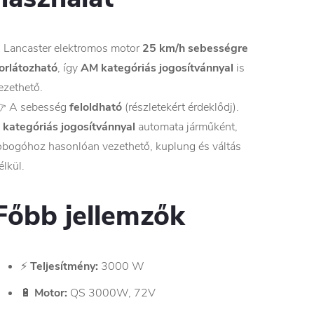
 Lancaster elektromos motor
25 km/h sebességre
orlátozható
, így
AM kategóriás jogosítvánnyal
is
ezethető.
 A sebesség
feloldható
(részletekért érdeklődj).
 kategóriás jogosítvánnyal
automata járműként,
obogóhoz hasonlóan vezethető, kuplung és váltás
élkül.
Főbb jellemzők
⚡
Teljesítmény:
3000 W
🔋
Motor:
QS 3000W, 72V