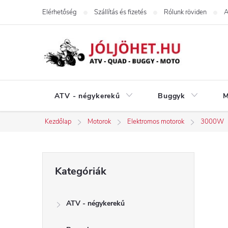
Ugrás
Elérhetőség
Szállítás és fizetés
Rólunk röviden
A
a
fő
tartalomhoz
ATV - négykerekű
Buggyk
M
Kezdőlap
Motorok
Elektromos motorok
3000W
O
Kategóriák
Kategóriák
átugrása
l
ATV - négykerekű
d