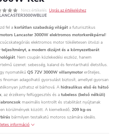
Nincs értékelés
Ugrás az értékeléshez
LANCASTER3000WBLUE
zd fel a
korlátlan szabadság világát
a futurisztikus
motors Lancaster 3000W elektromos motorkerékpárral
!
 csúcskategóriás elektromos motor tökéletesen ötvözi a
 teljesítményt, a modern dizájnt és a környezetbarát
nológiát
. Nem csupán közlekedési eszköz, hanem
rtelmű üzenet: sebesség, kaland és fenntartható életstílus.
agy nyomatékú
QS 72V 3000W villanymotor
erőteljes,
s finoman adagolható gyorsulást biztosít, amellyel gyorsan
atékonyan juthatsz el bárhová. A
hidraulikus első és hátsó
k
, az érzékeny felfüggesztés és a
tubeless (belső nélküli)
iabroncsok
maximális kontrollt és stabilitást nyújtanak
en körülmények között. A kiemelkedő,
209 kg-os
rbírás
bármilyen testalkatú motoros számára ideális.
letes információ