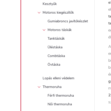
e
Kesztyűk
e
Motoros kiegészítők
t
Gumiabroncs javítókészlet
t
Motoros táskák
e
é
Tanktáskák
A
Üléstáska
e
Combtáska
b
Övtáska
b
é
Lopás elleni védelem
g
Thermoruha
n
2
Férfi thermoruha
s
Női thermoruha