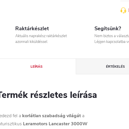
Raktárkészlet
Segítsünk?
Aktuális naprakész raktárkészlet
Nem biztos a válasz
azonnali kiküldéssel.
Lépjen kapcsolatba v
LEÍRÁS
ÉRTÉKELÉS
Termék részletes leírása
edezd fel a
korlátlan szabadság világát
a
uturisztikus
Leramotors Lancaster 3000W