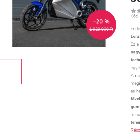
Kód:
–20 %
Fede
1 929 900 Ft
Lera
Ez a
nagy
tech
egyé
A n
mégi
és h
féke
gum
mind
tehe
Rész