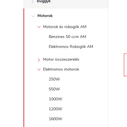
Buggyk
a
Motorok
l
Motorok és robogók AM
s
Benzines 50 ccm AM
ó
Elektromos Robogók AM
p
Motor összeszerelés
Elektromos motorok
a
250W
n
550W
1000W
e
1200W
l
1600W