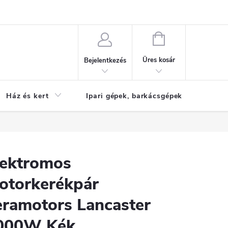
Reklamáció
KOSÁR
Üres kosár
Bejelentkezés
Ház és kert
Ipari gépek, barkácsgépek
S
lektromos
otorkerékpár
eramotors Lancaster
000W Kék