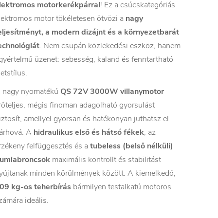
lektromos motorkerékpárral
! Ez a csúcskategóriás
lektromos motor tökéletesen ötvözi a
nagy
eljesítményt, a modern dizájnt és a környezetbarát
echnológiát
. Nem csupán közlekedési eszköz, hanem
gyértelmű üzenet: sebesség, kaland és fenntartható
letstílus.
 nagy nyomatékú
QS 72V 3000W villanymotor
rőteljes, mégis finoman adagolható gyorsulást
iztosít, amellyel gyorsan és hatékonyan juthatsz el
árhová. A
hidraulikus első és hátsó fékek
, az
rzékeny felfüggesztés és a
tubeless (belső nélküli)
umiabroncsok
maximális kontrollt és stabilitást
yújtanak minden körülmények között. A kiemelkedő,
09 kg-os teherbírás
bármilyen testalkatú motoros
zámára ideális.