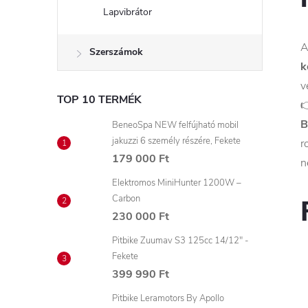
Lapvibrátor
A
Szerszámok
k
v
TOP 10 TERMÉK

B
BeneoSpa NEW felfújható mobil
jakuzzi 6 személy részére, Fekete
r
179 000 Ft
n
Elektromos MiniHunter 1200W –
Carbon
230 000 Ft
Pitbike Zuumav S3 125cc 14/12" -
Fekete
399 990 Ft
Pitbike Leramotors By Apollo