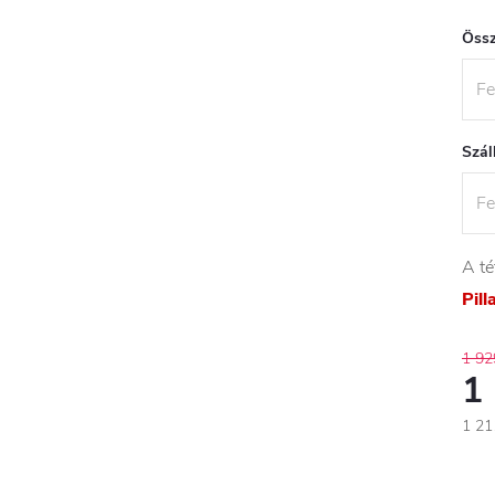
Össz
Szál
A té
Pil
1 92
1
1 21
Egys