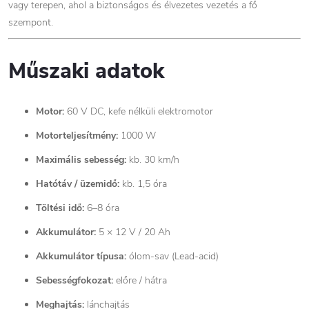
vagy terepen, ahol a biztonságos és élvezetes vezetés a fő
szempont.
Műszaki adatok
Motor:
60 V DC, kefe nélküli elektromotor
Motorteljesítmény:
1000 W
Maximális sebesség:
kb. 30 km/h
Hatótáv / üzemidő:
kb. 1,5 óra
Töltési idő:
6–8 óra
Akkumulátor:
5 × 12 V / 20 Ah
Akkumulátor típusa:
ólom-sav (Lead-acid)
Sebességfokozat:
előre / hátra
Meghajtás:
lánchajtás