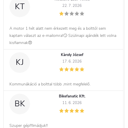
KT
22. 7. 2026
A motor 1 hét alatt nem érkezett meg és a bolttól sem
kaptam választ az e-mailomra!🙄 Szülinapi ajándék lett volna
kisfiamnak😞
Kàroly József
KJ
17. 6. 2026
Kommunákáció a bolttal több ,mint megfelelő.
Bikefanatic Kft.
BK
11. 6. 2026
Szuper gép!!!Imádjuk!!