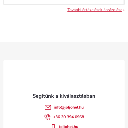
További értékelések ábrázolása
L
á
b
l
é
info
@
joljohet.hu
c
+36 30 394 0968
joljohet.hu