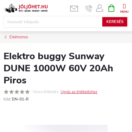
Ugrás
KOSÁR
a
fő
KERESÉS
tartalomhoz
Elektromos
Elektro buggy Sunway
DUNE 1000W 60V 20Ah
Piros
Nincs értékelés
Ugrás az értékeléshez
Kód:
DN-01-R