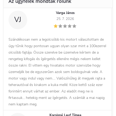
Varga János
VJ
25. 7. 2026
Szándékosan nem a legolcsóbb kis motort választottam de
úgy tűnik hogy pontosan ugyan olyan szar mint a 100ezerrel
olcsóbb fajtája. Össze szerelve be üzemelve kértem de a
rengeteg kifogás és ígérgetés ellenére mégis nekem kellet
össze rakni. El vittem egy hivatalos motor szervizbe hogy
üzemeljék be de egyszerűen azok sem boldogulnak vele. A
motor vagy indul vagy nem…. Valószínűleg át megyek rajta a
teherautóval és kirakom a kuka mellé. Köze kettő száz ezer
forintért ennyit várhat az ember. Az eladót meg ne is
firtassuk… hetekig ment az ígérgetés. A számlát a mai napig
nem kaptam meg.
Kocsisné Lauf Tímea