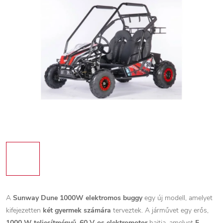
A
Sunway Dune 1000W elektromos buggy
egy új modell, amelyet
kifejezetten
két gyermek számára
terveztek. A járművet egy erős,
1000 W teljesítményű, 60 V-os elektromotor
hajtja, amelyet
5