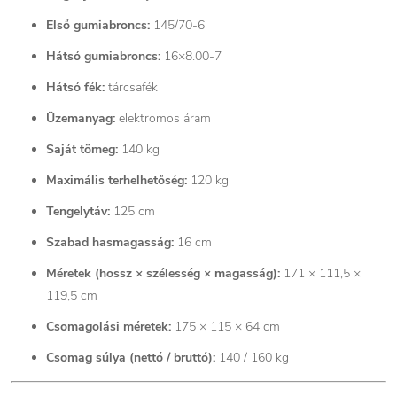
Első gumiabroncs:
145/70-6
Hátsó gumiabroncs:
16×8.00-7
Hátsó fék:
tárcsafék
Üzemanyag:
elektromos áram
Saját tömeg:
140 kg
Maximális terhelhetőség:
120 kg
Tengelytáv:
125 cm
Szabad hasmagasság:
16 cm
Méretek (hossz × szélesség × magasság):
171 × 111,5 ×
119,5 cm
Csomagolási méretek:
175 × 115 × 64 cm
Csomag súlya (nettó / bruttó):
140 / 160 kg