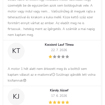
üzemeljék be de egyszerűen azok sem boldogulnak vele. A
motor vagy indul vagy nem…. Valószínűleg át megyek rajta a
teherautóval és kirakom a kuka mellé. Köze kettő száz ezer
forintért ennyit várhat az ember. Az eladót meg ne is
firtassuk… hetekig ment az ígérgetés. A számlát a mai napig
nem kaptam meg.
Kocsisné Lauf Tímea
KT
22. 7. 2026
A motor 1 hét alatt nem érkezett meg és a bolttól sem
kaptam választ az e-mailomra!🙄 Szülinapi ajándék lett volna
kisfiamnak😞
Kàroly József
KJ
17. 6. 2026