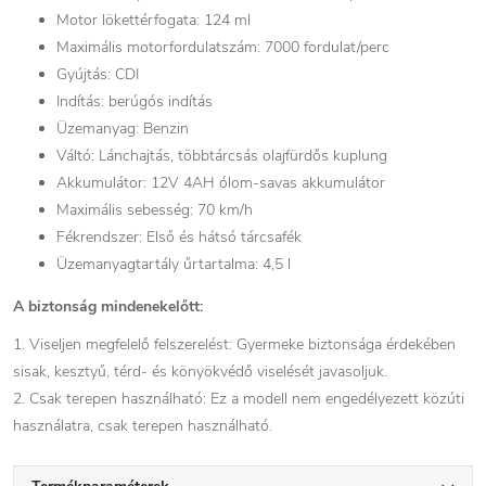
Motor lökettérfogata: 124 ml
Maximális motorfordulatszám: 7000 fordulat/perc
Gyújtás: CDI
Indítás: berúgós indítás
Üzemanyag: Benzin
Váltó: Lánchajtás, többtárcsás olajfürdős kuplung
Akkumulátor: 12V 4AH ólom-savas akkumulátor
Maximális sebesség: 70 km/h
Fékrendszer: Első és hátsó tárcsafék
Üzemanyagtartály űrtartalma: 4,5 l
A biztonság mindenekelőtt:
1. Viseljen megfelelő felszerelést: Gyermeke biztonsága érdekében
sisak, kesztyű, térd- és könyökvédő viselését javasoljuk.
2. Csak terepen használható: Ez a modell nem engedélyezett közúti
használatra, csak terepen használható.