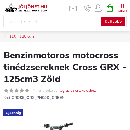
Ugrás
KOSÁR
a
fő
KERESÉS
tartalomhoz
110 - 125 ccm
Benzinmotoros motocross
tinédzsereknek Cross GRX -
125cm3 Zöld
Nincs értékelés
Ugrás az értékeléshez
Kód:
CROSS_GRX_PH09D_GREEN
Újdonság