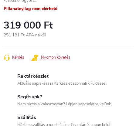
A tétel elfogyott…
Pillanatnyilag nem elérhető
319 000 Ft
251 181 Ft
ÁFA nélkül
Egységár:
Kérdés
Nyomon követés
Raktárkészlet
Aktuális naprakész raktárkészlet azonnali kiküldéssel.
Segítsünk?
Nem biztos a választásban? Lépjen kapcsolatba velünk.
Szállítás
Házhoz szállítás a rendelés leadása után 2 napon belül.