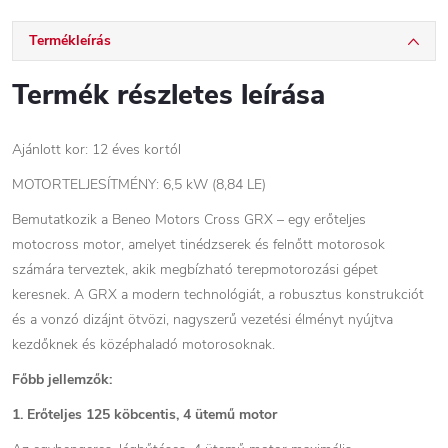
Termékleírás
Termék részletes leírása
Ajánlott kor: 12 éves kortól
MOTORTELJESÍTMÉNY: 6,5 kW (8,84 LE)
Bemutatkozik a Beneo Motors Cross GRX – egy erőteljes
motocross motor, amelyet tinédzserek és felnőtt motorosok
számára terveztek, akik megbízható terepmotorozási gépet
keresnek. A GRX a modern technológiát, a robusztus konstrukciót
és a vonzó dizájnt ötvözi, nagyszerű vezetési élményt nyújtva
kezdőknek és középhaladó motorosoknak.
Főbb jellemzők:
1. Erőteljes 125 köbcentis, 4 ütemű motor