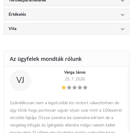
Termékparaméterek
Értékelés
Vita
Varga János
VJ
25. 7. 2026
Szándékosan nem a legolcsóbb kis motort választottam de
úgy tűnik hogy pontosan ugyan olyan szar mint a 100ezerrel
olcsóbb fajtája. Össze szerelve be üzemelve kértem de a
rengeteg kifogás és ígérgetés ellenére mégis nekem kellet
össze rakni. El vittem egy hivatalos motor szervizbe hogy