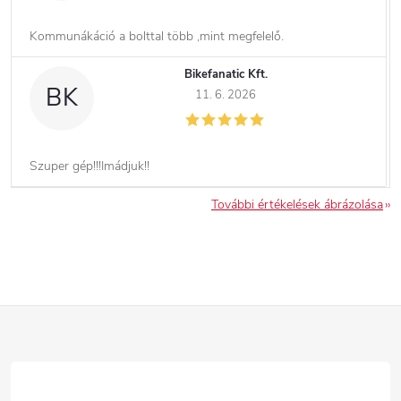
Kommunákáció a bolttal több ,mint megfelelő.
Bikefanatic Kft.
BK
11. 6. 2026
Szuper gép!!!Imádjuk!!
További értékelések ábrázolása
L
á