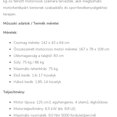
kg-os felnőtt motorosok számára tervezték, akik megbízható
motorkerékpárt keresnek szabadidős és sporttevékenységekhez
terepen.
Műszaki adatok / Termék méretei
Méretek:
Csomag mérete: 142 x 43 x 64 cm
Összeszerelt motocross motor méretei: 167 x 78 x 109 cm
Ülésmagasság a talajtól: 83 cm
Súly: 75 kg / 86 kg
Maximális teherbírás: 75 kg
Első kerék: 1,6-17 hüvelyk
Hátsó kerék: 1,85-14 hüvelyk
Teljesítmény:
Motor típusa: 125 cm3, egyhengeres, 4 ütemű, léghűtéses
Motorteljesítmény: 6,5 kW (kb. 8,8 LE)
Maximális nyomaték: 9,0 Nm 5000 fordulat/percnél