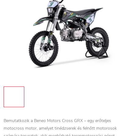
Bemutatkozik a Beneo Motors Cross GRX – egy erőteljes
motocross motor, amelyet tinédzserek és felnőtt motorosok
számára terveztek, akik megbízható terepmotorozási gépet