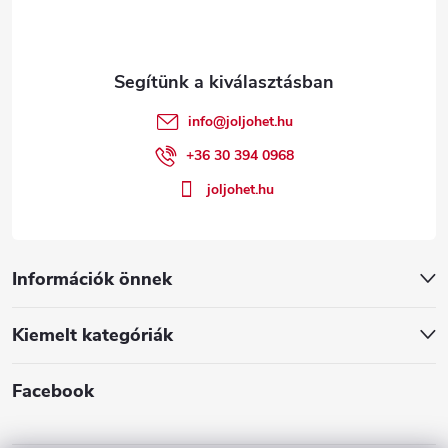
b
l
é
info
@
joljohet.hu
c
+36 30 394 0968
joljohet.hu
Információk önnek
Kiemelt kategóriák
Facebook