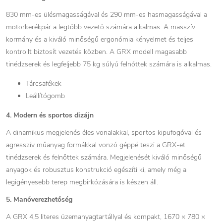
830 mm-es ülésmagasságával és 290 mm-es hasmagasságával a
motorkerékpár a legtöbb vezető számára alkalmas. A masszív
kormány és a kiváló minőségű ergonómia kényelmet és teljes
kontrollt biztosít vezetés közben. A GRX modell magasabb
tinédzserek és legfeljebb 75 kg súlyú felnőttek számára is alkalmas.
Tárcsafékek
Leállítógomb
4. Modern és sportos dizájn
A dinamikus megjelenés éles vonalakkal, sportos kipufogóval és
agresszív műanyag formákkal vonzó géppé teszi a GRX-et
tinédzserek és felnőttek számára. Megjelenését kiváló minőségű
anyagok és robusztus konstrukció egészíti ki, amely még a
legigényesebb terep megbirkózására is készen áll.
5. Manőverezhetőség
A GRX 4,5 literes üzemanyagtartállyal és kompakt, 1670 × 780 ×