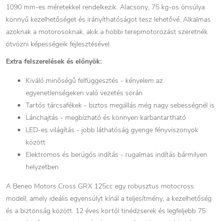
1090 mm-es méretekkel rendelkezik. Alacsony, 75 kg-os önsúlya
könnyű kezelhetőséget és irányíthatóságot tesz lehetővé. Alkalmas
azoknak a motorosoknak, akik a hobbi terepmotorozást szeretnék
ötvözni képességeik fejlesztésével.
Extra felszerelések és előnyök:
Kiváló minőségű felfüggesztés - kényelem az
egyenetlenségeken való vezetés során
Tartós tárcsafékek - biztos megállás még nagy sebességnél is
Lánchajtás - megbízható és könnyen karbantartható
LED-es világítás - jobb láthatóság gyenge fényviszonyok
között
Elektromos és berúgós indítás - rugalmas indítás bármilyen
helyzetben
A Beneo Motors Cross GRX 125cc egy robusztus motocross
modell, amely ideális egyensúlyt kínál a teljesítmény, a kezelhetőség
és a biztonság között. 12 éves kortól tinédzserek és legfeljebb 75