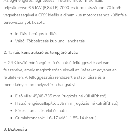
Az egyhengeres, léghűtéses, 4 ütemű motor maximális
teljesítménye 6,5 kW (8,84 LE) 7000-es fordulatszámon. 70 km/h
végsebességével a GRX ideális a dinamikus motorozáshoz különféle
terepviszonyok között.
Indítás: berúgós indítás
Váltó: Többtárcsás kuplung, lánchajtás
2. Tartós konstrukció és terepjáró alváz
A GRX kiváló minőségű első és hátsó felfüggesztéssel van
felszerelve, amely megbízhatóan elnyeli az ütéseket egyenetlen
felületeken. A felfüggesztési rendszert a stabilitásra és a
menetkényelemre helyezték a hangsúlyt.
Első villa: 45/48-735 mm (rugózás nélküli állítható)
Hátsó lengéscsillapító: 335 mm (rugózás nélküli állítható)
Fékek: Tárcsafék elöl és hátul
Gumiabroncsok: 1.6-17 (elöl), 1.85-14 (hátul)
3. Biztonság