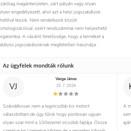
izárólag magánterületen, zárt pályán vagy olyan
elyen engedélyezett, ahol azt a helyi jogszabályok
ehetővé teszik. Nem rendelkezik közúti
omologizációval, ezért rendszámmal nem helyezhető
orgalomba. A vásárló felelőssége, hogy a terméket a
atályos jogszabályoknak megfelelően használja.
Varga János
VJ
25. 7. 2026
Szándékosan nem a legolcsóbb kis motort
A m
választottam de úgy tűnik hogy pontosan ugyan
sem
olyan szar mint a 100ezerrel olcsóbb fajtája. Össze
ajá
szerelve be üzemelve kértem de a rengeteg kifogás