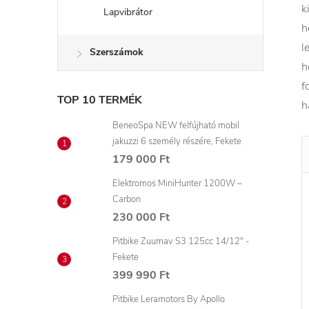
k
Lapvibrátor
h
l
Szerszámok
h
f
TOP 10 TERMÉK
h
BeneoSpa NEW felfújható mobil
jakuzzi 6 személy részére, Fekete
179 000 Ft
Elektromos MiniHunter 1200W –
Carbon
230 000 Ft
Pitbike Zuumav S3 125cc 14/12" -
Fekete
399 990 Ft
Pitbike Leramotors By Apollo