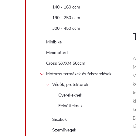
140 - 160 ccm
190 - 250 ccm
300 - 450 ccm
Minibike
Minimotard
A
Cross SX/XM 50ccm
M
Motoros termékek és felszerelések
V
k
Védők, protektorok
t
Gyerekeknek
k
Felnőtteknek
k
E
Sisakok
l
Szemüvegek