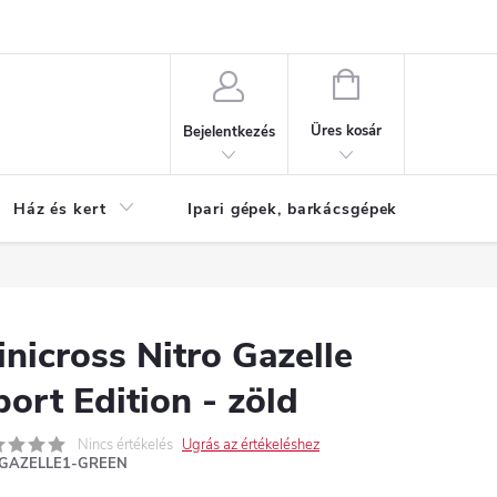
Reklamáció
KOSÁR
Üres kosár
Bejelentkezés
Ház és kert
Ipari gépek, barkácsgépek
S
inicross Nitro Gazelle
ort Edition - zöld
Nincs értékelés
Ugrás az értékeléshez
GAZELLE1-GREEN