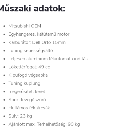
Műszaki adatok:
Mitsubishi OEM
Egyhengeres, kétütemű motor
Karburátor: Dell Orto 15mm
Tuning sebességváltó
Teljesen alumínium félautomata indítás
Lökettérfogat: 49 cc
Kipufogó végsapka
Tuning kuplung
megerősített keret
Sport levegőszűrő
Hullámos féktárcsák
Súly: 23 kg
Ajánlott max. Terhelhetőség: 90 kg