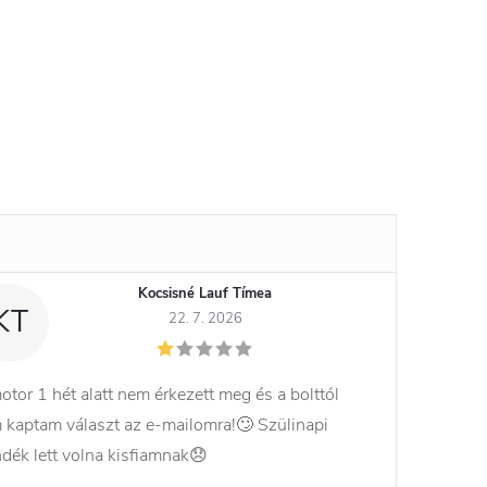
Kocsisné Lauf Tímea
KT
22. 7. 2026
otor 1 hét alatt nem érkezett meg és a bolttól
 kaptam választ az e-mailomra!🙄 Szülinapi
ndék lett volna kisfiamnak😞