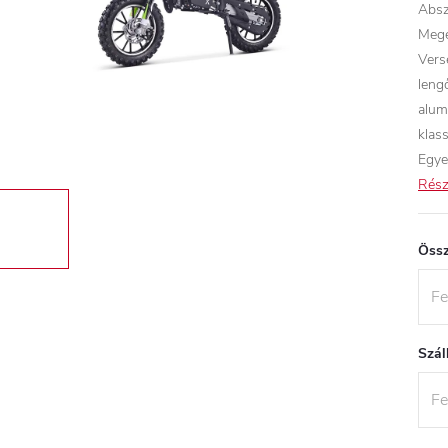
Absz
Mege
Vers
leng
alum
klas
Egye
Rész
Össz
Szál