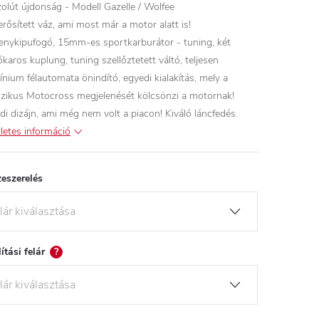
olút újdonság - Modell Gazelle / Wolfee
rősített váz, ami most már a motor alatt is!
enykipufogó, 15mm-es sportkarburátor - tuning, két
őkaros kuplung, tuning szellőztetett váltó, teljesen
ínium félautomata önindító, egyedi kialakítás, mely a
szikus Motocross megjelenését kölcsönzi a motornak!
di dizájn, ami még nem volt a piacon! Kiváló láncfedés.
letes információ
eszerelés
lítási felár
?