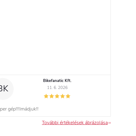
Bikefanatic Kft.
BK
11. 6. 2026
per gép!!!Imádjuk!!
További értékelések ábrázolása