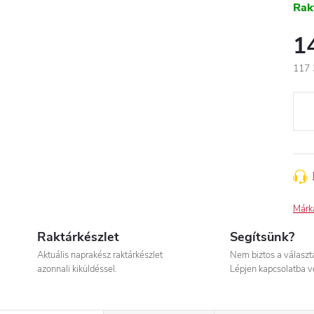
Rak
1
117 
Egys
Márk
Raktárkészlet
Segítsünk?
Aktuális naprakész raktárkészlet
Nem biztos a válasz
azonnali kiküldéssel.
Lépjen kapcsolatba v