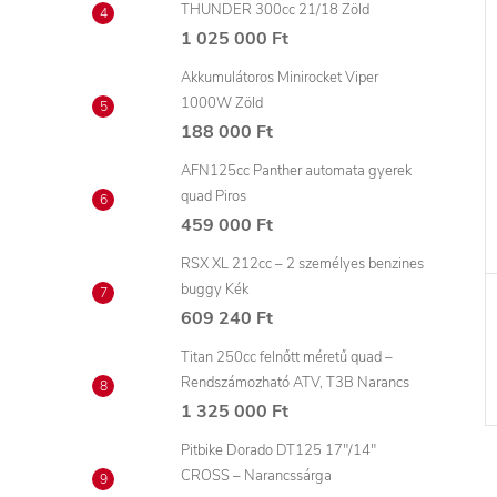
THUNDER 300cc 21/18 Zöld
1 025 000 Ft
Akkumulátoros Minirocket Viper
1000W Zöld
188 000 Ft
AFN125cc Panther automata gyerek
quad Piros
459 000 Ft
RSX XL 212cc – 2 személyes benzines
buggy Kék
609 240 Ft
Titan 250cc felnőtt méretű quad –
Rendszámozható ATV, T3B Narancs
1 325 000 Ft
Pitbike Dorado DT125 17"/14"
CROSS – Narancssárga