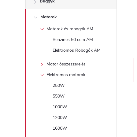
Buggyk
a
Motorok
l
Motorok és robogók AM
s
Benzines 50 ccm AM
ó
Elektromos Robogók AM
p
Motor összeszerelés
Elektromos motorok
a
250W
n
550W
1000W
e
1200W
l
1600W