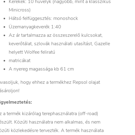
Kerekek: 10 hüvelyk (nagyobb, mint a klasszikus
Minicross)
Hátsó felfüggesztés: monoshock
Üzemanyagkeverék 1:40
Az ár tartalmazza az összeszerelő kulcsokat,
keverőtálat, szlovák használati utasítást, Gazelle
helyett Wolfee feliratú
matricákat
A nyereg magassága kb 61 cm
avasoljuk, hogy ehhez a termékhez Repsol olajat
ásároljon!
igyelmeztetés:
z a termék kizárólag terephasználatra (off-road)
észült. Közúti használatra nem alkalmas, és nem
özúti közlekedésre tervezték. A termék használata