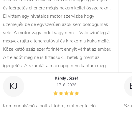
és ígérgetés ellenére mégis nekem kellet össze rakni.
El vittem egy hivatalos motor szervizbe hogy
üzemeljék be de egyszerűen azok sem boldogulnak
vele. A motor vagy indul vagy nem…. Valószínűleg át
megyek rajta a teherautóval és kirakom a kuka mellé.
Köze kettő száz ezer forintért ennyit várhat az ember.
Az eladót meg ne is firtassuk… hetekig ment az
ígérgetés. A számlát a mai napig nem kaptam meg.
Kàroly József
KJ
17. 6. 2026
Kommunákáció a bolttal több ,mint megfelelő.
Szu