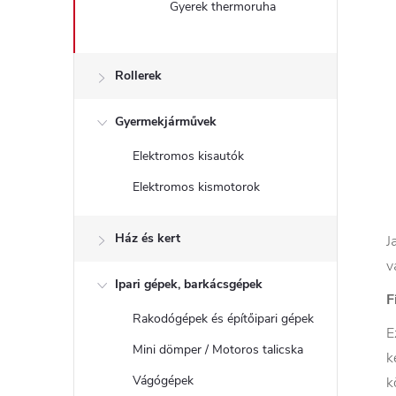
Gyerek thermoruha
Rollerek
Gyermekjárművek
Elektromos kisautók
Elektromos kismotorok
Ház és kert
J
v
Ipari gépek, barkácsgépek
F
Rakodógépek és építőipari gépek
E
Mini dömper / Motoros talicska
k
Vágógépek
k