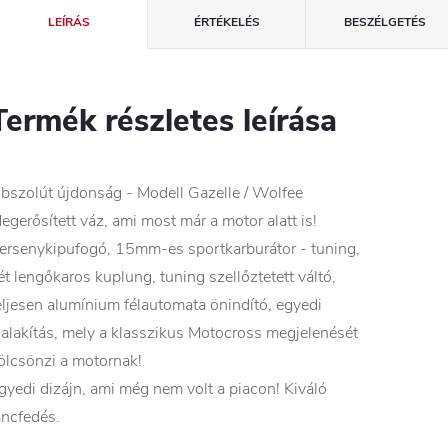
LEÍRÁS
ÉRTÉKELÉS
BESZÉLGETÉS
Termék részletes leírása
bszolút újdonság - Modell Gazelle / Wolfee
egerősített váz, ami most már a motor alatt is!
ersenykipufogó, 15mm-es sportkarburátor - tuning,
ét lengőkaros kuplung, tuning szellőztetett váltó,
eljesen alumínium félautomata önindító, egyedi
ialakítás, mely a klasszikus Motocross megjelenését
ölcsönzi a motornak!
gyedi dizájn, ami még nem volt a piacon! Kiváló
áncfedés.