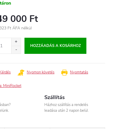
táron
49 000 Ft
323 Ft
ÁFA nélkül
égár:
HOZZÁADÁS A KOSÁRHOZ
Kérdés
Nyomon követés
Nyomtatás
a:
MiniRocket
Szállítás
tásban?
Házhoz szállítás a rendelés
elünk.
leadása után 2 napon belül.