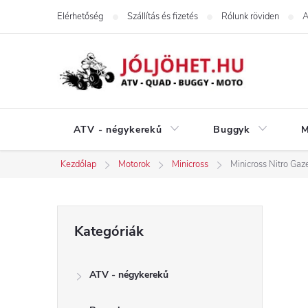
Ugrás
Elérhetőség
Szállítás és fizetés
Rólunk röviden
A
a
fő
tartalomhoz
ATV - négykerekű
Buggyk
M
Kezdőlap
Motorok
Minicross
Minicross Nitro Gaze
O
Kategóriák
Kategóriák
átugrása
l
ATV - négykerekű
d