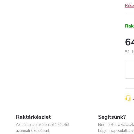
Rész
Rak
6
51 1
Egys
Raktárkészlet
Segítsünk?
Aktuális naprakész raktárkészlet
Nem biztos a válasz
azonnali kiküldéssel.
Lépjen kapcsolatba v