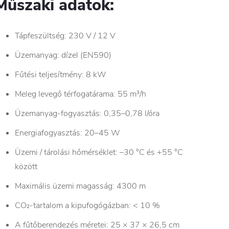
Műszaki adatok:
Tápfeszültség: 230 V / 12 V
Üzemanyag: dízel (EN590)
Fűtési teljesítmény: 8 kW
Meleg levegő térfogatárama: 55 m³/h
Üzemanyag-fogyasztás: 0,35–0,78 l/óra
Energiafogyasztás: 20–45 W
Üzemi / tárolási hőmérséklet: –30 °C és +55 °C
között
Maximális üzemi magasság: 4300 m
CO₂-tartalom a kipufogógázban: < 10 %
A fűtőberendezés méretei: 25 × 37 × 26,5 cm