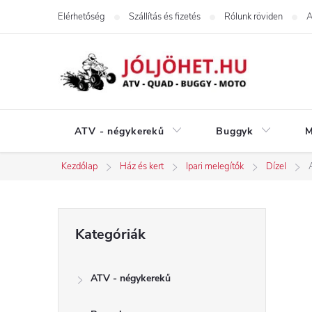
Ugrás
Elérhetőség
Szállítás és fizetés
Rólunk röviden
A
a
fő
tartalomhoz
ATV - négykerekű
Buggyk
M
Kezdőlap
Ház és kert
Ipari melegítők
Dízel
O
Kategóriák
Kategóriák
átugrása
l
ATV - négykerekű
d