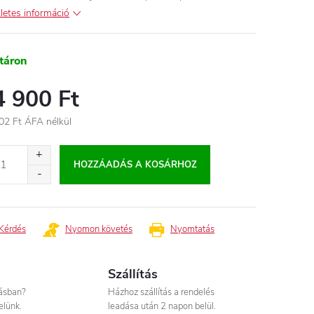
letes információ
táron
4 900 Ft
02 Ft ÁFA nélkül
égár:
HOZZÁADÁS A KOSÁRHOZ
Kérdés
Nyomon követés
Nyomtatás
Szállítás
tásban?
Házhoz szállítás a rendelés
elünk.
leadása után 2 napon belül.