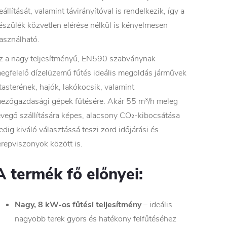
eállítását, valamint távirányítóval is rendelkezik, így a
észülék közvetlen elérése nélkül is kényelmesen
asználható.
z a nagy teljesítményű, EN590 szabványnak
egfelelő dízelüzemű fűtés ideális megoldás járművek
tasterének, hajók, lakókocsik, valamint
ezőgazdasági gépek fűtésére. Akár 55 m³/h meleg
evegő szállítására képes, alacsony CO₂-kibocsátása
edig kiváló választássá teszi zord időjárási és
erepviszonyok között is.
A termék fő előnyei:
Nagy, 8 kW-os fűtési teljesítmény
– ideális
nagyobb terek gyors és hatékony felfűtéséhez