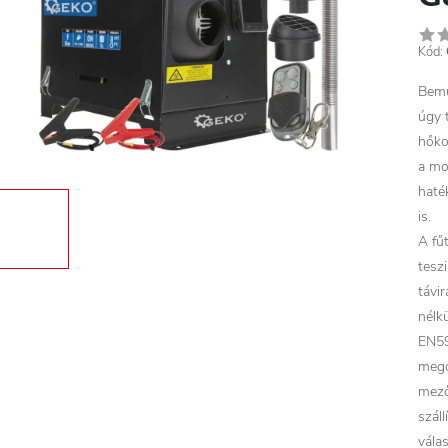
Kód:
Bemu
úgy 
hőko
a mo
haté
is.
A fű
tesz
távir
nélk
EN59
mego
mező
szál
vála