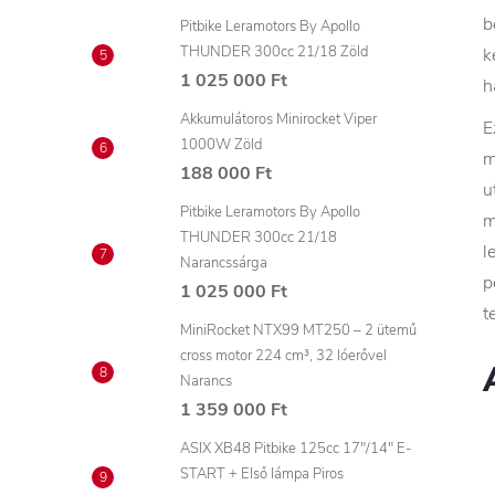
b
Pitbike Leramotors By Apollo
THUNDER 300cc 21/18 Zöld
k
1 025 000 Ft
h
Akkumulátoros Minirocket Viper
E
1000W Zöld
m
188 000 Ft
u
Pitbike Leramotors By Apollo
m
THUNDER 300cc 21/18
l
Narancssárga
p
1 025 000 Ft
t
MiniRocket NTX99 MT250 – 2 ütemű
cross motor 224 cm³, 32 lóerővel
Narancs
1 359 000 Ft
ASIX XB48 Pitbike 125cc 17"/14" E-
START + Első lámpa Piros