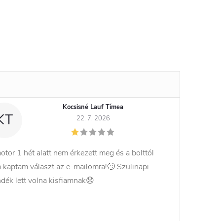
Kocsisné Lauf Tímea
KT
22. 7. 2026
otor 1 hét alatt nem érkezett meg és a bolttól
 kaptam választ az e-mailomra!🙄 Szülinapi
ndék lett volna kisfiamnak😞