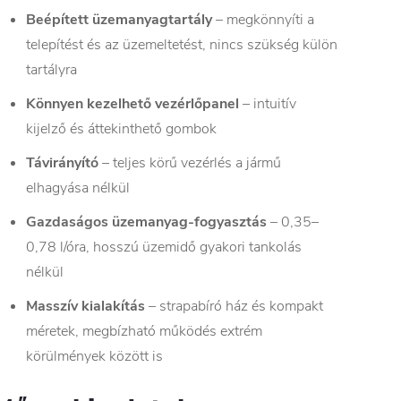
Beépített üzemanyagtartály
– megkönnyíti a
telepítést és az üzemeltetést, nincs szükség külön
tartályra
Könnyen kezelhető vezérlőpanel
– intuitív
kijelző és áttekinthető gombok
Távirányító
– teljes körű vezérlés a jármű
elhagyása nélkül
Gazdaságos üzemanyag-fogyasztás
– 0,35–
0,78 l/óra, hosszú üzemidő gyakori tankolás
nélkül
Masszív kialakítás
– strapabíró ház és kompakt
méretek, megbízható működés extrém
körülmények között is