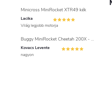
Minicross MiniRocket XTR49 kék
Lacika
Világ legjobb motorja
Buggy MiniRocket Cheetah 200X - gyerekeknek és felnőtteknek
Kovacs Levente
nagyon