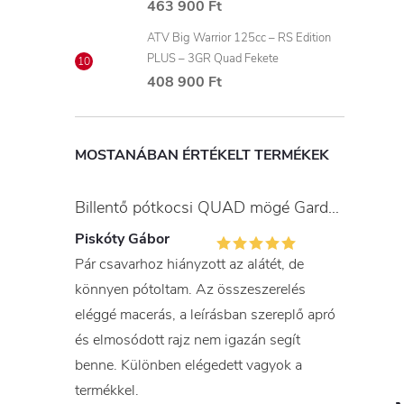
463 900 Ft
ATV Big Warrior 125cc – RS Edition
PLUS – 3GR Quad Fekete
408 900 Ft
MOSTANÁBAN ÉRTÉKELT TERMÉKEK
Billentő pótkocsi QUAD mögé Gardner
Piskóty Gábor
Pár csavarhoz hiányzott az alátét, de
könnyen pótoltam. Az összeszerelés
eléggé macerás, a leírásban szereplő apró
és elmosódott rajz nem igazán segít
benne. Különben elégedett vagyok a
termékkel.