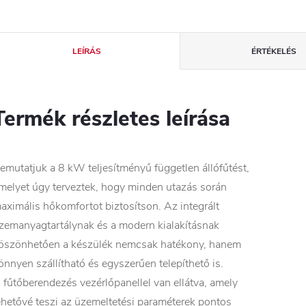
LEÍRÁS
ÉRTÉKELÉS
Termék részletes leírása
emutatjuk a 8 kW teljesítményű független állófűtést,
melyet úgy terveztek, hogy minden utazás során
aximális hőkomfortot biztosítson. Az integrált
zemanyagtartálynak és a modern kialakításnak
öszönhetően a készülék nemcsak hatékony, hanem
önnyen szállítható és egyszerűen telepíthető is.
 fűtőberendezés vezérlőpanellel van ellátva, amely
ehetővé teszi az üzemeltetési paraméterek pontos