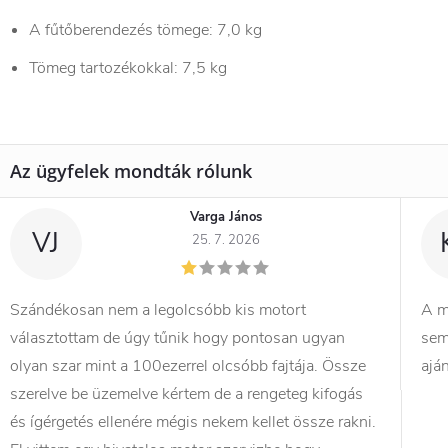
A fűtőberendezés tömege: 7,0 kg
Tömeg tartozékokkal: 7,5 kg
Varga János
VJ
25. 7. 2026
Szándékosan nem a legolcsóbb kis motort
A m
választottam de úgy tűnik hogy pontosan ugyan
sem
olyan szar mint a 100ezerrel olcsóbb fajtája. Össze
ajá
szerelve be üzemelve kértem de a rengeteg kifogás
és ígérgetés ellenére mégis nekem kellet össze rakni.