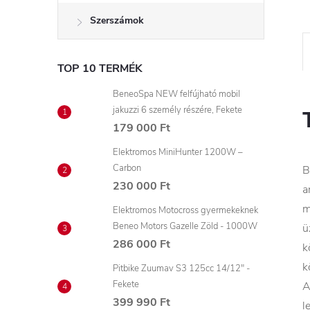
Szerszámok
TOP 10 TERMÉK
BeneoSpa NEW felfújható mobil
jakuzzi 6 személy részére, Fekete
179 000 Ft
Elektromos MiniHunter 1200W –
Carbon
B
230 000 Ft
a
m
Elektromos Motocross gyermekeknek
Beneo Motors Gazelle Zöld - 1000W
ü
286 000 Ft
k
k
Pitbike Zuumav S3 125cc 14/12" -
Fekete
A
399 990 Ft
l