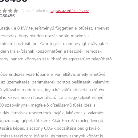
Nincs értékelés
Ugrás az értékeléshez
G80456
tatjuk a 8 kW teljesítményű független állófűtést, amelyet
terveztek, hogy minden utazás során maximális
mfortot biztosítson. Az integrált üzemanyagtartálynak és
dern kialakításnak köszönhetően a készülék nemcsak
kony, hanem könnyen szállítható és egyszerűen telepíthető
tőberendezés vezérlőpanellel van ellátva, amely lehetővé
i az üzemeltetési paraméterek pontos beállítását, valamint
ányítóval is rendelkezik, így a készülék közvetlen elérése
ül is kényelmesen használható.
Ez a nagy teljesítményű,
0 szabványnak megfelelő dízelüzemű fűtés ideális
ldás járművek utasterének, hajók, lakókocsik, valamint
gazdasági gépek fűtésére. Akár 55 m³/h meleg levegő
lítására képes, alacsony CO₂-kibocsátása pedig kiváló
sztássá teszi zord időjárási és terepviszonyok között is.