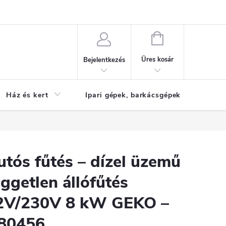
Reklamáció
KOSÁR
Üres kosár
Bejelentkezés
Ház és kert
Ipari gépek, barkácsgépek
S
utós fűtés – dízel üzemű
ggetlen állófűtés
2V/230V 8 kW GEKO –
80456