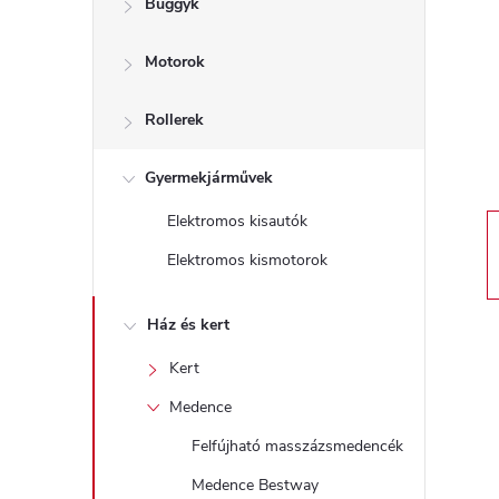
Buggyk
a
Motorok
l
s
Rollerek
ó
Gyermekjárművek
Elektromos kisautók
p
Elektromos kismotorok
a
Ház és kert
n
Kert
e
Medence
Felfújható masszázsmedencék
l
Medence Bestway