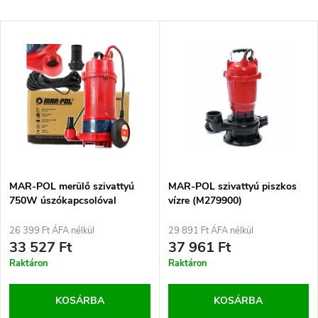
e
Legolcsóbb elöl
T
Legdrágább
r
e
Legnépszerűbb termékek
m
r
ABC szerint
é
m
k
é
e
MAR-POL merülő szivattyú
MAR-POL szivattyú piszkos
750W úszókapcsolóval
vízre (M279900)
k
(M79909)
k
26 399 Ft ÁFA nélkül
29 891 Ft ÁFA nélkül
e
33 527 Ft
37 961 Ft
r
Raktáron
Raktáron
k
e
KOSÁRBA
KOSÁRBA