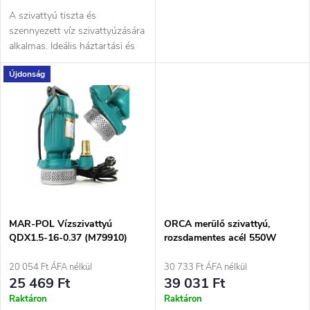
l
n
A szivattyú tiszta és
i
szennyezett víz szivattyúzására
d
alkalmas. Ideális háztartási és
s
mezőgazdasági használatra.
Újdonság
e
t
z
á
é
j
s
a
e
MAR-POL Vízszivattyú
ORCA merülő szivattyú,
QDX1.5-16-0.37 (M79910)
rozsdamentes acél 550W
(M79913)
20 054 Ft ÁFA nélkül
30 733 Ft ÁFA nélkül
25 469 Ft
39 031 Ft
Raktáron
Raktáron