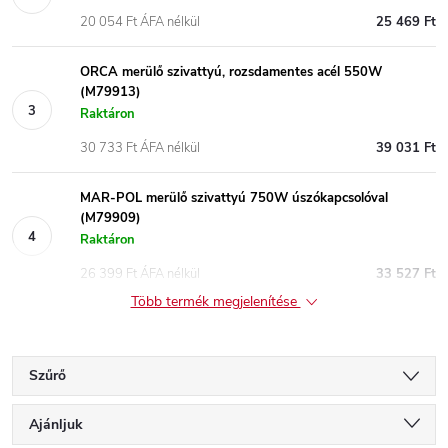
20 054 Ft ÁFA nélkül
25 469 Ft
ORCA merülő szivattyú, rozsdamentes acél 550W
(M79913)
Raktáron
30 733 Ft ÁFA nélkül
39 031 Ft
MAR-POL merülő szivattyú 750W úszókapcsolóval
(M79909)
Raktáron
26 399 Ft ÁFA nélkül
33 527 Ft
Több termék megjelenítése
Szűrő
T
Ajánljuk