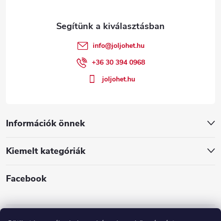
r
l
á
é
n
info
@
joljohet.hu
y
c
+36 30 394 0968
í
joljohet.hu
t
á
Információk önnek
s
Kiemelt kategóriák
e
l
Facebook
e
m