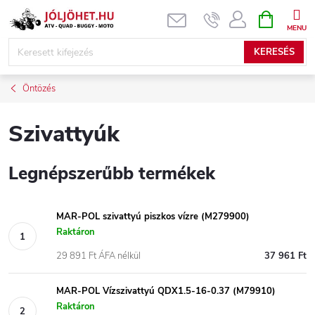
Ugrás
KOSÁR
a
fő
KERESÉS
tartalomhoz
Öntözés
Szivattyúk
Legnépszerűbb termékek
MAR-POL szivattyú piszkos vízre (M279900)
Raktáron
29 891 Ft ÁFA nélkül
37 961 Ft
MAR-POL Vízszivattyú QDX1.5-16-0.37 (M79910)
Raktáron