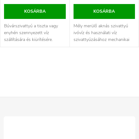
KOSÁRBA
KOSÁRBA
Búvárszivattyú a tiszta vagy
Mély merülő aknás szivattyú
enyhén szennyezett víz
ivóvíz és használati víz
szállítására és kiürítésére.
szivattyúzásához mechanikai
szennyeződések nélkül.
L
i
s
L
t
a
á
i
b