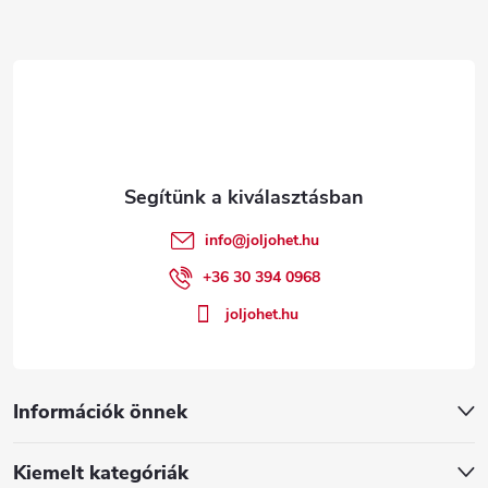
L
á
b
l
é
info
@
joljohet.hu
c
+36 30 394 0968
joljohet.hu
Információk önnek
Kiemelt kategóriák