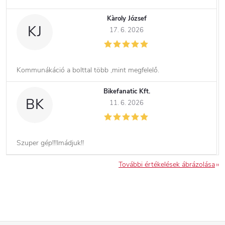
Kàroly József
KJ
17. 6. 2026
Kommunákáció a bolttal több ,mint megfelelő.
Bikefanatic Kft.
BK
11. 6. 2026
Szuper gép!!!Imádjuk!!
További értékelések ábrázolása