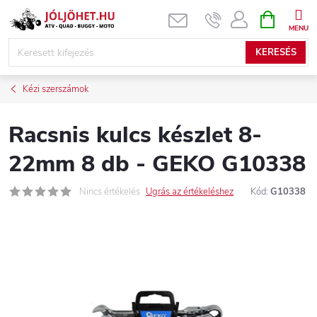
Ugrás
KOSÁR
a
fő
KERESÉS
tartalomhoz
Kézi szerszámok
Racsnis kulcs készlet 8-
22mm 8 db - GEKO G10338
Nincs értékelés
Ugrás az értékeléshez
Kód:
G10338