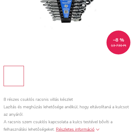
–8 %
13 730 Ft
8 részes csuklós racsnis villás készlet
Lazítás és meghúzás lehetősége anélkül, hogy eltávolítaná a kulcsot
az anyáról.
A racsnis szem csuklós kapcsolata a kulcs testével bővíti a
felhasználási lehetőségeket.
Részletes információ