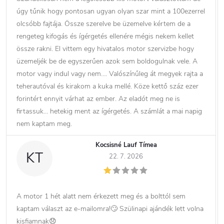
úgy tűnik hogy pontosan ugyan olyan szar mint a 100ezerrel
olcsóbb fajtája. Össze szerelve be üzemelve kértem de a
rengeteg kifogás és ígérgetés ellenére mégis nekem kellet
össze rakni. El vittem egy hivatalos motor szervizbe hogy
üzemeljék be de egyszerűen azok sem boldogulnak vele. A
motor vagy indul vagy nem…. Valószínűleg át megyek rajta a
teherautóval és kirakom a kuka mellé. Köze kettő száz ezer
forintért ennyit várhat az ember. Az eladót meg ne is
firtassuk… hetekig ment az ígérgetés. A számlát a mai napig
nem kaptam meg.
Kocsisné Lauf Tímea
KT
22. 7. 2026
A motor 1 hét alatt nem érkezett meg és a bolttól sem
kaptam választ az e-mailomra!🙄 Szülinapi ajándék lett volna
kisfiamnak😞