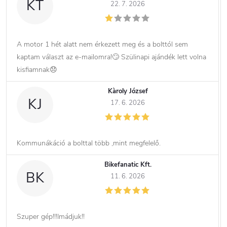
KT
22. 7. 2026
A motor 1 hét alatt nem érkezett meg és a bolttól sem
kaptam választ az e-mailomra!🙄 Szülinapi ajándék lett volna
kisfiamnak😞
Kàroly József
KJ
17. 6. 2026
Kommunákáció a bolttal több ,mint megfelelő.
Bikefanatic Kft.
BK
11. 6. 2026
Szuper gép!!!Imádjuk!!