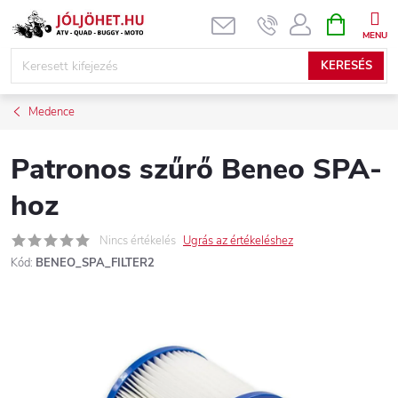
Ugrás
KOSÁR
a
fő
KERESÉS
tartalomhoz
Medence
Patronos szűrő Beneo SPA-
hoz
Nincs értékelés
Ugrás az értékeléshez
Kód:
BENEO_SPA_FILTER2