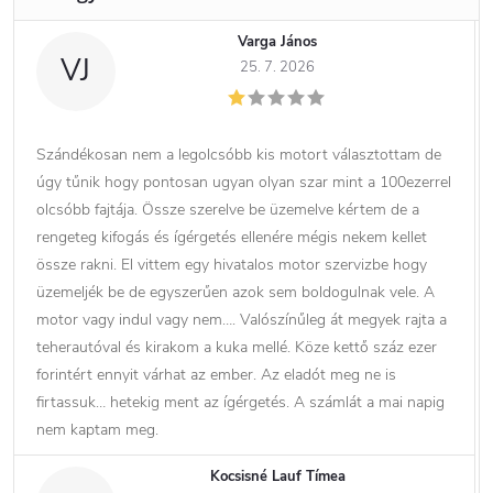
Varga János
VJ
25. 7. 2026
Szándékosan nem a legolcsóbb kis motort választottam de
úgy tűnik hogy pontosan ugyan olyan szar mint a 100ezerrel
olcsóbb fajtája. Össze szerelve be üzemelve kértem de a
rengeteg kifogás és ígérgetés ellenére mégis nekem kellet
össze rakni. El vittem egy hivatalos motor szervizbe hogy
üzemeljék be de egyszerűen azok sem boldogulnak vele. A
motor vagy indul vagy nem…. Valószínűleg át megyek rajta a
teherautóval és kirakom a kuka mellé. Köze kettő száz ezer
forintért ennyit várhat az ember. Az eladót meg ne is
firtassuk… hetekig ment az ígérgetés. A számlát a mai napig
nem kaptam meg.
Kocsisné Lauf Tímea