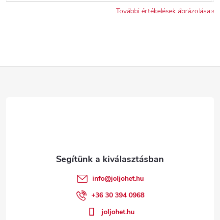
További értékelések ábrázolása
L
á
b
l
é
info
@
joljohet.hu
c
+36 30 394 0968
joljohet.hu