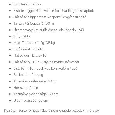
Első fékek: Tárcsa
Első felfüggesztés: Felfelé fordítva lengéscsillapítók
Hátsó felfüggesztés: Központi lengéscsillapító
Tartály térfogata: 1700 ml
Üzemanyag: keverjük össze. olaj/benzin 1:40
Súly: 24 kg
Max. Terhelhetőség: 35 kg
Első gumik: 2,5x10
Hátsó gumik: 2,5x10
Hátsó felni: 10 hüvelykes könnyűfém/acél
Első felni: 10 hüvelykes könnyűfém / acél
Burkolat: műanyag
Kormány szélessége: 60 cm
Hossza: 124 cm
Kormány magassága: 80 cm
Ülésmagasság: 60 cm
Közúton történő használatra nem engedélyezett. A méretek