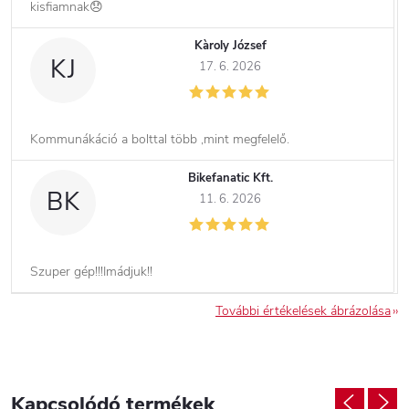
kisfiamnak😞
Kàroly József
KJ
17. 6. 2026
Kommunákáció a bolttal több ,mint megfelelő.
Bikefanatic Kft.
BK
11. 6. 2026
Szuper gép!!!Imádjuk!!
További értékelések ábrázolása
Kapcsolódó termékek