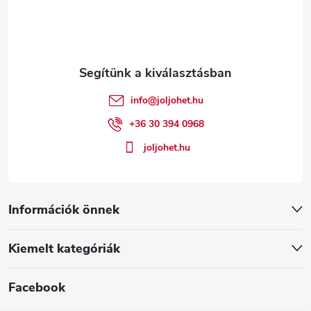
b
l
é
info
@
joljohet.hu
c
+36 30 394 0968
joljohet.hu
Információk önnek
Kiemelt kategóriák
Facebook