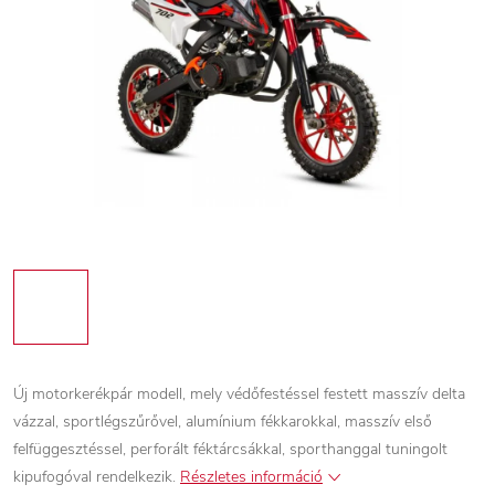
Új motorkerékpár modell, mely védőfestéssel festett masszív delta
vázzal, sportlégszűrővel, alumínium fékkarokkal, masszív első
felfüggesztéssel, perforált féktárcsákkal, sporthanggal tuningolt
kipufogóval rendelkezik.
Részletes információ