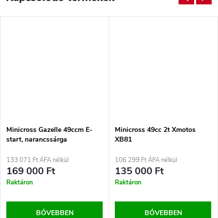
Minicross Gazelle 49ccm E-
Minicross 49cc 2t Xmotos
start, narancssárga
XB81
133 071 Ft ÁFA nélkül
106 299 Ft ÁFA nélkül
169 000 Ft
135 000 Ft
Raktáron
Raktáron
BŐVEBBEN
BŐVEBBEN