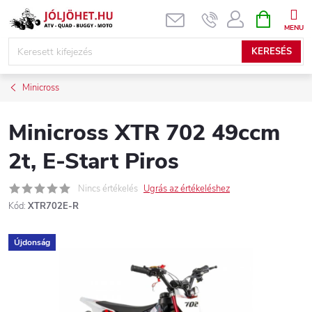
Ugrás
KOSÁR
a
fő
KERESÉS
tartalomhoz
Minicross
Minicross XTR 702 49ccm
2t, E-Start Piros
Nincs értékelés
Ugrás az értékeléshez
Kód:
XTR702E-R
Újdonság