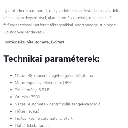
Új motorkerékpár modell, mely védőfestéssel festett masszív delta
vázzal, sportlégszűrővel, alumínium fékkarokkal, masszív első
felfüggesztéssel, perforált féktárcsákkal, sporthanggal tuningolt
kipufogóval rendelkezik.
Indítás: kézi félautomata, E-Start
Technikai paraméterek:
Motor: 49 köbcentis egyhengeres, kétütemű
Motorengedély: Mitsubishi OEM
Teljesítmény: 3,5 LE
Ot. min.: 7500
Váltás: Automata - centrifugális tengelykapcsoló
Hűtés: levegő
Indítás: kézi félautomata, E-Start
Hátsó fékek: Tárcsa