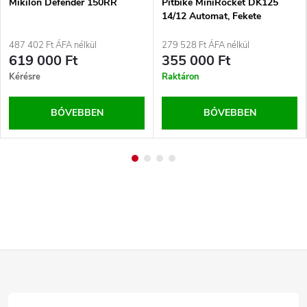
Mikilon Defender 150RR
Pitbike MiniRocket DK125
14/12 Automat, Fekete
487 402 Ft ÁFA nélkül
279 528 Ft ÁFA nélkül
619 000 Ft
355 000 Ft
Kérésre
Raktáron
BŐVEBBEN
BŐVEBBEN
L
á