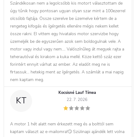
Szándékosan nem a legolcsóbb kis motort választottam de
úgy tűnik hogy pontosan ugyan olyan szar mint a 100ezerrel
olcsóbb fajtája. Össze szerelve be üzemelve kértem de a
rengeteg kifogás és ígérgetés ellenére mégis nekem kellet
össze rakni. El vittem egy hivatalos motor szervizbe hogy
üzemeljék be de egyszerűen azok sem boldogulnak vele. A
motor vagy indul vagy nem…. Valószínűleg át megyek rajta a
teherautóval és kirakom a kuka mellé. Köze kettő száz ezer
forintért ennyit várhat az ember. Az eladót meg ne is
firtassuk… hetekig ment az ígérgetés. A számlát a mai napig
nem kaptam meg.
Kocsisné Lauf Tímea
KT
22. 7. 2026
A motor 1 hét alatt nem érkezett meg és a bolttól sem
kaptam választ az e-mailomra!🙄 Szülinapi ajándék lett volna