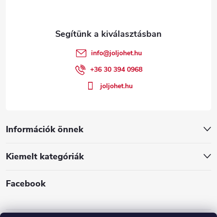
b
l
é
info
@
joljohet.hu
c
+36 30 394 0968
joljohet.hu
Információk önnek
Kiemelt kategóriák
Facebook