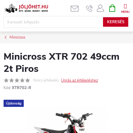
Ugrás
KOSÁR
a
fő
KERESÉS
tartalomhoz
Minicross
Minicross XTR 702 49ccm
2t Piros
Nincs értékelés
Ugrás az értékeléshez
Kód:
XTR702-R
Újdonság