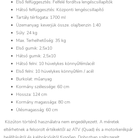
Első felfüggesztés: Felfelé fordítva lengéscsillapítók
Hátsó felfüggesztés: Központi lengéscsillapító
Tartály térfogata: 1700 ml
Üzemanyag: keverjük össze. olaj/benzin 1:40
Súly: 24 kg
Max. Terhelhetőség: 35 kg
Első gumik: 2,5x10
Hátsó gumik: 2,5x10
Hátsó felni: 10 hüvelykes könnyűfém/acél
Első felni: 10 hüvelykes könnyűfém / acél
Burkolat: műanyag
Kormány szélessége: 60 cm
Hossza: 124 cm
Kormány magassága: 80 cm
Ülésmagasság: 60 cm
Közúton történő használatra nem engedélyezett. A méretek
eltérhetnek a felsorolt ​​értékektől az ATV (Quad) és a motorkerékpár
beállításától és kalibrációjától függően. Dobozban szétszerelt