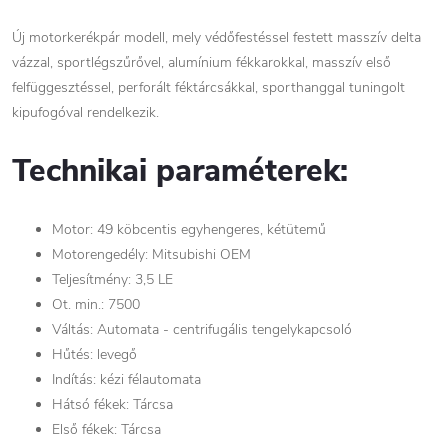
Új motorkerékpár modell, mely védőfestéssel festett masszív delta
vázzal, sportlégszűrővel, alumínium fékkarokkal, masszív első
felfüggesztéssel, perforált féktárcsákkal, sporthanggal tuningolt
kipufogóval rendelkezik.
Technikai paraméterek:
Motor: 49 köbcentis egyhengeres, kétütemű
Motorengedély: Mitsubishi OEM
Teljesítmény: 3,5 LE
Ot. min.: 7500
Váltás: Automata - centrifugális tengelykapcsoló
Hűtés: levegő
Indítás: kézi félautomata
Hátsó fékek: Tárcsa
Első fékek: Tárcsa