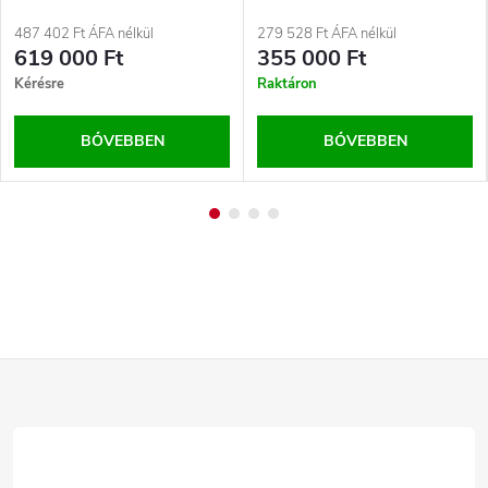
487 402 Ft ÁFA nélkül
279 528 Ft ÁFA nélkül
619 000 Ft
355 000 Ft
Kérésre
Raktáron
BŐVEBBEN
BŐVEBBEN
L
á