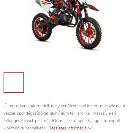
Új motorkerékpár modell, mely védőfestéssel festett masszív delta
vázzal, sportlégszűrővel, alumínium fékkarokkal, masszív első
felfüggesztéssel, perforált féktárcsákkal, sporthanggal tuningolt
kipufogóval rendelkezik.
Részletes információ