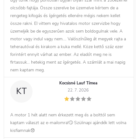
úgy tűnik hogy pontosan ugyan olyan szar mint a 100ezerrel
olcsóbb fajtája. Össze szerelve be üzemelve kértem de a
rengeteg kifogás és ígérgetés ellenére mégis nekem kellet
össze rakni. El vittem egy hivatalos motor szervizbe hogy
üzemeljék be de egyszerűen azok sem boldogulnak vele. A
motor vagy indul vagy nem…. Valószínűleg át megyek rajta a
teherautóval és kirakom a kuka mellé. Köze kettő száz ezer
forintért ennyit várhat az ember. Az eladót meg ne is
firtassuk… hetekig ment az ígérgetés. A számlát a mai napig
nem kaptam meg.
Kocsisné Lauf Tímea
KT
22. 7. 2026
A motor 1 hét alatt nem érkezett meg és a bolttól sem
kaptam választ az e-mailomra!🙄 Szülinapi ajándék lett volna
kisfiamnak😞