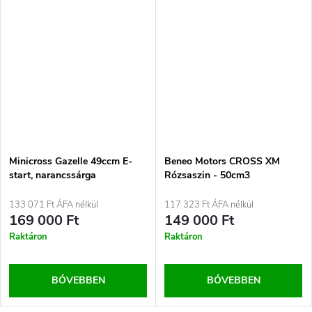
Minicross Gazelle 49ccm E-
Beneo Motors CROSS XM
start, narancssárga
Rózsaszin - 50cm3
133 071 Ft ÁFA nélkül
117 323 Ft ÁFA nélkül
169 000 Ft
149 000 Ft
Raktáron
Raktáron
BŐVEBBEN
BŐVEBBEN