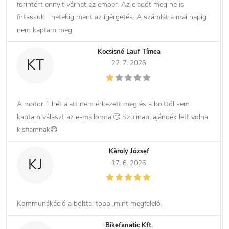
forintért ennyit várhat az ember. Az eladót meg ne is
firtassuk… hetekig ment az ígérgetés. A számlát a mai napig
nem kaptam meg.
Kocsisné Lauf Tímea
KT
22. 7. 2026
A motor 1 hét alatt nem érkezett meg és a bolttól sem
kaptam választ az e-mailomra!🙄 Szülinapi ajándék lett volna
kisfiamnak😞
Kàroly József
KJ
17. 6. 2026
Kommunákáció a bolttal több ,mint megfelelő.
Bikefanatic Kft.