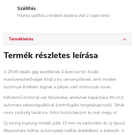
Szállítás
Házhoz szállítás a rendelés leadása után 2 napon belül.
Termékleírás
Termék részletes leírása
A ZR49 ideális gép kezdőknek 4 éves kortól. Kiváló
manőverezhetőséget kínál a kis versenyzőknek, amit minden
bizonnyal értékelni fognak a pályán való motorozás során.
Kétütemű motorral van felszerelve, amelynek kapacitása 49 cm3,
automata sebességváltóval (centrifugális tengelykapcsoló). Tehát
nincs szükség tanácsra. Adsz hozzá benzint és már megy is!
Új tuning kuplung modell, jobb 15 mm-es karburátor és új típusú
félautomata indítás (a könnyebb indítás érdekében) is bekerült. A