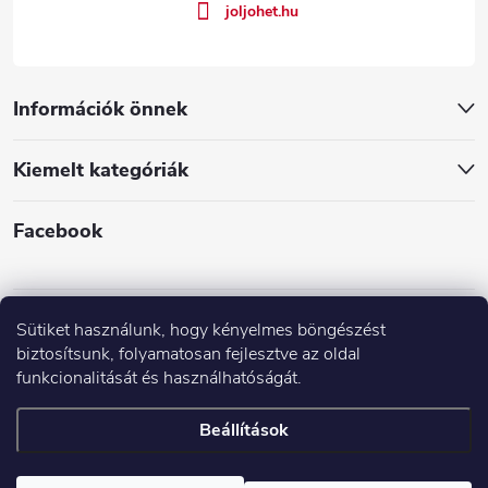
joljohet.hu
Információk önnek
Kiemelt kategóriák
Facebook
Sütiket használunk, hogy kényelmes böngészést
biztosítsunk, folyamatosan fejlesztve az oldal
funkcionalitását és használhatóságát.
Árak és paraméterek összehasonlítása az Árukeresőn
Beállítások
Copyright 2026
JÓLJÖHET.hu
. Minden jog fenntartva.
Süti beállítások
szerkesztése