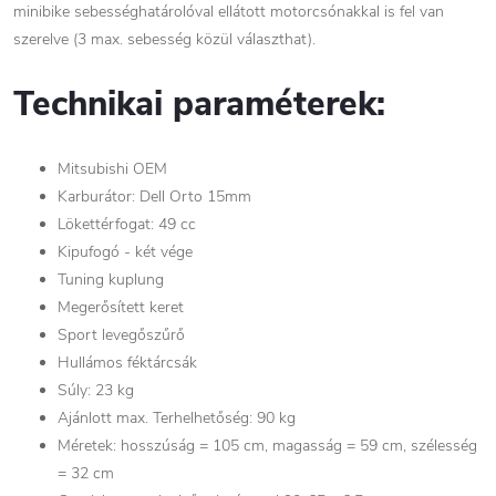
minibike sebességhatárolóval ellátott motorcsónakkal is fel van
szerelve (3 max. sebesség közül választhat).
Technikai paraméterek:
Mitsubishi OEM
Karburátor: Dell Orto 15mm
Lökettérfogat: 49 cc
Kipufogó - két vége
Tuning kuplung
Megerősített keret
Sport levegőszűrő
Hullámos féktárcsák
Súly: 23 kg
Ajánlott max. Terhelhetőség: 90 kg
Méretek: hosszúság = 105 cm, magasság = 59 cm, szélesség
= 32 cm