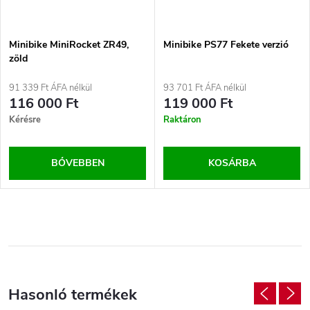
Minibike MiniRocket ZR49,
Minibike PS77 Fekete verzió
zöld
91 339 Ft ÁFA nélkül
93 701 Ft ÁFA nélkül
116 000 Ft
119 000 Ft
Kérésre
Raktáron
BŐVEBBEN
KOSÁRBA