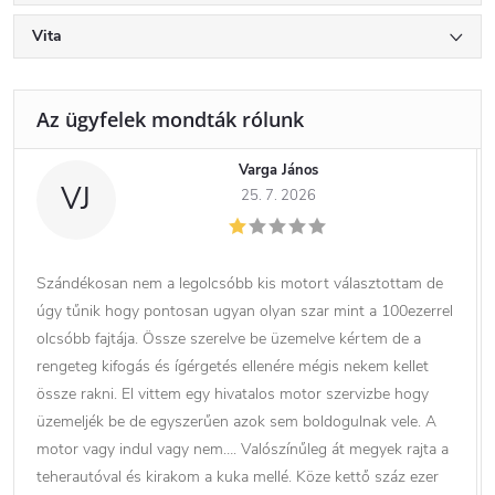
Vita
Varga János
VJ
25. 7. 2026
Szándékosan nem a legolcsóbb kis motort választottam de
úgy tűnik hogy pontosan ugyan olyan szar mint a 100ezerrel
olcsóbb fajtája. Össze szerelve be üzemelve kértem de a
rengeteg kifogás és ígérgetés ellenére mégis nekem kellet
össze rakni. El vittem egy hivatalos motor szervizbe hogy
üzemeljék be de egyszerűen azok sem boldogulnak vele. A
motor vagy indul vagy nem…. Valószínűleg át megyek rajta a
teherautóval és kirakom a kuka mellé. Köze kettő száz ezer