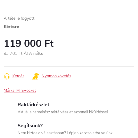
A tétel elfogyott…
Kérésre
119 000 Ft
93 701 Ft ÁFA nélkül
Egységár:
Kérdés
Nyomon követés
Márka:
MiniRocket
Raktárkészlet
Aktuális naprakész raktárkészlet azonnali kiküldéssel.
Segítsünk?
Nem biztos a választásban? Lépjen kapcsolatba velünk.