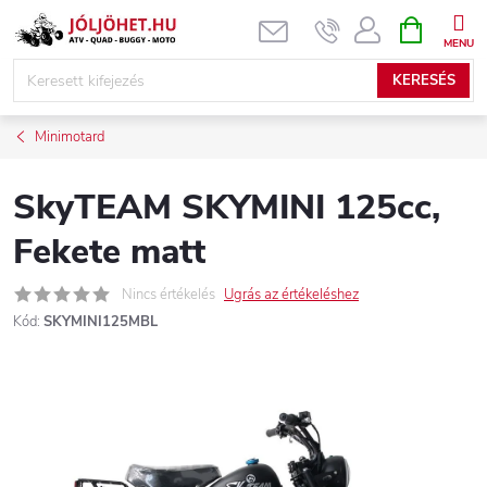
Ugrás
KOSÁR
a
fő
KERESÉS
tartalomhoz
Minimotard
SkyTEAM SKYMINI 125cc,
Fekete matt
Nincs értékelés
Ugrás az értékeléshez
Kód:
SKYMINI125MBL