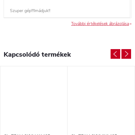
Szuper gép!!!Imádjuk!!
További értékelések ábrázolása
Kapcsolódó termékek