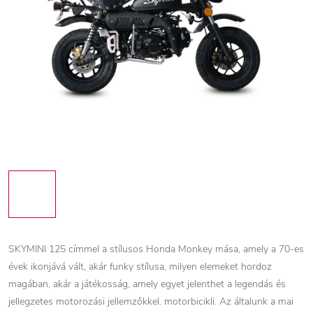
SKYMINI 125 címmel a stílusos Honda Monkey mása, amely a 70-es
évek ikonjává vált, akár funky stílusa, milyen elemeket hordoz
magában, akár a játékosság, amely egyet jelenthet a legendás és
jellegzetes motorozási jellemzőkkel. motorbicikli. Az általunk a mai