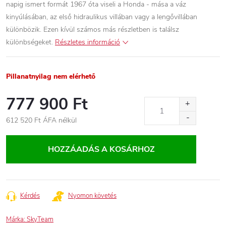
napig ismert formát 1967 óta viseli a Honda - mása a váz
kinyúlásában, az első hidraulikus villában vagy a lengővillában
különbözik. Ezen kívül számos más részletben is találsz
különbségeket.
Részletes információ
Pillanatnyilag nem elérhető
777 900 Ft
612 520 Ft ÁFA nélkül
Egységár:
HOZZÁADÁS A KOSÁRHOZ
Kérdés
Nyomon követés
Márka:
SkyTeam