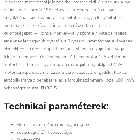
jellegzetes motorozási jellemzőkkel. motorbicikli. Az általunk a mai
napig ismert formát 1967 óta viseli a Honda - mása a váz
kinyúlásában, az első hidraulikus villában vagy a lengővillában
különbözik. Ezen kívül számos más részletben is találsz
különbségeket. A Honda Monkey-val viszont a hivatalos replika,
amelynek legnagyobb gyártója a Skyteam, kezet foghat a lényeges
elemekben - a gép kompaktságában, stílusos dizájnjában vagy a
felejthetetlen vezetési élményben. A Locin motor 125 köbcentis
motort rejt. Ennek a gyártónak a motorjait megtalálja a BMW
motorkerékpárokban is. Ezzel a berendezéssel engedélyt kap az
autópályára való behajtásra, és a fordulatszámmérő közel 100 km/h
sebességet mutat.
EURO 5
Technikai paraméterek:
Motor: 125 cm, 4 ütemű, egyhengeres
Sebességváltó: 4 sebességes