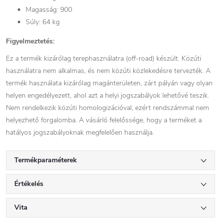
Magasság: 900
Súly: 64 kg
Figyelmeztetés:
Ez a termék kizárólag terephasználatra (off-road) készült. Közúti
használatra nem alkalmas, és nem közúti közlekedésre tervezték. A
termék használata kizárólag magánterületen, zárt pályán vagy olyan
helyen engedélyezett, ahol azt a helyi jogszabályok lehetővé teszik.
Nem rendelkezik közúti homologizációval, ezért rendszámmal nem
helyezhető forgalomba. A vásárló felelőssége, hogy a terméket a
hatályos jogszabályoknak megfelelően használja.
Termékparaméterek
Értékelés
Vita