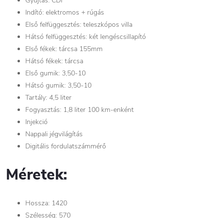
Gyújtás: CDI
Indító: elektromos + rúgás
Első felfüggesztés: teleszkópos villa
Hátsó felfüggesztés: két lengéscsillapító
Első fékek: tárcsa 155mm
Hátsó fékek: tárcsa
Első gumik: 3,50-10
Hátsó gumik: 3,50-10
Tartály: 4,5 liter
Fogyasztás: 1,8 liter 100 km-enként
Injekció
Nappali jégvilágítás
Digitális fordulatszámmérő
Méretek:
Hossza: 1420
Szélesség: 570