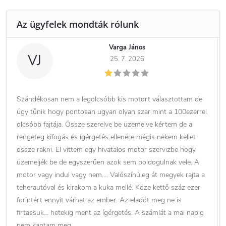
Varga János
VJ
25. 7. 2026
Szándékosan nem a legolcsóbb kis motort választottam de
úgy tűnik hogy pontosan ugyan olyan szar mint a 100ezerrel
olcsóbb fajtája. Össze szerelve be üzemelve kértem de a
rengeteg kifogás és ígérgetés ellenére mégis nekem kellet
össze rakni. El vittem egy hivatalos motor szervizbe hogy
üzemeljék be de egyszerűen azok sem boldogulnak vele. A
motor vagy indul vagy nem…. Valószínűleg át megyek rajta a
teherautóval és kirakom a kuka mellé. Köze kettő száz ezer
forintért ennyit várhat az ember. Az eladót meg ne is
firtassuk… hetekig ment az ígérgetés. A számlát a mai napig
nem kaptam meg.