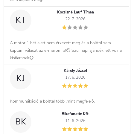
Kocsisné Lauf Tímea
KT
22. 7. 2026
A motor 1 hét alatt nem érkezett meg és a bolttól sem
kaptam választ az e-mailomra!🙄 Szülinapi ajándék lett volna
kisfiamnak😞
Kàroly József
KJ
17. 6. 2026
Kommunákáció a bolttal több ,mint megfelelő.
Bikefanatic Kft.
BK
11. 6. 2026