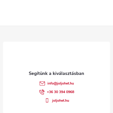
L
á
b
l
é
info
@
joljohet.hu
c
+36 30 394 0968
joljohet.hu