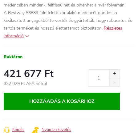
medencében mindenki felfrissülhet és pihenhet a nyár folyamán.
A Bestway 56889 föld feletti kör alakú medencét gondosan
kiválasztott anyagokból tervezték és gyártották, hogy robusztus és
tartós terméket és hosszú élettartamot biztosítson.
Részletes
információ
Raktáron
421 677 Ft
332 029 Ft ÁFA nélkül
Egységár:
HOZZÁADÁS A KOSÁRHOZ
Kérdés
Nyomon követés