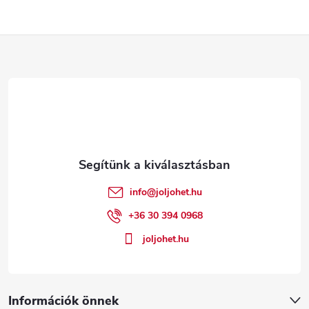
L
á
b
l
é
info
@
joljohet.hu
c
+36 30 394 0968
joljohet.hu
Információk önnek