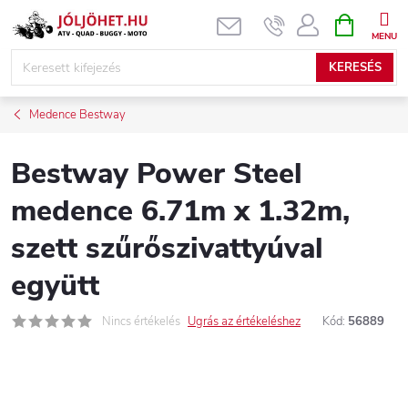
Ugrás
KOSÁR
a
fő
KERESÉS
tartalomhoz
Medence Bestway
Bestway Power Steel
medence 6.71m x 1.32m,
szett szűrőszivattyúval
együtt
Nincs értékelés
Ugrás az értékeléshez
Kód:
56889