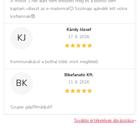
A motor 1 hét alatt nem érkezett meg és a bolttól sem
kaptam választ az e-mailomra!🙄 Szülinapi ajándék lett volna
kisfiamnak😞
Kàroly József
KJ
17. 6. 2026
Kommunákáció a bolttal több ,mint megfelelő.
Bikefanatic Kft.
BK
11. 6. 2026
Szuper gép!!!Imádjuk!!
További értékelések ábrázolása