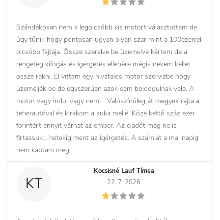
Szándékosan nem a legolcsóbb kis motort választottam de
úgy tűnik hogy pontosan ugyan olyan szar mint a 100ezerrel
olcsóbb fajtája. Össze szerelve be üzemelve kértem de a
rengeteg kifogás és ígérgetés ellenére mégis nekem kellet
össze rakni. El vittem egy hivatalos motor szervizbe hogy
üzemeljék be de egyszerűen azok sem boldogulnak vele. A
motor vagy indul vagy nem…. Valószínűleg át megyek rajta a
teherautóval és kirakom a kuka mellé. Köze kettő száz ezer
forintért ennyit várhat az ember. Az eladót meg ne is
firtassuk… hetekig ment az ígérgetés. A számlát a mai napig
nem kaptam meg.
Kocsisné Lauf Tímea
KT
22. 7. 2026