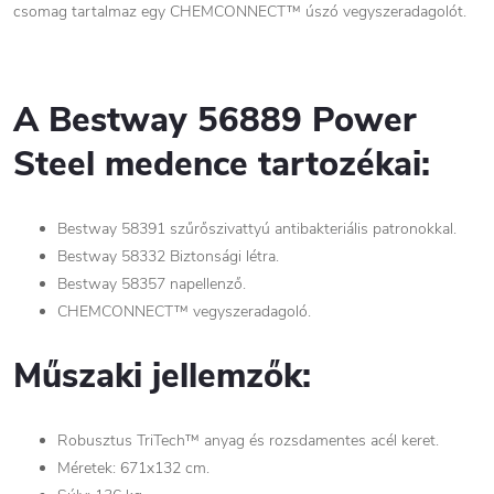
csomag tartalmaz egy CHEMCONNECT™ úszó vegyszeradagolót.
A Bestway 56889 Power
Steel medence tartozékai:
Bestway 58391 szűrőszivattyú antibakteriális patronokkal.
Bestway 58332 Biztonsági létra.
Bestway 58357 napellenző.
CHEMCONNECT™ vegyszeradagoló.
Műszaki jellemzők:
Robusztus TriTech™ anyag és rozsdamentes acél keret.
Méretek: 671x132 cm.