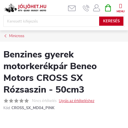
Ugrás
KOSÁR
a
fő
KERESÉS
tartalomhoz
Minicross
Benzines gyerek
motorkerékpár Beneo
Motors CROSS SX
Rózsaszin - 50cm3
Nincs értékelés
Ugrás az értékeléshez
Kód:
CROSS_SX_MD04_PINK