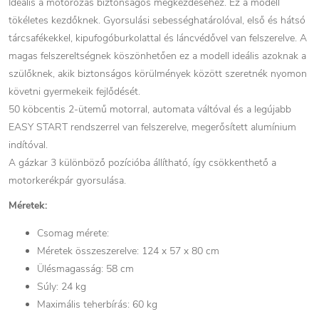
Ideális a motorozás biztonságos megkezdéséhez. Ez a modell
tökéletes kezdőknek. Gyorsulási sebességhatárolóval, első és hátsó
tárcsafékekkel, kipufogóburkolattal és láncvédővel van felszerelve. A
magas felszereltségnek köszönhetően ez a modell ideális azoknak a
szülőknek, akik biztonságos körülmények között szeretnék nyomon
követni gyermekeik fejlődését.
50 köbcentis 2-ütemű motorral, automata váltóval és a legújabb
EASY START rendszerrel van felszerelve, megerősített alumínium
indítóval.
A gázkar 3 különböző pozícióba állítható, így csökkenthető a
motorkerékpár gyorsulása.
Méretek:
Csomag mérete:
Méretek összeszerelve: 124 x 57 x 80 cm
Ülésmagasság: 58 cm
Súly: 24 kg
Maximális teherbírás: 60 kg