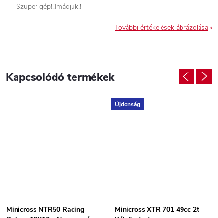
Szuper gép!!!Imádjuk!!
További értékelések ábrázolása
Kapcsolódó termékek
Újdonság
Minicross NTR50 Racing
Minicross XTR 701 49cc 2t