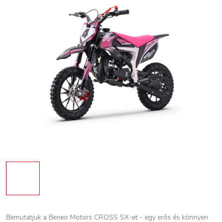
Bemutatjuk a Beneo Motors CROSS SX-et - egy erős és könnyen