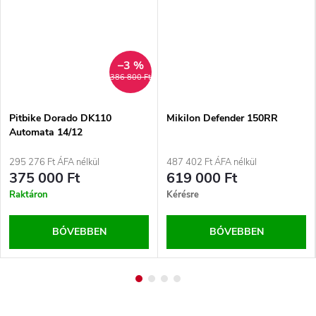
–3 %
386 800 Ft
Pitbike Dorado DK110
Mikilon Defender 150RR
Automata 14/12
295 276 Ft ÁFA nélkül
487 402 Ft ÁFA nélkül
375 000 Ft
619 000 Ft
Raktáron
Kérésre
BŐVEBBEN
BŐVEBBEN