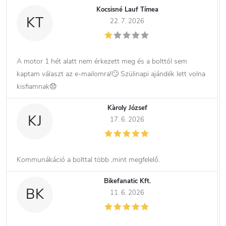
Kocsisné Lauf Tímea
KT
22. 7. 2026
A motor 1 hét alatt nem érkezett meg és a bolttól sem
kaptam választ az e-mailomra!🙄 Szülinapi ajándék lett volna
kisfiamnak😞
Kàroly József
KJ
17. 6. 2026
Kommunákáció a bolttal több ,mint megfelelő.
Bikefanatic Kft.
BK
11. 6. 2026