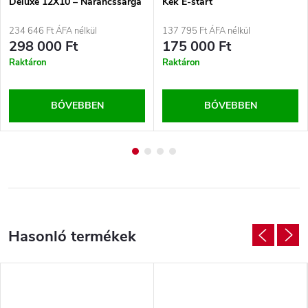
Deluxe 12X10 – Narancssárga
Kék E-start
234 646 Ft ÁFA nélkül
137 795 Ft ÁFA nélkül
298 000 Ft
175 000 Ft
Raktáron
Raktáron
BŐVEBBEN
BŐVEBBEN