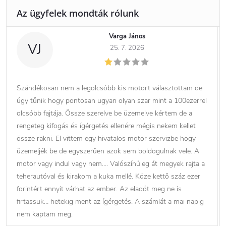
Varga János
VJ
25. 7. 2026
Szándékosan nem a legolcsóbb kis motort választottam de
úgy tűnik hogy pontosan ugyan olyan szar mint a 100ezerrel
olcsóbb fajtája. Össze szerelve be üzemelve kértem de a
rengeteg kifogás és ígérgetés ellenére mégis nekem kellet
össze rakni. El vittem egy hivatalos motor szervizbe hogy
üzemeljék be de egyszerűen azok sem boldogulnak vele. A
motor vagy indul vagy nem…. Valószínűleg át megyek rajta a
teherautóval és kirakom a kuka mellé. Köze kettő száz ezer
forintért ennyit várhat az ember. Az eladót meg ne is
firtassuk… hetekig ment az ígérgetés. A számlát a mai napig
nem kaptam meg.