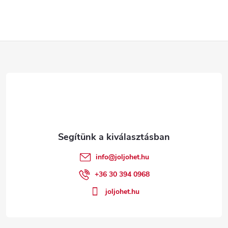
L
á
b
l
é
info
@
joljohet.hu
c
+36 30 394 0968
joljohet.hu