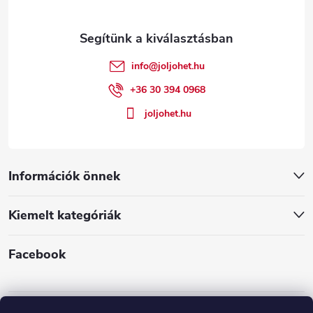
r
l
á
é
n
info
@
joljohet.hu
y
c
+36 30 394 0968
í
joljohet.hu
t
á
Információk önnek
s
Kiemelt kategóriák
e
l
Facebook
e
m