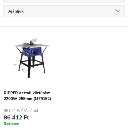
T
Ajánljuk
e
Legolcsóbb elöl
T
Legdrágább
r
e
Legnépszerűbb termékek
m
r
ABC szerint
é
m
k
é
e
RIPPER asztali körfűrész
2200W 255mm (M79152)
k
k
68 041 Ft ÁFA nélkül
e
86 412 Ft
r
Raktáron