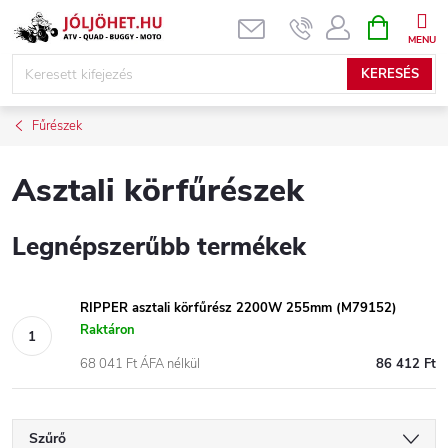
Ugrás
KOSÁR
a
fő
KERESÉS
tartalomhoz
Fűrészek
Asztali körfűrészek
Legnépszerűbb termékek
RIPPER asztali körfűrész 2200W 255mm (M79152)
Raktáron
68 041 Ft ÁFA nélkül
86 412 Ft
Szűrő