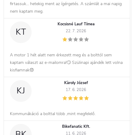
firtassuk… hetekig ment az ígérgetés. A számlát a mai napig
nem kaptam meg.
Kocsisné Lauf Tímea
KT
22. 7. 2026
A motor 1 hét alatt nem érkezett meg és a bolttól sem
kaptam választ az e-mailomra!🙄 Szülinapi ajándék lett volna
kisfiamnak😞
Kàroly József
KJ
17. 6. 2026
Kommunákáció a bolttal több ,mint megfelelő.
Bikefanatic Kft.
BK
11. 6. 2026