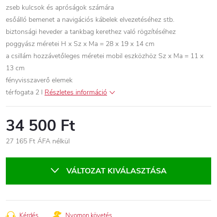
zseb kulcsok és apróságok számára
esőálló bemenet a navigációs kábelek elvezetéséhez stb.
biztonsági heveder a tankbag kerethez való rögzítéséhez
poggyász méretei H x Sz x Ma = 28 x 19 x 14 cm
a csillám hozzávetőleges méretei mobil eszközhöz Sz x Ma = 11 x
13 cm
fényvisszaverő elemek
térfogata 2 l
Részletes információ
34 500 Ft
27 165 Ft ÁFA nélkül
Egységár:
VÁLTOZAT KIVÁLASZTÁSA
Kérdés
Nyomon követés