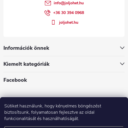
é
info
@
joljohet.hu
c
+36 30 394 0968
joljohet.hu
Információk önnek
Kiemelt kategóriák
Facebook
Sütiket használunk, hogy kényelmes böngészést
biztosítsunk, folyamatosan fejlesztve az oldal
funkcionalitását és használhatóságát.
Árak és paraméterek összehasonlítása az Árukeresőn