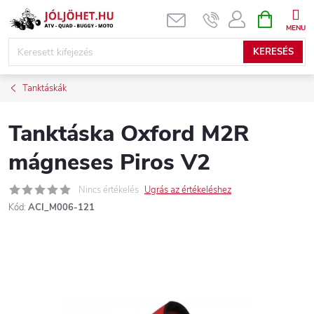
Ugrás
KOSÁR
a
fő
KERESÉS
tartalomhoz
Tanktáskák
Tanktáska Oxford M2R
mágneses Piros V2
Nincs értékelés
Ugrás az értékeléshez
Kód:
ACI_M006-121