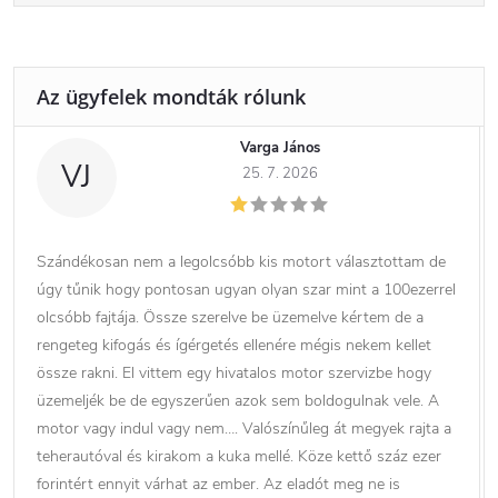
Varga János
VJ
25. 7. 2026
Szándékosan nem a legolcsóbb kis motort választottam de
úgy tűnik hogy pontosan ugyan olyan szar mint a 100ezerrel
olcsóbb fajtája. Össze szerelve be üzemelve kértem de a
rengeteg kifogás és ígérgetés ellenére mégis nekem kellet
össze rakni. El vittem egy hivatalos motor szervizbe hogy
üzemeljék be de egyszerűen azok sem boldogulnak vele. A
motor vagy indul vagy nem…. Valószínűleg át megyek rajta a
teherautóval és kirakom a kuka mellé. Köze kettő száz ezer
forintért ennyit várhat az ember. Az eladót meg ne is