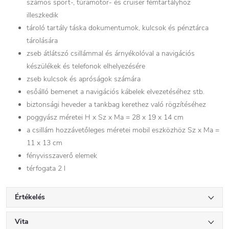
számos sport-, túramotor- és cruiser fémtartályhoz
illeszkedik
tároló tartály táska dokumentumok, kulcsok és pénztárca
tárolására
zseb átlátszó csillámmal és árnyékolóval a navigációs
készülékek és telefonok elhelyezésére
zseb kulcsok és apróságok számára
esőálló bemenet a navigációs kábelek elvezetéséhez stb.
biztonsági heveder a tankbag kerethez való rögzítéséhez
poggyász méretei H x Sz x Ma = 28 x 19 x 14 cm
a csillám hozzávetőleges méretei mobil eszközhöz Sz x Ma =
11 x 13 cm
fényvisszaverő elemek
térfogata 2 l
Értékelés
Vita