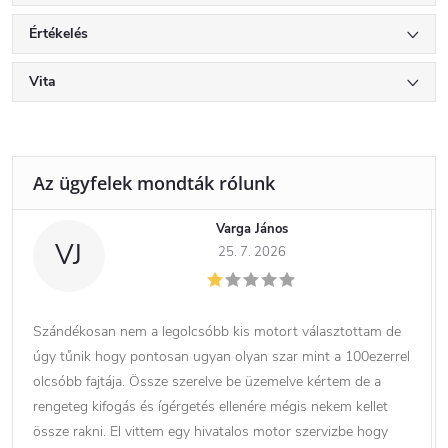
Értékelés
Vita
Varga János
VJ
25. 7. 2026
Szándékosan nem a legolcsóbb kis motort választottam de
úgy tűnik hogy pontosan ugyan olyan szar mint a 100ezerrel
olcsóbb fajtája. Össze szerelve be üzemelve kértem de a
rengeteg kifogás és ígérgetés ellenére mégis nekem kellet
össze rakni. El vittem egy hivatalos motor szervizbe hogy