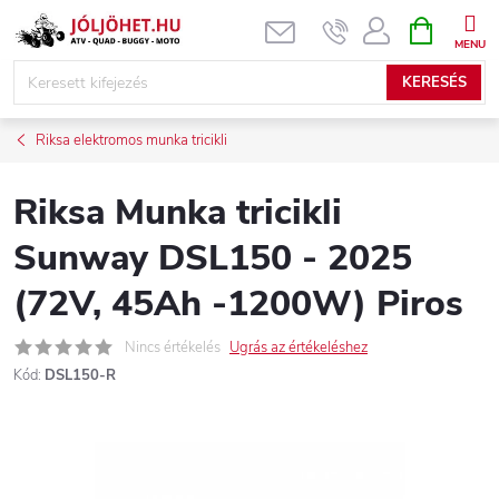
Ugrás
KOSÁR
a
fő
KERESÉS
tartalomhoz
Riksa elektromos munka tricikli
Riksa Munka tricikli
Sunway DSL150 - 2025
(72V, 45Ah -1200W) Piros
Nincs értékelés
Ugrás az értékeléshez
Kód:
DSL150-R