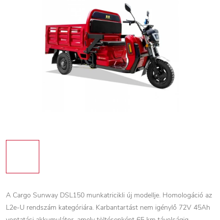
A Cargo Sunway DSL150 munkatricikli új modellje. Homologáció az
L2e-U rendszám kategóriára. Karbantartást nem igénylő 72V 45Ah
vontatási akkumulátor, amely töltésenként 65 km távolságig