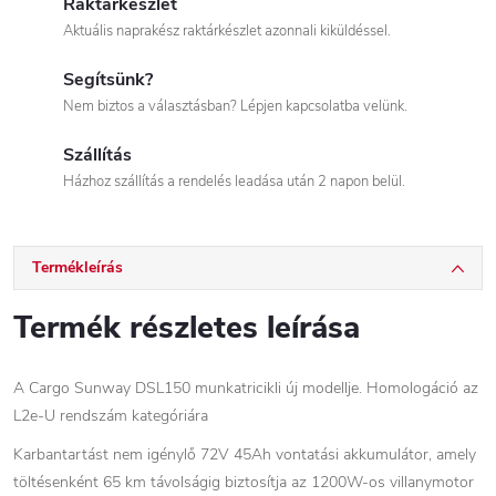
Raktárkészlet
Aktuális naprakész raktárkészlet azonnali kiküldéssel.
Segítsünk?
Nem biztos a választásban? Lépjen kapcsolatba velünk.
Szállítás
Házhoz szállítás a rendelés leadása után 2 napon belül.
Termékleírás
Termék részletes leírása
A Cargo Sunway DSL150 munkatricikli új modellje. Homologáció az
L2e-U rendszám kategóriára
Karbantartást nem igénylő 72V 45Ah vontatási akkumulátor, amely
töltésenként 65 km távolságig biztosítja az 1200W-os villanymotor