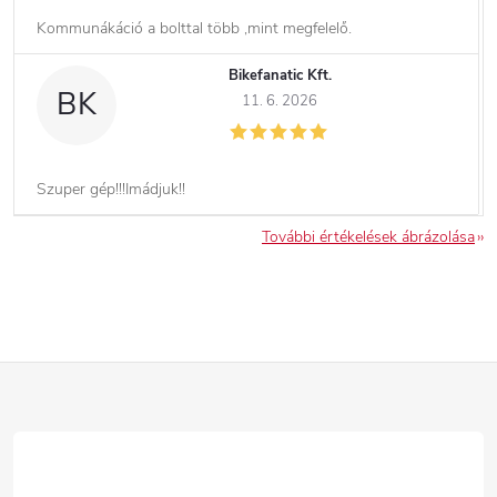
Kommunákáció a bolttal több ,mint megfelelő.
Bikefanatic Kft.
BK
11. 6. 2026
Szuper gép!!!Imádjuk!!
További értékelések ábrázolása
L
á