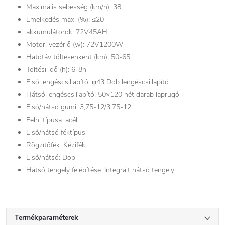
Maximális sebesség (km/h): 38
Emelkedés max. (%): ≤20
akkumulátorok: 72V45AH
Motor, vezérlő (w): 72V1200W
Hatótáv töltésenként (km): 50-65
Töltési idő (h): 6-8h
Első lengéscsillapító: φ43 Dob lengéscsillapító
Hátsó lengéscsillapító: 50×120 hét darab laprugó
Első/hátsó gumi: 3,75-12/3,75-12
Felni típusa: acél
Első/hátsó féktípus
Rögzítőfék: Kézifék
Első/hátsó: Dob
Hátsó tengely felépítése: Integrált hátsó tengely
Termékparaméterek