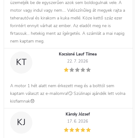
üzemeljék be de egyszerűen azok sem boldogulnak vele. A
motor vagy indul vagy nem…. Valószínűleg át megyek rajta a
teherautóval és kirakom a kuka mellé. Köze kettő száz ezer
forintért ennyit várhat az ember. Az eladót meg ne is
firtassuk… hetekig ment az ígérgetés. A számlát a mai napig
nem kaptam meg.
Kocsisné Lauf Tímea
KT
22. 7. 2026
A motor 1 hét alatt nem érkezett meg és a bolttól sem
kaptam választ az e-mailomra!🙄 Szülinapi ajándék lett volna
kisfiamnak😞
Kàroly József
KJ
17. 6. 2026