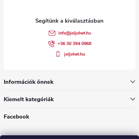
b
l
é
info
@
joljohet.hu
c
+36 30 394 0968
joljohet.hu
Információk önnek
Kiemelt kategóriák
Facebook