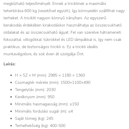
megbízható teljesítményét. Ennek a triciklinek a maximális
teherbírása 600 kg (vezetővel együtt), így könnyedén szállíthat nagy
terheket. A triciklit nagyon könnyű irányítani. Az egyszerű
berakodás érdekében kirakodáskor használhatja az összecsukható
oldalakat és az összecsukható ágyat. Fel van szerelve hátrameneti
fokozattal, villogókkal, tükrökkel és LED lámpákkal is, így nem csak
praktikus, de biztonságos tricikli is. Ez a tricikli ideális
munkavégzésre, és sok éven át szolgálja Önt.
Leírás:
H × SZ × M (mm): 2985 × 1180 × 1360
Csomagtér mérete (mm): 1500×1100×490
Tengelytáv (mm): 2030
Keréknyom (mm): 950
Minimális hasmagasság (mm): ≥150
Minimális fordulási sugár (m): ≤4
Saját tömeg (kg): 245
Terhelhetőség (kg): 400-500