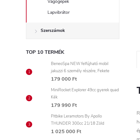
Vágógépek
Lapvibrátor
Szerszámok
TOP 10 TERMÉK
BeneoSpa NEW felfújható mobil
jakuzzi 6 személy részére, Fekete
179 000 Ft
MiniRocket Explorer 49cc gyerek quad
Kék
179 990 Ft
R
Pitbike Leramotors By Apollo
h
THUNDER 300cc 21/18 Zöld
é
1 025 000 Ft
m