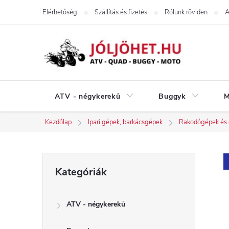
Ugrás
Elérhetőség
Szállítás és fizetés
Rólunk röviden
A
a
fő
tartalomhoz
ATV - négykerekű
Buggyk
M
Kezdőlap
Ipari gépek, barkácsgépek
Rakodógépek és é
O
Kategóriák
Kategóriák
átugrása
l
ATV - négykerekű
d