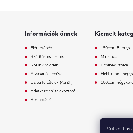
L
á
Információk önnek
Kiemelt kateg
b
Elérhetőség
150ccm Buggyk
Szállítás és fizetés
Minicross
l
Rólunk röviden
Pitbike/dirtbike
é
A vásárlás lépései
Elektromos négy
Üzleti feltételek (ÁSZF)
150ccm négyker
c
Adatkezelési tájékoztató
Reklamáció
Sütiket has