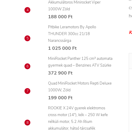
Akkumulátoros Minirocket Viper
c
1000W Zöld
h
188 000 Ft
Pitbike Leramotors By Apollo
K
THUNDER 300cc 21/18
Narancssárga
1 025 000 Ft
MiniRocket Panther 125 cm³ automata
gyermek quad – Benzines ATV Szürke
372 900 Ft
Quad MiniRocket Motors Repti Deluxe
1000W, Zöld
199 000 Ft
ROOKIE X 24V gyerek elektromos
cross motor (14"), kék – 250 W kefe
nélküli motor, 5.2 Ah lítium
akkumulátor, hátsó tárcsafék