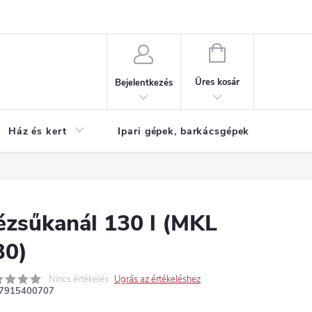
Reklamáció
KOSÁR
Üres kosár
Bejelentkezés
Ház és kert
Ipari gépek, barkácsgépek
S
ézsűkanál 130 l (MKL
30)
Nincs értékelés
Ugrás az értékeléshez
7915400707