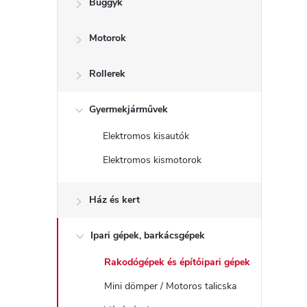
Buggyk
a
Motorok
l
s
Rollerek
ó
Gyermekjárművek
Elektromos kisautók
p
Elektromos kismotorok
a
Ház és kert
n
Ipari gépek, barkácsgépek
e
Rakodógépek és építőipari gépek
l
Mini dömper / Motoros talicska