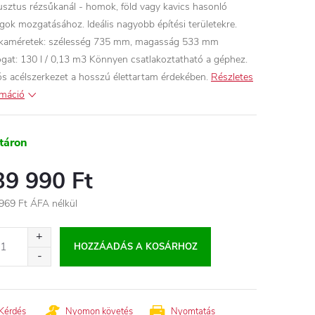
sztus rézsűkanál - homok, föld vagy kavics hasonló
gok mozgatásához. Ideális nagyobb építési területekre.
améretek: szélesség 735 mm, magasság 533 mm
ogat: 130 l / 0,13 m3 Könnyen csatlakoztatható a géphez.
ós acélszerkezet a hosszú élettartam érdekében.
Részletes
rmáció
táron
39 990 Ft
969 Ft ÁFA nélkül
égár:
HOZZÁADÁS A KOSÁRHOZ
Kérdés
Nyomon követés
Nyomtatás