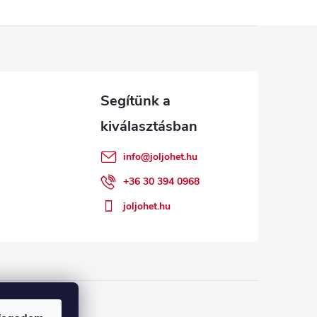
info
@
joljohet.hu
+36 30 394 0968
joljohet.hu