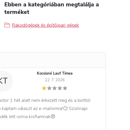
Ebben a kategóriában megtalálja a
terméket
Rakodógépek és építőipari gépek
Kocsisné Lauf Tímea
KT
22. 7. 2026
otor 1 hét alatt nem érkezett meg és a bolttól
 kaptam választ az e-mailomra!🙄 Szülinapi
ndék lett volna kisfiamnak😞