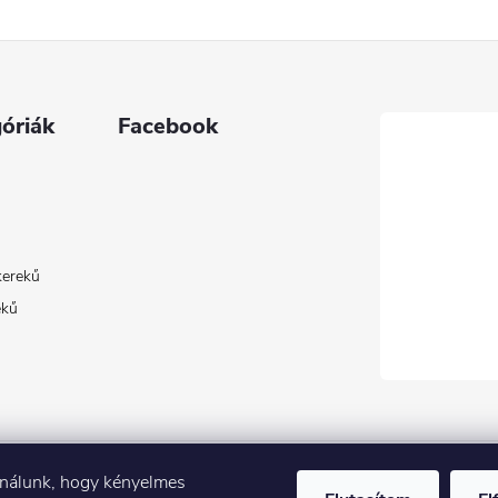
óriák
Facebook
kerekű
ekű
ználunk, hogy kényelmes