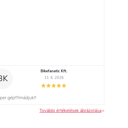
Bikefanatic Kft.
BK
11. 6. 2026
per gép!!!Imádjuk!!
További értékelések ábrázolása