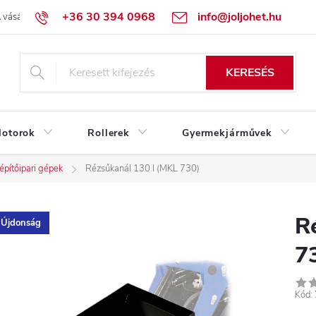
+36 30 394 0968
info@joljohet.hu
 vásárlás lépései
Üzleti feltételek (ÁSZF)
Adatkezelési tájékoztató
KERESÉS
otorok
Rollerek
Gyermekjárművek
pítőipari gépek
Rézsűkanál 130 l (MKL 730)
R
Újdonság
7
Kód: