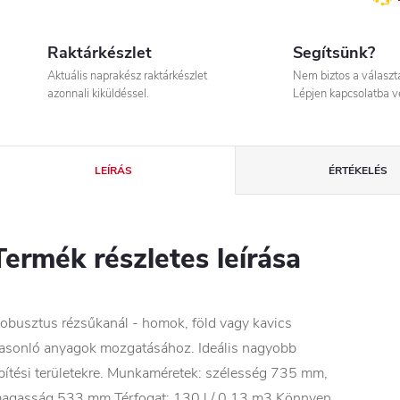
Raktárkészlet
Segítsünk?
Aktuális naprakész raktárkészlet
Nem biztos a válasz
azonnali kiküldéssel.
Lépjen kapcsolatba v
LEÍRÁS
ÉRTÉKELÉS
Termék részletes leírása
obusztus rézsűkanál - homok, föld vagy kavics
asonló anyagok mozgatásához. Ideális nagyobb
pítési területekre. Munkaméretek: szélesség 735 mm,
agasság 533 mm Térfogat: 130 l / 0,13 m3 Könnyen