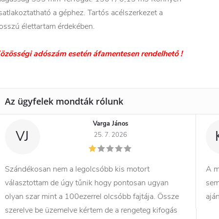
satlakoztatható a géphez. Tartós acélszerkezet a
osszú élettartam érdekében.
özösségi adószám esetén áfamentesen rendelhető !
Varga János
VJ
25. 7. 2026
Szándékosan nem a legolcsóbb kis motort
A m
választottam de úgy tűnik hogy pontosan ugyan
sem
olyan szar mint a 100ezerrel olcsóbb fajtája. Össze
ajá
szerelve be üzemelve kértem de a rengeteg kifogás