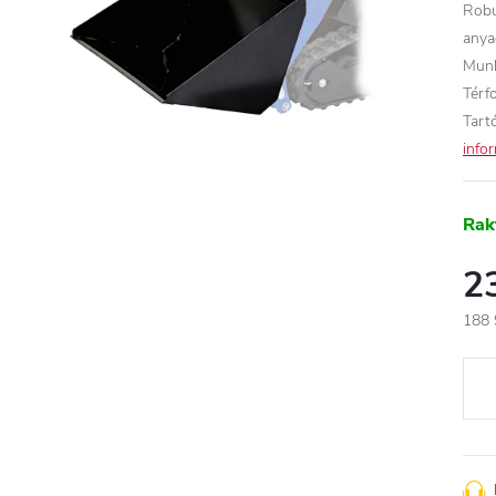
Robu
anya
Munk
Térf
Tart
info
Rak
2
188 
Egys