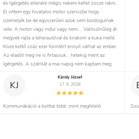
és ígérgetés ellenére mégis nekem kellet össze rakni.
El vittem egy hivatalos motor szervizbe hogy
üzemeljék be de egyszerűen azok sem boldogulnak
vele. A motor vagy indul vagy nem…. Valószínűleg át
megyek rajta a teherautóval és kirakom a kuka mellé.
Köze kettő száz ezer forintért ennyit várhat az ember.
Az eladót meg ne is firtassuk… hetekig ment az
ígérgetés. A számlát a mai napig nem kaptam meg.
Kàroly József
KJ
17. 6. 2026
Kommunákáció a bolttal több ,mint megfelelő.
Szu