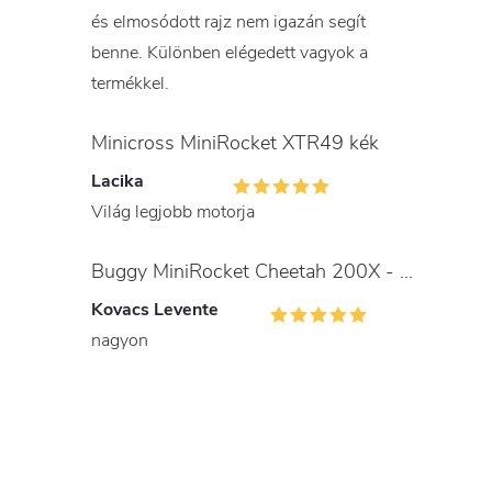
és elmosódott rajz nem igazán segít
benne. Különben elégedett vagyok a
termékkel.
Minicross MiniRocket XTR49 kék
Lacika
Világ legjobb motorja
Buggy MiniRocket Cheetah 200X - gyerekeknek és felnőtteknek
Kovacs Levente
nagyon