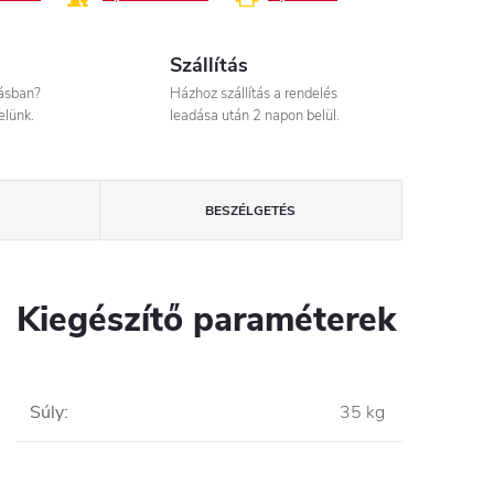
Szállítás
tásban?
Házhoz szállítás a rendelés
elünk.
leadása után 2 napon belül.
BESZÉLGETÉS
Kiegészítő paraméterek
Súly
:
35 kg