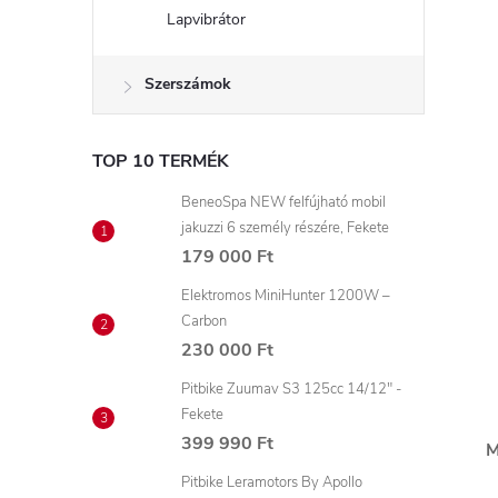
Lapvibrátor
Szerszámok
TOP 10 TERMÉK
BeneoSpa NEW felfújható mobil
jakuzzi 6 személy részére, Fekete
179 000 Ft
Elektromos MiniHunter 1200W –
Carbon
230 000 Ft
Pitbike Zuumav S3 125cc 14/12" -
Fekete
399 990 Ft
M
Pitbike Leramotors By Apollo