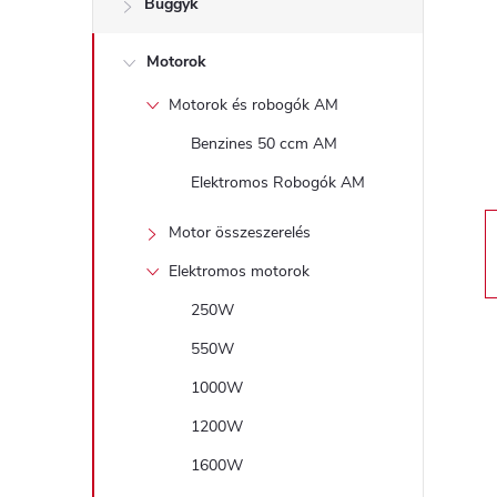
Buggyk
a
Motorok
l
Motorok és robogók AM
s
Benzines 50 ccm AM
ó
Elektromos Robogók AM
p
Motor összeszerelés
Elektromos motorok
a
250W
n
550W
1000W
e
1200W
l
1600W