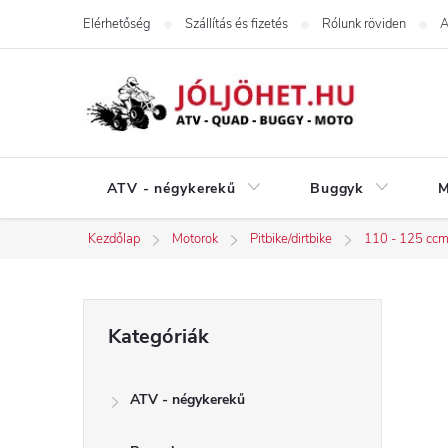
Ugrás
Elérhetőség
Szállítás és fizetés
Rólunk röviden
A
a
fő
tartalomhoz
ATV - négykerekű
Buggyk
M
Kezdőlap
Motorok
Pitbike/dirtbike
110 - 125 cc
O
Kategóriák
Kategóriák
átugrása
l
ATV - négykerekű
d