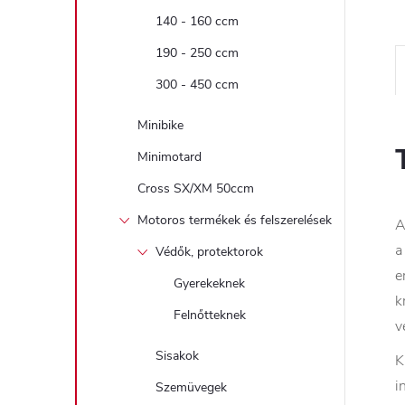
140 - 160 ccm
190 - 250 ccm
300 - 450 ccm
Minibike
Minimotard
Cross SX/XM 50ccm
Motoros termékek és felszerelések
A
a
Védők, protektorok
e
Gyerekeknek
k
Felnőtteknek
v
Sisakok
K
i
Szemüvegek