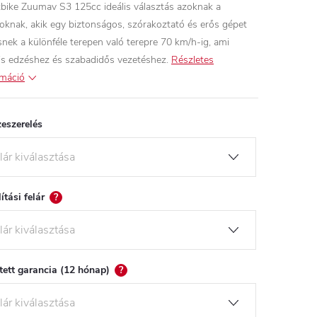
tbike Zuumav S3 125cc ideális választás azoknak a
aloknak, akik egy biztonságos, szórakoztató és erős gépet
snek a különféle terepen való terepre 70 km/h-ig, ami
lis edzéshez és szabadidős vezetéshez.
Részletes
rmáció
eszerelés
lítási felár
?
tett garancia (12 hónap)
?