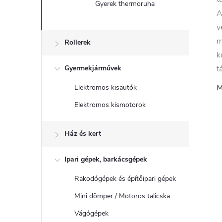
Gyerek thermoruha
A
v
m
Rollerek
k
Gyermekjárművek
t
M
Elektromos kisautók
Elektromos kismotorok
Ház és kert
Ipari gépek, barkácsgépek
Rakodógépek és építőipari gépek
Mini dömper / Motoros talicska
Vágógépek