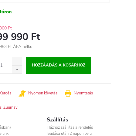
táron
000 Ft
99 990 Ft
953 Ft
ÁFA nélkül
égár:
HOZZÁADÁS A KOSÁRHOZ
Kérdés
Nyomon követés
Nyomtatás
a:
Zuumav
Szállítás
tásban?
Házhoz szállítás a rendelés
elünk.
leadása után 2 napon belül.