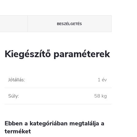
BESZÉLGETÉS
Kiegészítő paraméterek
Jótállás
:
1 év
Súly
:
58 kg
Ebben a kategóriában megtalálja a
terméket