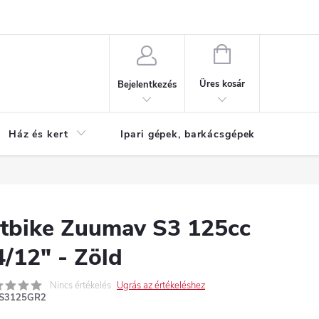
Reklamáció
KOSÁR
Üres kosár
Bejelentkezés
Ház és kert
Ipari gépek, barkácsgépek
S
itbike Zuumav S3 125cc
4/12" - Zöld
Nincs értékelés
Ugrás az értékeléshez
S3125GR2