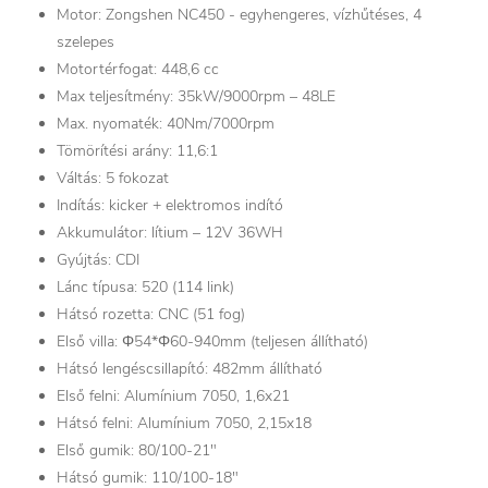
Motor: Zongshen NC450 - egyhengeres, vízhűtéses, 4
szelepes
Motortérfogat: 448,6 cc
Max teljesítmény: 35kW/9000rpm – 48LE
Max. nyomaték: 40Nm/7000rpm
Tömörítési arány: 11,6:1
Váltás: 5 fokozat
Indítás: kicker + elektromos indító
Akkumulátor: lítium – 12V 36WH
Gyújtás: CDI
Lánc típusa: 520 (114 link)
Hátsó rozetta: CNC (51 fog)
Első villa: Φ54*Φ60-940mm (teljesen állítható)
Hátsó lengéscsillapító: 482mm állítható
Első felni: Alumínium 7050, 1,6x21
Hátsó felni: Alumínium 7050, 2,15x18
Első gumik: 80/100-21"
Hátsó gumik: 110/100-18"