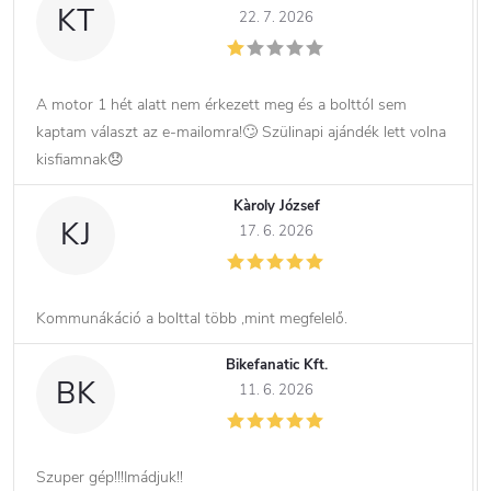
KT
22. 7. 2026
A motor 1 hét alatt nem érkezett meg és a bolttól sem
kaptam választ az e-mailomra!🙄 Szülinapi ajándék lett volna
kisfiamnak😞
Kàroly József
KJ
17. 6. 2026
Kommunákáció a bolttal több ,mint megfelelő.
Bikefanatic Kft.
BK
11. 6. 2026
Szuper gép!!!Imádjuk!!