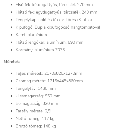
Első fék: kétdugattyús, tárcsafék 270 mm
Hátsó fék: egydugattyús, tárcsafék 240 mm
Tengelykapcsoló és fékkar: törés (3-utas)
Kipufogó: Dupla kipufogócső hangtompítóval
Keret: alumínium
Hátsó lengőkar: alumínium, 590 mm
Kormány: alumínium 7075
Méretek:
Teljes méretek: 2170x820x1270mm
Csomag mérete: 1715x445x860mm
Tengelytáv: 1480 mm
Ülésmagasság: 950 mm
Belmagasság: 320 mm
Tartály mérete: 6,5l
Nettó tömeg: 117 kg
Bruttó tömeg: 148 kg