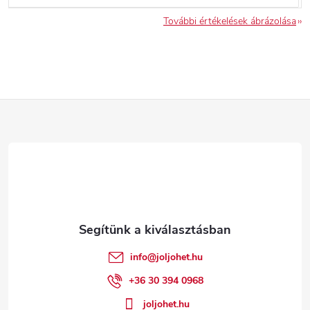
További értékelések ábrázolása
L
á
b
l
é
info
@
joljohet.hu
c
+36 30 394 0968
joljohet.hu