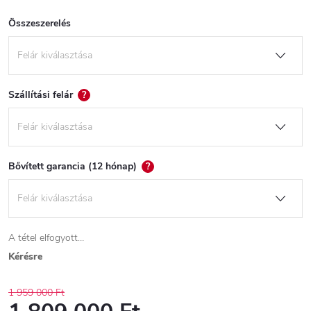
Összeszerelés
Szállítási felár
?
Bővített garancia (12 hónap)
?
A tétel elfogyott…
Kérésre
1 959 000 Ft