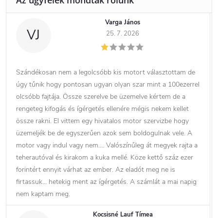
Varga János
VJ
25. 7. 2026
Szándékosan nem a legolcsóbb kis motort választottam de
úgy tűnik hogy pontosan ugyan olyan szar mint a 100ezerrel
olcsóbb fajtája. Össze szerelve be üzemelve kértem de a
rengeteg kifogás és ígérgetés ellenére mégis nekem kellet
össze rakni. El vittem egy hivatalos motor szervizbe hogy
üzemeljék be de egyszerűen azok sem boldogulnak vele. A
motor vagy indul vagy nem…. Valószínűleg át megyek rajta a
teherautóval és kirakom a kuka mellé. Köze kettő száz ezer
forintért ennyit várhat az ember. Az eladót meg ne is
firtassuk… hetekig ment az ígérgetés. A számlát a mai napig
nem kaptam meg.
Kocsisné Lauf Tímea