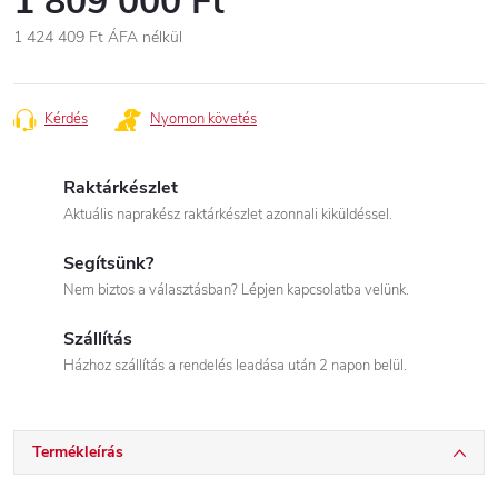
1 809 000 Ft
1 424 409 Ft
ÁFA nélkül
Egységár:
Kérdés
Nyomon követés
Raktárkészlet
Aktuális naprakész raktárkészlet azonnali kiküldéssel.
Segítsünk?
Nem biztos a választásban? Lépjen kapcsolatba velünk.
Szállítás
Házhoz szállítás a rendelés leadása után 2 napon belül.
Termékleírás