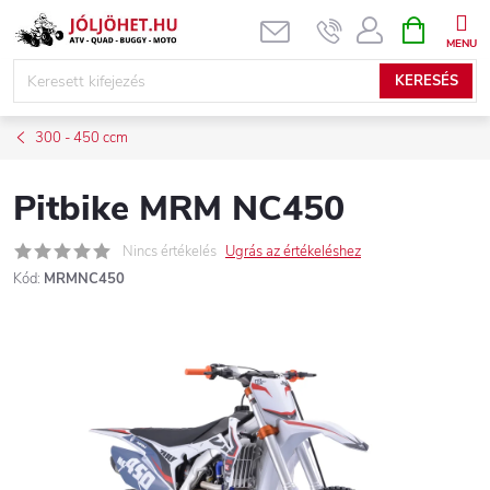
Ugrás
KOSÁR
a
fő
KERESÉS
tartalomhoz
300 - 450 ccm
Pitbike MRM NC450
Nincs értékelés
Ugrás az értékeléshez
Kód:
MRMNC450