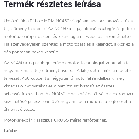
Termék részletes leírása
Üdvözöljük a Pitbike MRM NC450 világában, ahol az innováció és a
teljesítmény találkozik! Az NC450 a legújabb csúcskategóriás pitbike
motor az európai piacon, és kizárólag a mi weboldalunkon érhető el.
Ha szenvedélyesen szereted a motorozást és a kalandot, akkor ez a
gép pontosan neked készült.
Az NC450 a legújabb generációs motor technológiát vonultatja fel,
hogy maximális teljesítményt nyújtsa. A kifejezetten erre a modellre
tervezett 450 köbcentis, négyütemű motorral rendelkezik, mely
kimagasló nyomatékot és dinamizmust biztosít az összes
sebességfokozatban. Az NC450 felhasználóbarát váltója és könnyed
kezelhetősége teszi lehetővé, hogy minden motoros a legteljesebb
élményt élvezze.
Motorkerékpár klasszikus CROSS méret felnőtteknek.
Leírás: