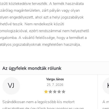
özúti közlekedésre tervezték. A termék használata
izárólag magánterületen, zárt pályán vagy olyan
elyen engedélyezett, ahol azt a helyi jogszabályok
ehetővé teszik. Nem rendelkezik közúti
omologizációval, ezért rendszámmal nem helyezhető
orgalomba. A vásárló felelőssége, hogy a terméket a
atályos jogszabályoknak megfelelően használja.
Varga János
VJ
25. 7. 2026
Szándékosan nem a legolcsóbb kis motort
A m
választottam de úgy tűnik hogy pontosan ugyan
sem