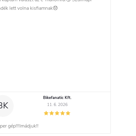
ndék lett volna kisfiamnak😞
Bikefanatic Kft.
BK
11. 6. 2026
per gép!!!Imádjuk!!