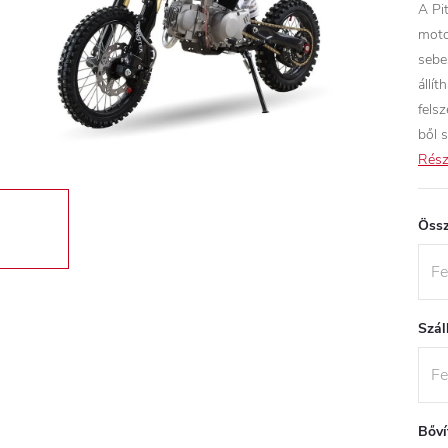
A Pi
moto
sebes
állí
fels
ből 
Rész
Össz
Szál
Bőví