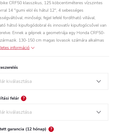
tbike CRF50 klasszikus, 125 köbcentiméteres vízszintes
rral 14 "gumi elöl és hátul 12", 4 sebességes
ségváltóval, minőségi, fejjel lefelé fordítható villával,
tható hátsó kipufogódobral és innovatív kipufogócsővel van
zerelve. Ennek a gépnek a geometriája egy Honda CRF50-
származik. 130-150 cm magas lovasok számára alkalmas
letes információ
eszerelés
lítási felár
?
tett garancia (12 hónap)
?