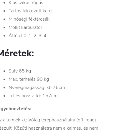
Klasszikus rúgás
Tartós lakkozott keret
Minőségi féktárcsák
Molkt karburátor
Áttétel 0-1-2-3-4
Méretek:
Súly 65 kg
Max. terhelés 90 kg
Nyeregmagasság: kb.76cm
Teljes hossz: kb 157cm
igyelmeztetés:
z a termék kizárólag terephasználatra (off-road)
észült. Közúti használatra nem alkalmas, és nem