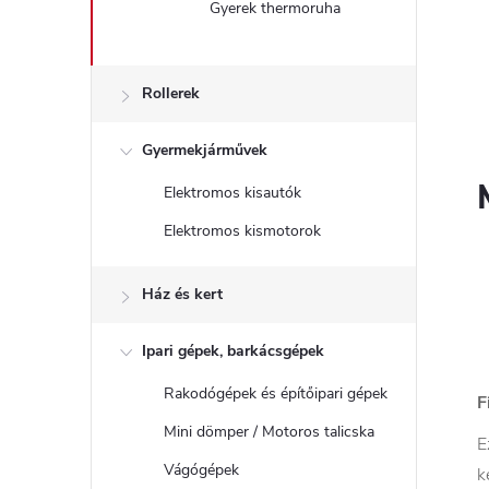
Gyerek thermoruha
Rollerek
Gyermekjárművek
Elektromos kisautók
Elektromos kismotorok
Ház és kert
Ipari gépek, barkácsgépek
Rakodógépek és építőipari gépek
F
Mini dömper / Motoros talicska
E
Vágógépek
k