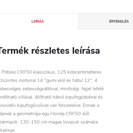
LEÍRÁS
ÉRTÉKELÉS
Termék részletes leírása
 Pitbike CRF50 klasszikus, 125 köbcentiméteres
ízszintes motorral 14 "gumi elöl és hátul 12", 4
ebességes sebességváltóval, minőségi, fejjel lefelé
ordítható villával, állítható hátsó kipufogódobral és
nnovatív kipufogócsővel van felszerelve. Ennek a
épnek a geometriája egy Honda CRF50-ből
zármazik. 130-150 cm magas lovasok számára
lkalmas