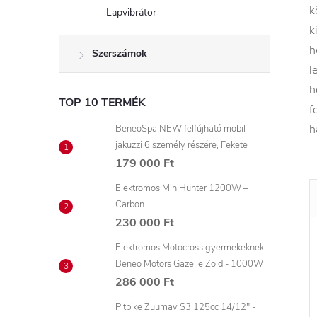
k
Lapvibrátor
k
h
Szerszámok
l
h
TOP 10 TERMÉK
f
h
BeneoSpa NEW felfújható mobil
jakuzzi 6 személy részére, Fekete
179 000 Ft
Elektromos MiniHunter 1200W –
Carbon
230 000 Ft
Elektromos Motocross gyermekeknek
Beneo Motors Gazelle Zöld - 1000W
286 000 Ft
Pitbike Zuumav S3 125cc 14/12" -