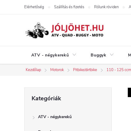
Ugrás
Elérhetőség
Szállítás és fizetés
Rólunk röviden
A
a
fő
tartalomhoz
ATV - négykerekű
Buggyk
M
Kezdőlap
Motorok
Pitbike/dirtbike
110 - 125 cc
O
Kategóriák
Kategóriák
átugrása
l
ATV - négykerekű
d