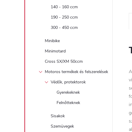
140 - 160 ccm
190 - 250 ccm
300 - 450 ccm
Minibike
Minimotard
Cross SX/XM 50ccm
A
Motoros termékek és felszerelések
v
Védők, protektorok
s
Gyerekeknek
f
Felnőtteknek
i
g
Sisakok
s
Szemüvegek
a