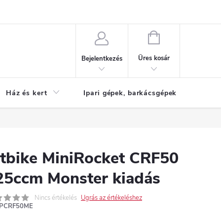
Reklamáció
KOSÁR
Üres kosár
Bejelentkezés
Ház és kert
Ipari gépek, barkácsgépek
S
itbike MiniRocket CRF50
25ccm Monster kiadás
Nincs értékelés
Ugrás az értékeléshez
PCRF50ME