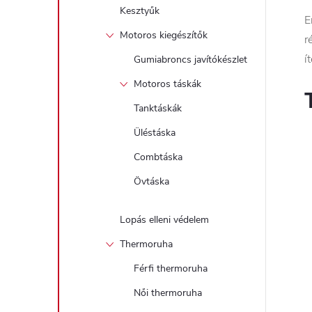
Kesztyűk
E
Motoros kiegészítők
r
í
Gumiabroncs javítókészlet
Motoros táskák
Tanktáskák
Üléstáska
Combtáska
Övtáska
Lopás elleni védelem
Thermoruha
Férfi thermoruha
Női thermoruha