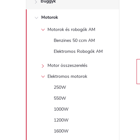
Buggyk
a
Motorok
l
Motorok és robogók AM
s
Benzines 50 ccm AM
ó
Elektromos Robogók AM
p
Motor összeszerelés
Elektromos motorok
a
250W
n
550W
1000W
e
1200W
l
1600W