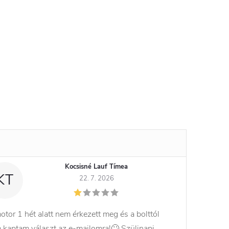
Kocsisné Lauf Tímea
KT
22. 7. 2026
otor 1 hét alatt nem érkezett meg és a bolttól
 kaptam választ az e-mailomra!🙄 Szülinapi