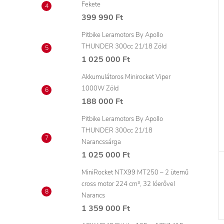
Fekete
399 990 Ft
Pitbike Leramotors By Apollo
THUNDER 300cc 21/18 Zöld
1 025 000 Ft
Akkumulátoros Minirocket Viper
1000W Zöld
188 000 Ft
Pitbike Leramotors By Apollo
THUNDER 300cc 21/18
Narancssárga
1 025 000 Ft
MiniRocket NTX99 MT250 – 2 ütemű
cross motor 224 cm³, 32 lóerővel
Narancs
1 359 000 Ft