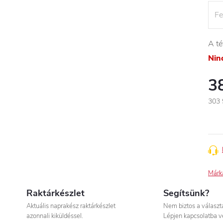
A té
Nin
3
303 
Egys
Márk
Raktárkészlet
Segítsünk?
Aktuális naprakész raktárkészlet
Nem biztos a válasz
azonnali kiküldéssel.
Lépjen kapcsolatba v