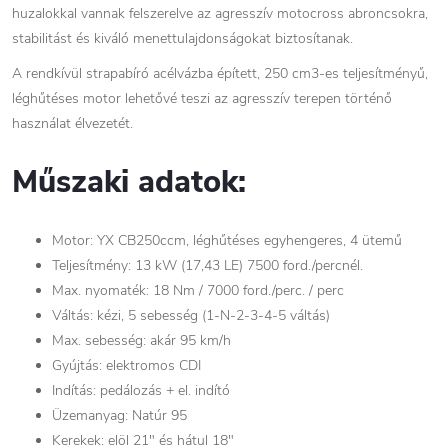
huzalokkal vannak felszerelve az agresszív motocross abroncsokra,
stabilitást és kiváló menettulajdonságokat biztosítanak.
A rendkívül strapabíró acélvázba épített, 250 cm3-es teljesítményű,
léghűtéses motor lehetővé teszi az agresszív terepen történő
használat élvezetét.
Műszaki adatok:
Motor: YX CB250ccm, léghűtéses egyhengeres, 4 ütemű
Teljesítmény: 13 kW (17,43 LE) 7500 ford./percnél.
Max. nyomaték: 18 Nm / 7000 ford./perc. / perc
Váltás: kézi, 5 sebesség (1-N-2-3-4-5 váltás)
Max. sebesség: akár 95 km/h
Gyújtás: elektromos CDI
Indítás: pedálozás + el. indító
Üzemanyag: Natúr 95
Kerekek: elöl 21" és hátul 18"