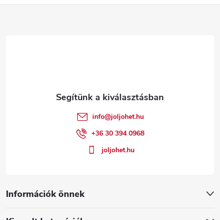
L
á
b
l
é
info
@
joljohet.hu
c
+36 30 394 0968
joljohet.hu
Információk önnek