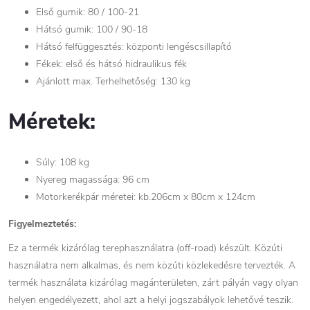
Első gumik: 80 / 100-21
Hátsó gumik: 100 / 90-18
Hátsó felfüggesztés: központi lengéscsillapító
Fékek: első és hátsó hidraulikus fék
Ajánlott max. Terhelhetőség: 130 kg
Méretek:
Súly: 108 kg
Nyereg magassága: 96 cm
Motorkerékpár méretei: kb.206cm x 80cm x 124cm
Figyelmeztetés:
Ez a termék kizárólag terephasználatra (off-road) készült. Közúti
használatra nem alkalmas, és nem közúti közlekedésre tervezték. A
termék használata kizárólag magánterületen, zárt pályán vagy olyan
helyen engedélyezett, ahol azt a helyi jogszabályok lehetővé teszik.