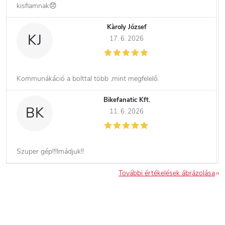
kisfiamnak😞
Kàroly József
KJ
17. 6. 2026
Kommunákáció a bolttal több ,mint megfelelő.
Bikefanatic Kft.
BK
11. 6. 2026
Szuper gép!!!Imádjuk!!
További értékelések ábrázolása