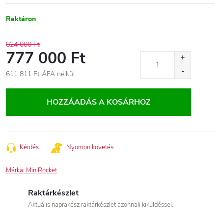
Raktáron
824 000 Ft
777 000 Ft
611 811 Ft
ÁFA nélkül
Egységár:
HOZZÁADÁS A KOSÁRHOZ
Kérdés
Nyomon követés
Márka:
MiniRocket
Raktárkészlet
Aktuális naprakész raktárkészlet azonnali kiküldéssel.