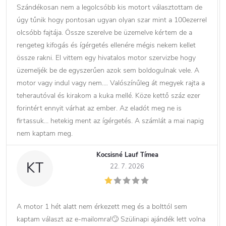
Szándékosan nem a legolcsóbb kis motort választottam de
úgy tűnik hogy pontosan ugyan olyan szar mint a 100ezerrel
olcsóbb fajtája. Össze szerelve be üzemelve kértem de a
rengeteg kifogás és ígérgetés ellenére mégis nekem kellet
össze rakni. El vittem egy hivatalos motor szervizbe hogy
üzemeljék be de egyszerűen azok sem boldogulnak vele. A
motor vagy indul vagy nem…. Valószínűleg át megyek rajta a
teherautóval és kirakom a kuka mellé. Köze kettő száz ezer
forintért ennyit várhat az ember. Az eladót meg ne is
firtassuk… hetekig ment az ígérgetés. A számlát a mai napig
nem kaptam meg.
Kocsisné Lauf Tímea
KT
22. 7. 2026
A motor 1 hét alatt nem érkezett meg és a bolttól sem
kaptam választ az e-mailomra!🙄 Szülinapi ajándék lett volna