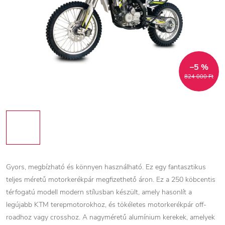
–5 %
824 000 Ft
Gyors, megbízható és könnyen használható. Ez egy fantasztikus
teljes méretű motorkerékpár megfizethető áron.
Ez a 250 köbcentis
térfogatú modell modern stílusban készült, amely hasonlít a
legújabb KTM terepmotorokhoz, és tökéletes motorkerékpár off-
roadhoz vagy crosshoz.
A nagyméretű alumínium kerekek, amelyek