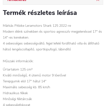
Termék részletes leírása
Márkás Pitbike Leramotors Shark 125 2022-re
Modern élénk színekben és sportos-agresszív megjelenéssel 17" és
14"-es kerekeken.
4 sebességes sebességváltó, fejjel lefelé fordítható villa és állítható
hátsó lengéscsillapító, sportkipufogó, lábindító
Műszaki információk:
Űrtartalom 125 cm³
Kiváló minőségű, 4 ütemű motor 9 lóerővel
Terepgumik elöl 17" hátul 14"
Maximális sebesség kb. 85 km/h
Hidraulikus fékek
Minőségi féktárcsák
4 sebességfokozat