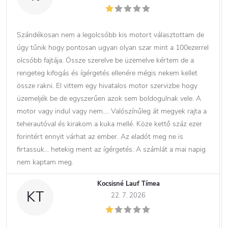
Szándékosan nem a legolcsóbb kis motort választottam de
úgy tűnik hogy pontosan ugyan olyan szar mint a 100ezerrel
olcsóbb fajtája. Össze szerelve be üzemelve kértem de a
rengeteg kifogás és ígérgetés ellenére mégis nekem kellet
össze rakni. El vittem egy hivatalos motor szervizbe hogy
üzemeljék be de egyszerűen azok sem boldogulnak vele. A
motor vagy indul vagy nem…. Valószínűleg át megyek rajta a
teherautóval és kirakom a kuka mellé. Köze kettő száz ezer
forintért ennyit várhat az ember. Az eladót meg ne is
firtassuk… hetekig ment az ígérgetés. A számlát a mai napig
nem kaptam meg.
Kocsisné Lauf Tímea
KT
22. 7. 2026