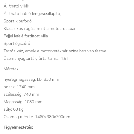
Állítható villák
Állítható hátsó lengéscsillapító,
Sport kipufogó
Klasszikus rúgás, mint a motocrossban
Fejjel lefelé fordított villa
Sportlégszűrő
Tartós váz, amely a motorkerékpár színeiben van festve
Üzemanyagtartály űrtartalma: 4,5 l
Méretek:
nyeregmagasság: kb. 830 mm
hossz: 1740 mm
szélesség: 740 mm
Magasság: 1080 mm
súly: 63 kg
Csomag mérete: 1460x380x700mm
Figyelmeztetés: