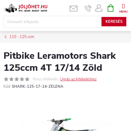
Ugrás
KOSÁR
a
fő
KERESÉS
tartalomhoz
110 - 125 ccm
Pitbike Leramotors Shark
125ccm 4T 17/14 Zöld
Nincs értékelés
Ugrás az értékeléshez
Kód:
SHARK-125-17-14-ZELENA