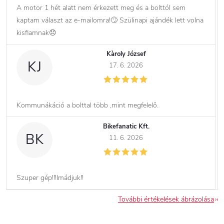
A motor 1 hét alatt nem érkezett meg és a bolttól sem
kaptam választ az e-mailomra!🙄 Szülinapi ajándék lett volna
kisfiamnak😞
Kàroly József
KJ
17. 6. 2026
Kommunákáció a bolttal több ,mint megfelelő.
Bikefanatic Kft.
BK
11. 6. 2026
Szuper gép!!!Imádjuk!!
További értékelések ábrázolása