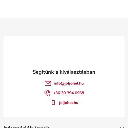
L
á
b
l
é
info
@
joljohet.hu
c
+36 30 394 0968
joljohet.hu