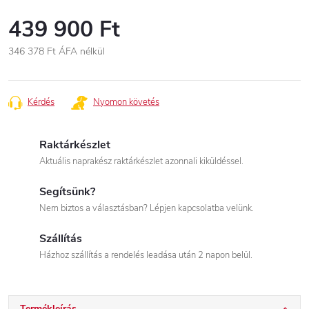
439 900 Ft
346 378 Ft
ÁFA nélkül
Egységár:
Kérdés
Nyomon követés
Raktárkészlet
Aktuális naprakész raktárkészlet azonnali kiküldéssel.
Segítsünk?
Nem biztos a választásban? Lépjen kapcsolatba velünk.
Szállítás
Házhoz szállítás a rendelés leadása után 2 napon belül.
Termékleírás