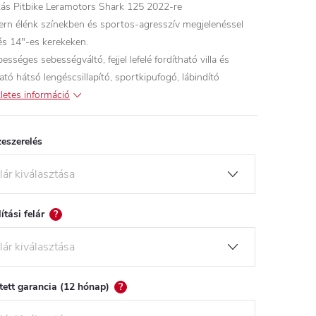
ás Pitbike Leramotors Shark 125 2022-re
rn élénk színekben és sportos-agresszív megjelenéssel
és 14"-es kerekeken.
ességes sebességváltó, fejjel lefelé fordítható villa és
ható hátsó lengéscsillapító, sportkipufogó, lábindító
letes információ
eszerelés
lítási felár
?
tett garancia (12 hónap)
?