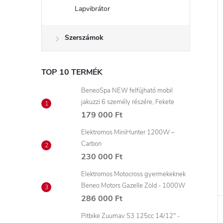
Lapvibrátor
Szerszámok
TOP 10 TERMÉK
BeneoSpa NEW felfújható mobil
jakuzzi 6 személy részére, Fekete
179 000 Ft
Elektromos MiniHunter 1200W –
Carbon
230 000 Ft
Elektromos Motocross gyermekeknek
Beneo Motors Gazelle Zöld - 1000W
286 000 Ft
Pitbike Zuumav S3 125cc 14/12" -