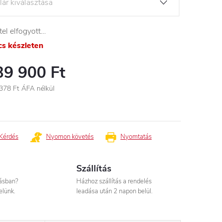
tel elfogyott…
cs készleten
39 900 Ft
378 Ft
ÁFA nélkül
égár:
Kérdés
Nyomon követés
Nyomtatás
Szállítás
tásban?
Házhoz szállítás a rendelés
elünk.
leadása után 2 napon belül.