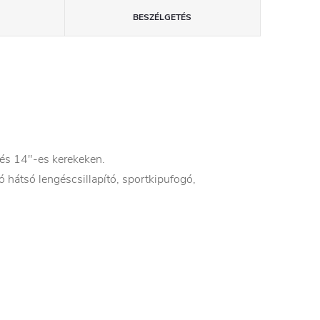
BESZÉLGETÉS
és 14"-es kerekeken.
ató hátsó lengéscsillapító, sportkipufogó,