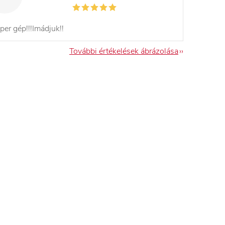
per gép!!!Imádjuk!!
További értékelések ábrázolása