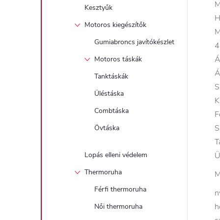
M
Kesztyűk
H
Motoros kiegészítők
M
Gumiabroncs javítókészlet
4
Á
Motoros táskák
Á
Tanktáskák
S
Üléstáska
K
Combtáska
F
S
Övtáska
T
Lopás elleni védelem
Ü
Thermoruha
M
Férfi thermoruha
n
h
Női thermoruha