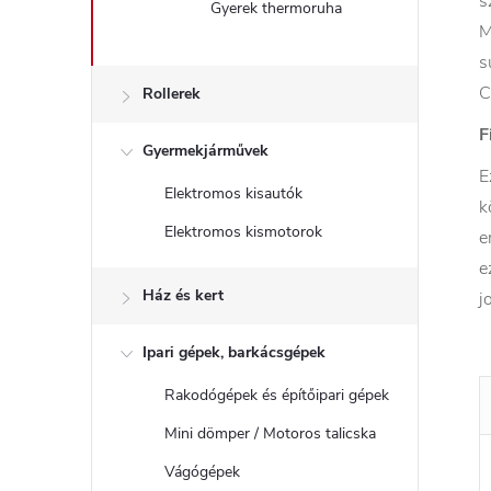
s
Gyerek thermoruha
M
s
C
Rollerek
F
Gyermekjárművek
E
Elektromos kisautók
k
Elektromos kismotorok
e
e
Ház és kert
j
Ipari gépek, barkácsgépek
Rakodógépek és építőipari gépek
Mini dömper / Motoros talicska
Vágógépek