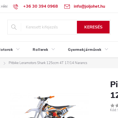
+36 30 394 0968
info@joljohet.hu
 vásárlás lépései
Üzleti feltételek (ÁSZF)
Adatkezelési tájékoztató
KERESÉS
otorok
Rollerek
Gyermekjárművek
m
Pitbike Leramotors Shark 125ccm 4T 17/14 Narancs
P
1
Kód: