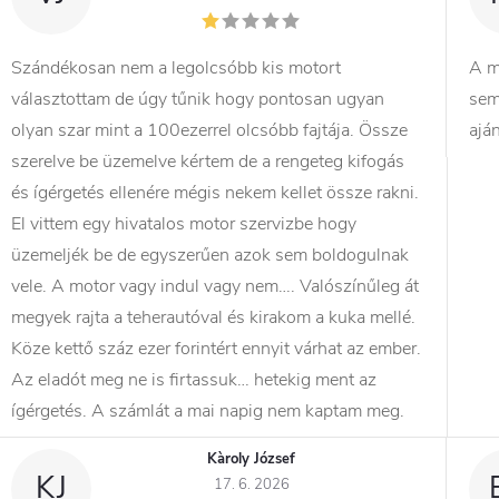
Szándékosan nem a legolcsóbb kis motort
A m
választottam de úgy tűnik hogy pontosan ugyan
sem
olyan szar mint a 100ezerrel olcsóbb fajtája. Össze
ajá
szerelve be üzemelve kértem de a rengeteg kifogás
és ígérgetés ellenére mégis nekem kellet össze rakni.
El vittem egy hivatalos motor szervizbe hogy
üzemeljék be de egyszerűen azok sem boldogulnak
vele. A motor vagy indul vagy nem…. Valószínűleg át
megyek rajta a teherautóval és kirakom a kuka mellé.
Köze kettő száz ezer forintért ennyit várhat az ember.
Az eladót meg ne is firtassuk… hetekig ment az
ígérgetés. A számlát a mai napig nem kaptam meg.
Kàroly József
KJ
17. 6. 2026