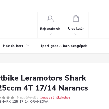
Reklamáció
KOSÁR
Üres kosár
Bejelentkezés
Ház és kert
Ipari gépek, barkácsgépek
S
itbike Leramotors Shark
25ccm 4T 17/14 Narancs
Nincs értékelés
Ugrás az értékeléshez
SHARK-125-17-14-ORANZOVA