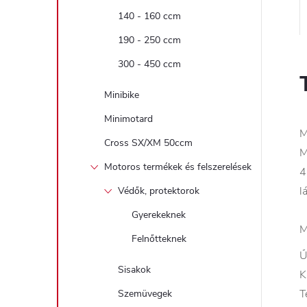
140 - 160 ccm
190 - 250 ccm
300 - 450 ccm
Minibike
Minimotard
M
Cross SX/XM 50ccm
M
Motoros termékek és felszerelések
4
l
Védők, protektorok
Gyerekeknek
M
Felnőtteknek
Ű
Sisakok
K
T
Szemüvegek