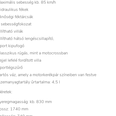
aximális sebesség kb. 85 km/h
idraulikus fékek
inőségi féktárcsák
 sebességfokozat
llítható villák
llítható hátsó lengéscsillapító,
port kipufogó
lasszikus rúgás, mint a motocrossban
ejjel lefelé fordított villa
portlégszűrő
artós váz, amely a motorkerékpár színeiben van festve
zemanyagtartály űrtartalma: 4,5 l
éretek:
yeregmagasság: kb. 830 mm
ossz: 1740 mm