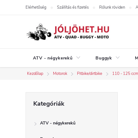
Ugrás
Elérhetőség
Szállítás és fizetés
Rólunk röviden
A
a
fő
tartalomhoz
ATV - négykerekű
Buggyk
M
Kezdőlap
Motorok
Pitbike/dirtbike
110 - 125 cc
O
Kategóriák
Kategóriák
átugrása
l
ATV - négykerekű
d