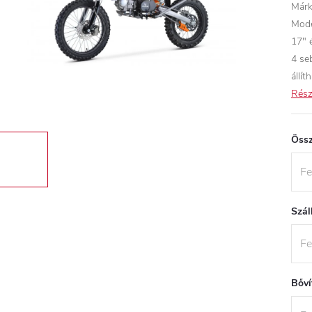
Márk
Mode
17" 
4 seb
állít
Rész
Össz
Szál
Bőví