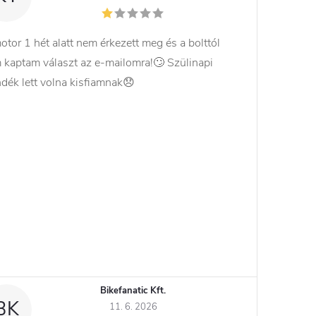
otor 1 hét alatt nem érkezett meg és a bolttól
 kaptam választ az e-mailomra!🙄 Szülinapi
ndék lett volna kisfiamnak😞
Bikefanatic Kft.
BK
11. 6. 2026