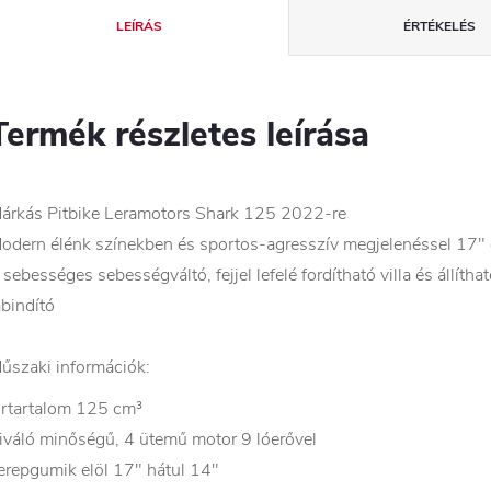
LEÍRÁS
ÉRTÉKELÉS
Termék részletes leírása
árkás Pitbike Leramotors Shark 125 2022-re
odern élénk színekben és sportos-agresszív megjelenéssel 17" 
 sebességes sebességváltó, fejjel lefelé fordítható villa és állíth
ábindító
űszaki információk:
rtartalom 125 cm³
iváló minőségű, 4 ütemű motor 9 lóerővel
erepgumik elöl 17" hátul 14"