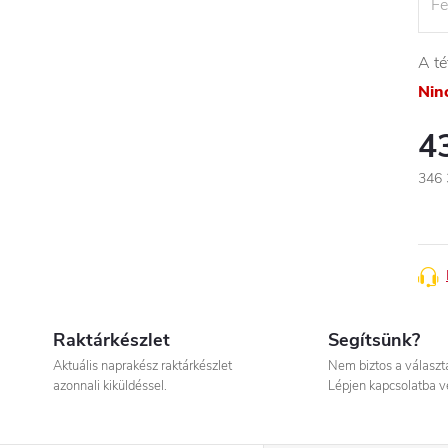
A té
Nin
4
346 
Egys
Raktárkészlet
Segítsünk?
Aktuális naprakész raktárkészlet
Nem biztos a válasz
azonnali kiküldéssel.
Lépjen kapcsolatba v