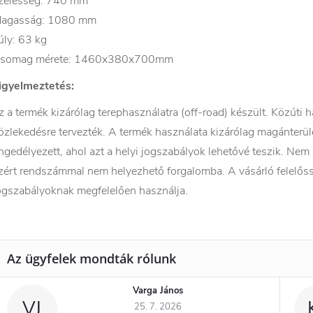
zélesség: 740 mm
agasság: 1080 mm
úly: 63 kg
somag mérete: 1460x380x700mm
igyelmeztetés:
z a termék kizárólag terephasználatra (off-road) készült. Közúti
özlekedésre tervezték. A termék használata kizárólag magánterül
ngedélyezett, ahol azt a helyi jogszabályok lehetővé teszik. Nem
zért rendszámmal nem helyezhető forgalomba. A vásárló felelőss
ogszabályoknak megfelelően használja.
Varga János
VJ
25. 7. 2026