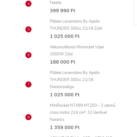
Fekete
399 990 Ft
Pitbike Leramotors By Apollo
THUNDER 300cc 21/18 Zöld
1 025 000 Ft
Akkumulátoros Minirocket Viper
1000W Zöld
188 000 Ft
Pitbike Leramotors By Apollo
THUNDER 300cc 21/18
Narancssárga
1 025 000 Ft
MiniRocket NTX99 MT250 – 2 ütemű
cross motor 224 cm³, 32 lóerővel
Narancs
1 359 000 Ft