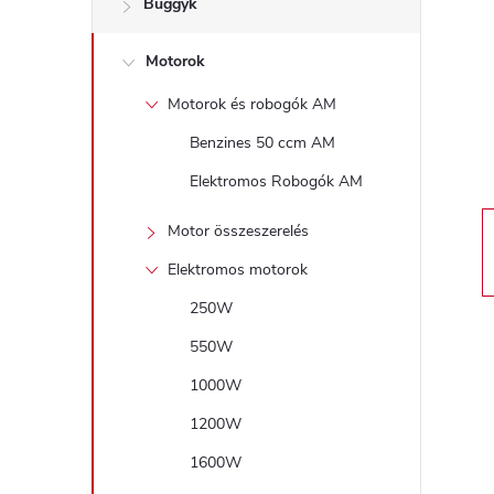
Buggyk
a
Motorok
l
Motorok és robogók AM
s
Benzines 50 ccm AM
ó
Elektromos Robogók AM
p
Motor összeszerelés
Elektromos motorok
a
250W
n
550W
1000W
e
1200W
l
1600W