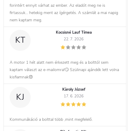
forintért ennyit várhat az ember. Az eladót meg ne is
firtassuk… hetekig ment az ígérgetés. A számlát a mai napig
nem kaptam meg.
Kocsisné Lauf Tímea
KT
22. 7. 2026
A motor 1 hét alatt nem érkezett meg és a bolttól sem
kaptam választ az e-mailomra!🙄 Szülinapi ajándék lett volna
kisfiamnak😞
Kàroly József
KJ
17. 6. 2026
Kommunákáció a bolttal több ,mint megfelelő.