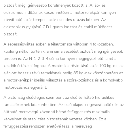
biztosít még igényesebb körülmények között is. A láb- és
elektromos indításnak köszönhetően a motorkerékpár könnyen
irányítható, akár terepen, akár csendes utazás közben. Az
elektronikus gyújtású C.D.I. gyors indítást és stabil működést
biztosít.
A sebességváltás ebben a félautomata váltóban 4 fokozatban,
kuplung nélkül történik, ami sima vezetést biztosít még igényesebb
terepen is. Az N-1-2-3-4 séma könnyen megjegyezhető, amit a
kezdők értékelni fognak. A maximális rövid távú, akár 100 kg-os, az
ajánlott hosszú távú terhelésnek pedig 85 kg-nak köszönhetően ez
a motorkerékpár ideális választás a szórakozáshoz és a komolyabb
motorozáshoz egyaránt.
A biztonság elsődleges szempont az első és hátsó hidraulikus
tárcsafékeknek köszönhetően. Az első olajos lengéscsillapítók és az
állítható merevségű központi hátsó felfüggesztés maximális
kényelmet és stabilitást biztosítanak vezetés közben. Ez a
felfüggesztési rendszer lehetővé teszi a merevség