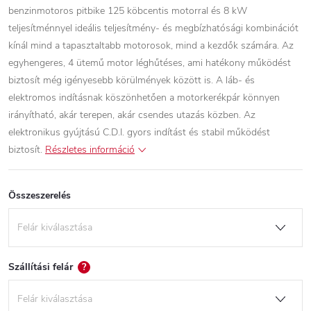
benzinmotoros pitbike 125 köbcentis motorral és 8 kW
teljesítménnyel ideális teljesítmény- és megbízhatósági kombinációt
kínál mind a tapasztaltabb motorosok, mind a kezdők számára. Az
egyhengeres, 4 ütemű motor léghűtéses, ami hatékony működést
biztosít még igényesebb körülmények között is. A láb- és
elektromos indításnak köszönhetően a motorkerékpár könnyen
irányítható, akár terepen, akár csendes utazás közben. Az
elektronikus gyújtású C.D.I. gyors indítást és stabil működést
biztosít.
Részletes információ
Összeszerelés
Szállítási felár
?