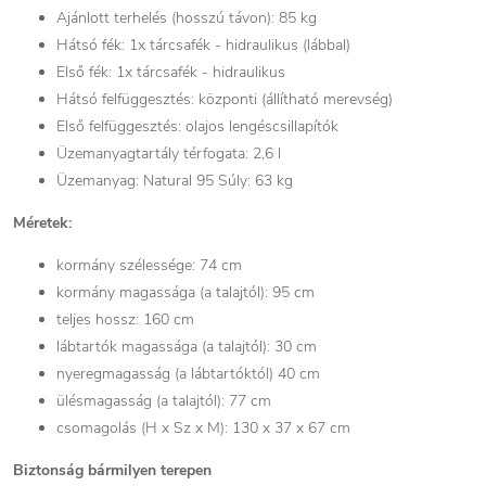
Ajánlott terhelés (hosszú távon): 85 kg
Hátsó fék: 1x tárcsafék - hidraulikus (lábbal)
Első fék: 1x tárcsafék - hidraulikus
Hátsó felfüggesztés: központi (állítható merevség)
Első felfüggesztés: olajos lengéscsillapítók
Üzemanyagtartály térfogata: 2,6 l
Üzemanyag: Natural 95 Súly: 63 kg
Méretek:
kormány szélessége: 74 cm
kormány magassága (a talajtól): 95 cm
teljes hossz: 160 cm
lábtartók magassága (a talajtól): 30 cm
nyeregmagasság (a lábtartóktól) 40 cm
ülésmagasság (a talajtól): 77 cm
csomagolás (H x Sz x M): 130 x 37 x 67 cm
Biztonság bármilyen terepen