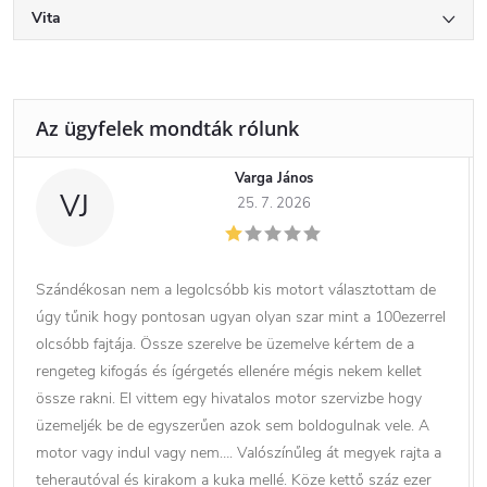
Vita
Varga János
VJ
25. 7. 2026
Szándékosan nem a legolcsóbb kis motort választottam de
úgy tűnik hogy pontosan ugyan olyan szar mint a 100ezerrel
olcsóbb fajtája. Össze szerelve be üzemelve kértem de a
rengeteg kifogás és ígérgetés ellenére mégis nekem kellet
össze rakni. El vittem egy hivatalos motor szervizbe hogy
üzemeljék be de egyszerűen azok sem boldogulnak vele. A
motor vagy indul vagy nem…. Valószínűleg át megyek rajta a
teherautóval és kirakom a kuka mellé. Köze kettő száz ezer