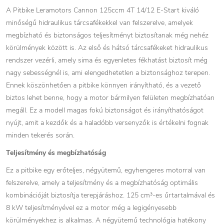
A Pitbike Leramotors Cannon 125ccm 4T 14/12 E-Start kiváló
minőségű hidraulikus tárcsafékekkel van felszerelve, amelyek
megbízható és biztonságos teljesítményt biztosítanak még nehéz
körülmények között is. Az első és hátsó tárcsafékeket hidraulikus
rendszer vezérli, amely sima és egyenletes fékhatást biztosít még
nagy sebességnél is, ami elengedhetetlen a biztonsághoz terepen.
Ennek köszönhetően a pitbike könnyen irányítható, és a vezető
biztos lehet benne, hogy a motor bármilyen felületen megbízhatóan
megáll. Ez a modell magas fokú biztonságot és irányíthatóságot
nyújt, amit a kezdők és a haladóbb versenyzők is értékelni fognak
minden tekerés során.
Teljesítmény és megbízhatóság
Ez a pitbike egy erőteljes, négyütemű, egyhengeres motorral van
felszerelve, amely a teljesítmény és a megbízhatóság optimális
kombinációját biztosítja terepjáráshoz. 125 cm³-es űrtartalmával és
8 kW teljesítményével ez a motor még a legigényesebb
körülményekhez is alkalmas. A négyütemű technológia hatékony