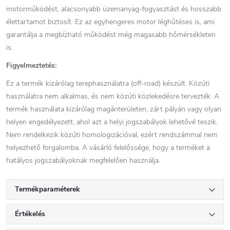
motorműködést, alacsonyabb üzemanyag-fogyasztást és hosszabb
élettartamot biztosít. Ez az egyhengeres motor léghűtéses is, ami
garantálja a megbízható működést még magasabb hőmérsékleten
is.
Figyelmeztetés:
Ez a termék kizárólag terephasználatra (off-road) készült. Közúti
használatra nem alkalmas, és nem közúti közlekedésre tervezték. A
termék használata kizárólag magánterületen, zárt pályán vagy olyan
helyen engedélyezett, ahol azt a helyi jogszabályok lehetővé teszik.
Nem rendelkezik közúti homologizációval, ezért rendszámmal nem
helyezhető forgalomba. A vásárló felelőssége, hogy a terméket a
hatályos jogszabályoknak megfelelően használja.
Termékparaméterek
Értékelés