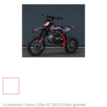
A Leramotors Cannon 125cc 4T 14/12 E-Start gyermek