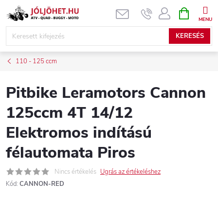
Ugrás
KOSÁR
a
fő
KERESÉS
tartalomhoz
110 - 125 ccm
Pitbike Leramotors Cannon
125ccm 4T 14/12
Elektromos indítású
félautomata Piros
Nincs értékelés
Ugrás az értékeléshez
Kód:
CANNON-RED