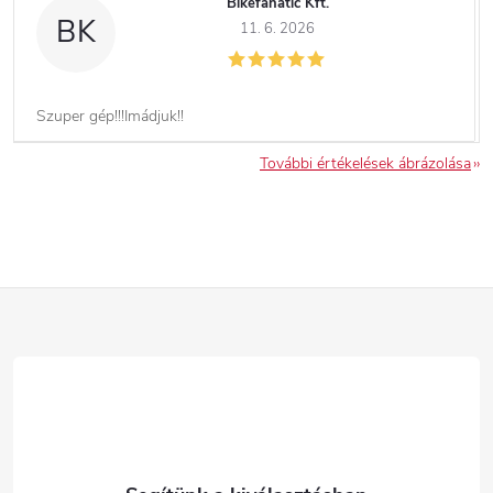
Bikefanatic Kft.
BK
11. 6. 2026
Szuper gép!!!Imádjuk!!
További értékelések ábrázolása
L
á
b
l