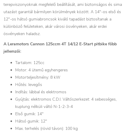
terepviszonyoknak megfelelő beállítását, ami biztonságos és sima
utazást garantál bármilyen körülmények között. A 14"-os első és
12"-os hátsó gumiabroncsok kiváló tapadást biztosítanak a
különböző felületeken, akár városi ösvényeken, akár erdei
ösvényeken haladsz.
A Leramotors Cannon 125ccm 4T 14/12 E-Start pitbike főbb
jellemzői:
Tartalom: 125cc
Motor: 4 ütemű egyhengeres
Motorteljesítmény: 8 kW
Hűtés: levegős
Indítás: lábbal és elektromos
Gyújtás: elektromos C.D.I. Váltószerkezet: 4 sebességes,
kuplung nélküli váltó N-1-2-3-4
Első gumik: 14"
Hátsó gumik: 12"
Max. terhelés (rövid távon): 100 kg