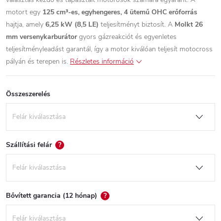
motort egy
125 cm³-es, egyhengeres, 4 ütemű OHC erőforrás
hajtja, amely
6,25 kW (8,5 LE)
teljesítményt biztosít. A
Molkt 26
mm versenykarburátor
gyors gázreakciót és egyenletes
teljesítményleadást garantál, így a motor kiválóan teljesít motocross
pályán és terepen is.
Részletes információ
Összeszerelés
Szállítási felár
?
Bővített garancia (12 hónap)
?