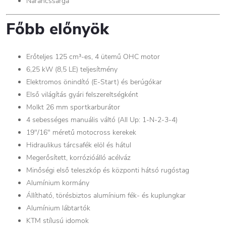
Narancssárga
Főbb előnyök
Erőteljes 125 cm³-es, 4 ütemű OHC motor
6,25 kW (8,5 LE) teljesítmény
Elektromos önindító (E-Start) és berúgókar
Első világítás gyári felszereltségként
Molkt 26 mm sportkarburátor
4 sebességes manuális váltó (All Up: 1-N-2-3-4)
19"/16" méretű motocross kerekek
Hidraulikus tárcsafék elöl és hátul
Megerősített, korrózióálló acélváz
Minőségi első teleszkóp és központi hátsó rugóstag
Alumínium kormány
Állítható, törésbiztos alumínium fék- és kuplungkar
Alumínium lábtartók
KTM stílusú idomok