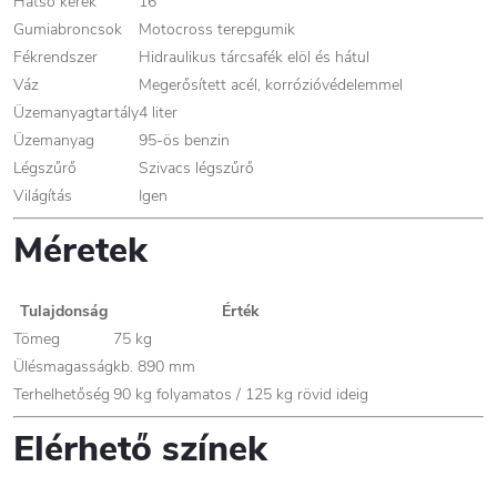
Hátsó kerék
16"
Gumiabroncsok
Motocross terepgumik
Fékrendszer
Hidraulikus tárcsafék elöl és hátul
Váz
Megerősített acél, korrózióvédelemmel
Üzemanyagtartály
4 liter
Üzemanyag
95-ös benzin
Légszűrő
Szivacs légszűrő
Világítás
Igen
Méretek
Tulajdonság
Érték
Tömeg
75 kg
Ülésmagasság
kb. 890 mm
Terhelhetőség
90 kg folyamatos / 125 kg rövid ideig
Elérhető színek