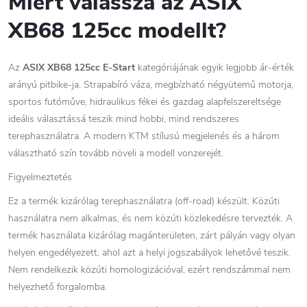
Miért válassza az ASIX
XB68 125cc modellt?
Az
ASIX XB68 125cc E-Start
kategóriájának egyik legjobb ár-érték
arányú pitbike-ja. Strapabíró váza, megbízható négyütemű motorja,
sportos futóműve, hidraulikus fékei és gazdag alapfelszereltsége
ideális választássá teszik mind hobbi, mind rendszeres
terephasználatra. A modern KTM stílusú megjelenés és a három
választható szín tovább növeli a modell vonzerejét.
Figyelmeztetés
Ez a termék kizárólag terephasználatra (off-road) készült. Közúti
használatra nem alkalmas, és nem közúti közlekedésre tervezték. A
termék használata kizárólag magánterületen, zárt pályán vagy olyan
helyen engedélyezett, ahol azt a helyi jogszabályok lehetővé teszik.
Nem rendelkezik közúti homologizációval, ezért rendszámmal nem
helyezhető forgalomba.