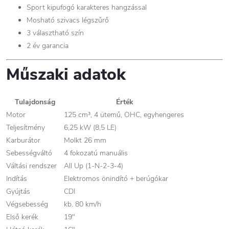
Sport kipufogó karakteres hangzással
Mosható szivacs légszűrő
3 választható szín
2 év garancia
Műszaki adatok
Tulajdonság
Érték
Motor
125 cm³, 4 ütemű, OHC, egyhengeres
Teljesítmény
6,25 kW (8,5 LE)
Karburátor
Molkt 26 mm
Sebességváltó
4 fokozatú manuális
Váltási rendszer
All Up (1-N-2-3-4)
Indítás
Elektromos önindító + berúgókar
Gyújtás
CDI
Végsebesség
kb. 80 km/h
Első kerék
19"