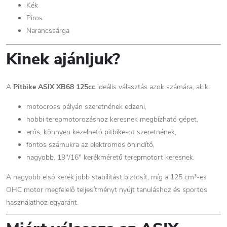
Kék
Piros
Narancssárga
Kinek ajánljuk?
A
Pitbike ASIX XB68 125cc
ideális választás azok számára, akik:
motocross pályán szeretnének edzeni,
hobbi terepmotorozáshoz keresnek megbízható gépet,
erős, könnyen kezelhető pitbike-ot szeretnének,
fontos számukra az elektromos önindító,
nagyobb, 19"/16" kerékméretű terepmotort keresnek.
A nagyobb első kerék jobb stabilitást biztosít, míg a 125 cm³-es
OHC motor megfelelő teljesítményt nyújt tanuláshoz és sportos
használathoz egyaránt.