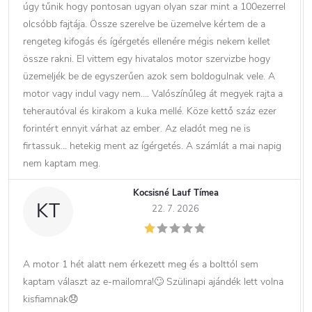
úgy tűnik hogy pontosan ugyan olyan szar mint a 100ezerrel
olcsóbb fajtája. Össze szerelve be üzemelve kértem de a
rengeteg kifogás és ígérgetés ellenére mégis nekem kellet
össze rakni. El vittem egy hivatalos motor szervizbe hogy
üzemeljék be de egyszerűen azok sem boldogulnak vele. A
motor vagy indul vagy nem…. Valószínűleg át megyek rajta a
teherautóval és kirakom a kuka mellé. Köze kettő száz ezer
forintért ennyit várhat az ember. Az eladót meg ne is
firtassuk… hetekig ment az ígérgetés. A számlát a mai napig
nem kaptam meg.
Kocsisné Lauf Tímea
KT
22. 7. 2026
A motor 1 hét alatt nem érkezett meg és a bolttól sem
kaptam választ az e-mailomra!🙄 Szülinapi ajándék lett volna
kisfiamnak😞