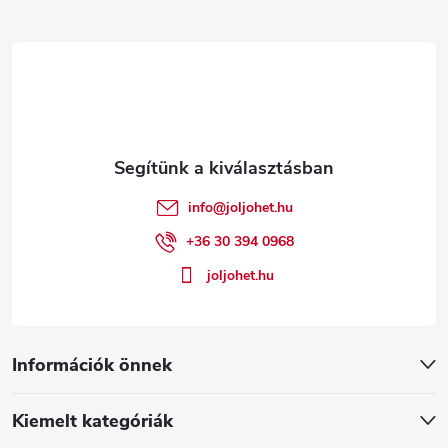
L
á
b
l
é
info
@
joljohet.hu
c
+36 30 394 0968
joljohet.hu
Információk önnek
Kiemelt kategóriák