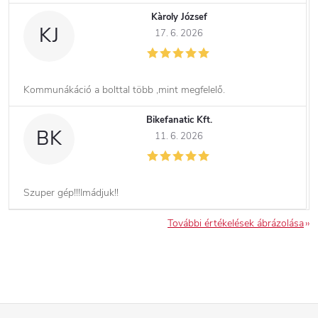
Kàroly József
KJ
17. 6. 2026
Kommunákáció a bolttal több ,mint megfelelő.
Bikefanatic Kft.
BK
11. 6. 2026
Szuper gép!!!Imádjuk!!
További értékelések ábrázolása