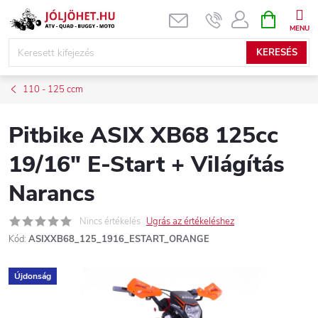
Ugrás
KOSÁR
a
fő
KERESÉS
tartalomhoz
110 - 125 ccm
Pitbike ASIX XB68 125cc
19/16" E-Start + Világítás
Narancs
Nincs értékelés
Ugrás az értékeléshez
Kód:
ASIXXB68_125_1916_ESTART_ORANGE
Újdonság