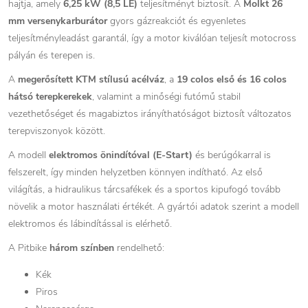
hajtja, amely
6,25 kW (8,5 LE)
teljesítményt biztosít. A
Molkt 26
mm versenykarburátor
gyors gázreakciót és egyenletes
teljesítményleadást garantál, így a motor kiválóan teljesít motocross
pályán és terepen is.
A
megerősített KTM stílusú acélváz
, a
19 colos első és 16 colos
hátsó terepkerekek
, valamint a minőségi futómű stabil
vezethetőséget és magabiztos irányíthatóságot biztosít változatos
terepviszonyok között.
A modell
elektromos önindítóval (E-Start)
és berúgókarral is
felszerelt, így minden helyzetben könnyen indítható. Az első
világítás, a hidraulikus tárcsafékek és a sportos kipufogó tovább
növelik a motor használati értékét. A gyártói adatok szerint a modell
elektromos és lábindítással is elérhető.
A Pitbike
három színben
rendelhető:
Kék
Piros