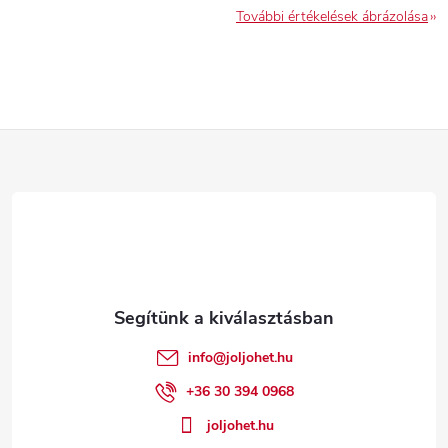
További értékelések ábrázolása
L
á
b
l
é
info
@
joljohet.hu
c
+36 30 394 0968
joljohet.hu