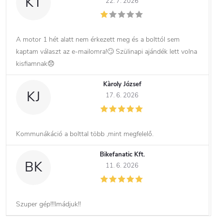
KT
22. 7. 2026
A motor 1 hét alatt nem érkezett meg és a bolttól sem
kaptam választ az e-mailomra!🙄 Szülinapi ajándék lett volna
kisfiamnak😞
Kàroly József
KJ
17. 6. 2026
Kommunákáció a bolttal több ,mint megfelelő.
Bikefanatic Kft.
BK
11. 6. 2026
Szuper gép!!!Imádjuk!!