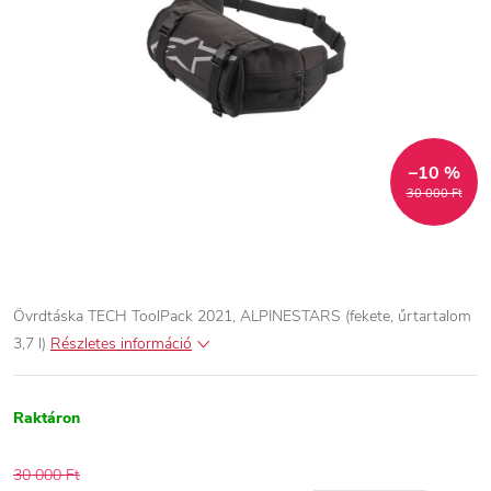
–10 %
30 000 Ft
Övrdtáska TECH ToolPack 2021, ALPINESTARS (fekete, űrtartalom
3,7 l)
Részletes információ
Raktáron
30 000 Ft