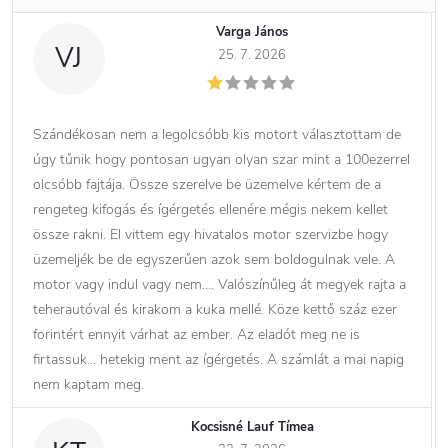
Varga János
VJ
25. 7. 2026
Szándékosan nem a legolcsóbb kis motort választottam de
úgy tűnik hogy pontosan ugyan olyan szar mint a 100ezerrel
olcsóbb fajtája. Össze szerelve be üzemelve kértem de a
rengeteg kifogás és ígérgetés ellenére mégis nekem kellet
össze rakni. El vittem egy hivatalos motor szervizbe hogy
üzemeljék be de egyszerűen azok sem boldogulnak vele. A
motor vagy indul vagy nem…. Valószínűleg át megyek rajta a
teherautóval és kirakom a kuka mellé. Köze kettő száz ezer
forintért ennyit várhat az ember. Az eladót meg ne is
firtassuk… hetekig ment az ígérgetés. A számlát a mai napig
nem kaptam meg.
Kocsisné Lauf Tímea