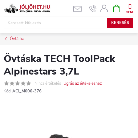
Ugrás
KOSÁR
a
fő
KERESÉS
tartalomhoz
Övtáska
Övtáska TECH ToolPack
Alpinestars 3,7L
Nincs értékelés
Ugrás az értékeléshez
Kód:
ACI_M006-376