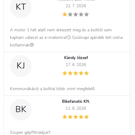
KT
22. 7. 2026
A motor 1 hét alatt nem érkezett meg és a bolttól sem
kaptam választ az e-mailomra!🙄 Szülinapi ajándék lett volna
kisfiamnak😞
Kàroly József
KJ
17. 6. 2026
Kommunákáció a bolttal több ,mint megfelelő.
Bikefanatic Kft.
BK
11. 6. 2026
Szuper gép!!!Imádjuk!!