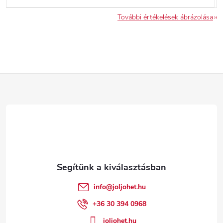
További értékelések ábrázolása
L
á
b
l
é
info
@
joljohet.hu
c
+36 30 394 0968
joljohet.hu