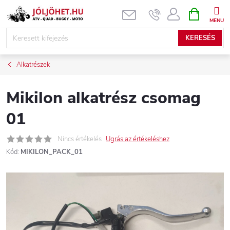
Ugrás
KOSÁR
a
fő
KERESÉS
tartalomhoz
Alkatrészek
Mikilon alkatrész csomag
01
Nincs értékelés
Ugrás az értékeléshez
Kód:
MIKILON_PACK_01