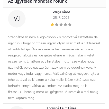
Varga János
VJ
25. 7. 2026
Szándékosan nem a legolcsóbb kis motort választottam de
úgy tűnik hogy pontosan ugyan olyan szar mint a 100ezerrel
olcsóbb fajtája. Össze szerelve be üzemelve kértem de a
rengeteg kifogás és ígérgetés ellenére mégis nekem kellet
össze rakni. El vittem egy hivatalos motor szervizbe hogy
üzemeljék be de egyszerűen azok sem boldogulnak vele. A
motor vagy indul vagy nem…. Valószínűleg át megyek rajta a
teherautóval és kirakom a kuka mellé. Köze kettő száz ezer
forintért ennyit várhat az ember. Az eladót meg ne is
firtassuk… hetekig ment az ígérgetés. A számlát a mai napig
nem kaptam meg.
Kocsisné Lauf Tímea