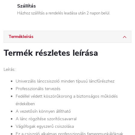
Szállítás
Házhoz szállítás a rendelés leadása után 2 napon belül.
Termékleírás
Termék részletes leírása
Leírás:
Univerzális lánccsiszoló minden típusú láncfűrészhez
Professzionális tervezés
Fedéllel védett köszörűkorong a biztonságos működés
érdekében
A vezetősín könnyen állítható
A lánc rögzítése szorítócsavarral
Vágófogak egyszerű csiszolása
Ez a csiszoló alkalmas professzionális famegmunkálóknak,