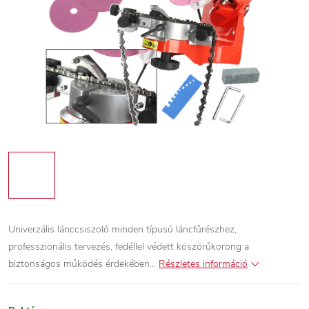
Univerzális lánccsiszoló minden típusú láncfűrészhez,
p
rofesszionális tervezés, f
edéllel védett köszörűkorong a
biztonságos működés érdekében...
Részletes információ