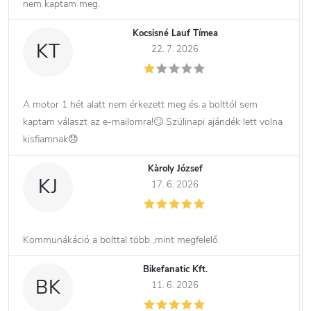
nem kaptam meg.
Kocsisné Lauf Tímea
KT
22. 7. 2026
A motor 1 hét alatt nem érkezett meg és a bolttól sem
kaptam választ az e-mailomra!🙄 Szülinapi ajándék lett volna
kisfiamnak😞
Kàroly József
KJ
17. 6. 2026
Kommunákáció a bolttal több ,mint megfelelő.
Bikefanatic Kft.
BK
11. 6. 2026