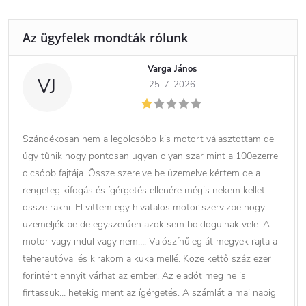
Varga János
VJ
25. 7. 2026
Szándékosan nem a legolcsóbb kis motort választottam de
úgy tűnik hogy pontosan ugyan olyan szar mint a 100ezerrel
olcsóbb fajtája. Össze szerelve be üzemelve kértem de a
rengeteg kifogás és ígérgetés ellenére mégis nekem kellet
össze rakni. El vittem egy hivatalos motor szervizbe hogy
üzemeljék be de egyszerűen azok sem boldogulnak vele. A
motor vagy indul vagy nem…. Valószínűleg át megyek rajta a
teherautóval és kirakom a kuka mellé. Köze kettő száz ezer
forintért ennyit várhat az ember. Az eladót meg ne is
firtassuk… hetekig ment az ígérgetés. A számlát a mai napig