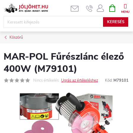
Ugrás
KOSÁR
a
fő
KERESÉS
tartalomhoz
Köszörű
MAR-POL Fűrészlánc élező
400W (M79101)
Nincs értékelés
Ugrás az értékeléshez
Kód:
M79101