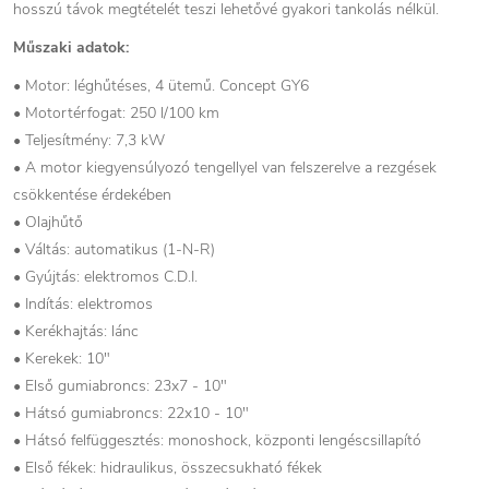
hosszú távok megtételét teszi lehetővé gyakori tankolás nélkül.
Műszaki adatok:
• Motor: léghűtéses, 4 ütemű. Concept GY6
• Motortérfogat: 250 l/100 km
• Teljesítmény: 7,3 kW
• A motor kiegyensúlyozó tengellyel van felszerelve a rezgések
csökkentése érdekében
• Olajhűtő
• Váltás: automatikus (1-N-R)
• Gyújtás: elektromos C.D.I.
• Indítás: elektromos
• Kerékhajtás: lánc
• Kerekek: 10"
• Első gumiabroncs: 23x7 - 10"
• Hátsó gumiabroncs: 22x10 - 10"
• Hátsó felfüggesztés: monoshock, központi lengéscsillapító
• Első fékek: hidraulikus, összecsukható fékek