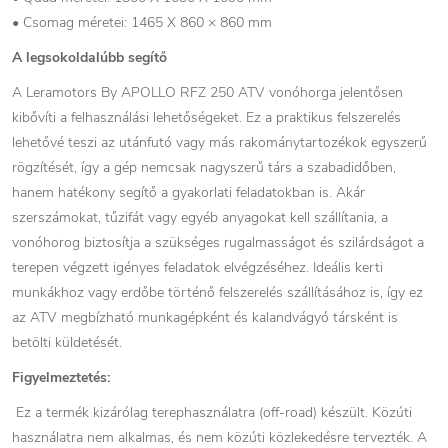
• Csomag méretei: 1465 X 860 × 860 mm
A legsokoldalúbb segítő
A Leramotors By APOLLO RFZ 250 ATV vonóhorga jelentősen
kibővíti a felhasználási lehetőségeket. Ez a praktikus felszerelés
lehetővé teszi az utánfutó vagy más rakománytartozékok egyszerű
rögzítését, így a gép nemcsak nagyszerű társ a szabadidőben,
hanem hatékony segítő a gyakorlati feladatokban is. Akár
szerszámokat, tűzifát vagy egyéb anyagokat kell szállítania, a
vonóhorog biztosítja a szükséges rugalmasságot és szilárdságot a
terepen végzett igényes feladatok elvégzéséhez. Ideális kerti
munkákhoz vagy erdőbe történő felszerelés szállításához is, így ez
az ATV megbízható munkagépként és kalandvágyó társként is
betölti küldetését.
Figyelmeztetés:
Ez a termék kizárólag terephasználatra (off-road) készült. Közúti
használatra nem alkalmas, és nem közúti közlekedésre tervezték. A