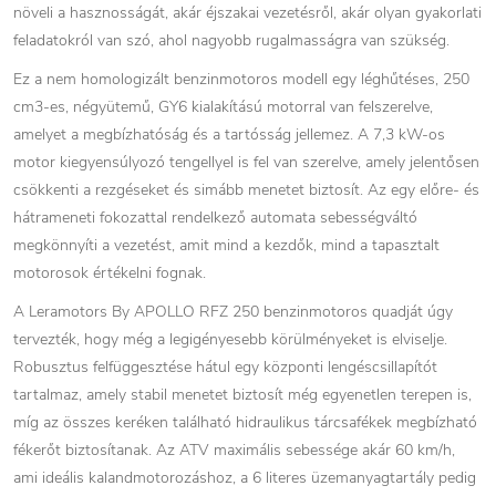
növeli a hasznosságát, akár éjszakai vezetésről, akár olyan gyakorlati
feladatokról van szó, ahol nagyobb rugalmasságra van szükség.
Ez a nem homologizált benzinmotoros modell egy léghűtéses, 250
cm3-es, négyütemű, GY6 kialakítású motorral van felszerelve,
amelyet a megbízhatóság és a tartósság jellemez. A 7,3 kW-os
motor kiegyensúlyozó tengellyel is fel van szerelve, amely jelentősen
csökkenti a rezgéseket és simább menetet biztosít. Az egy előre- és
hátrameneti fokozattal rendelkező automata sebességváltó
megkönnyíti a vezetést, amit mind a kezdők, mind a tapasztalt
motorosok értékelni fognak.
A Leramotors By APOLLO RFZ 250 benzinmotoros quadját úgy
tervezték, hogy még a legigényesebb körülményeket is elviselje.
Robusztus felfüggesztése hátul egy központi lengéscsillapítót
tartalmaz, amely stabil menetet biztosít még egyenetlen terepen is,
míg az összes keréken található hidraulikus tárcsafékek megbízható
fékerőt biztosítanak. Az ATV maximális sebessége akár 60 km/h,
ami ideális kalandmotorozáshoz, a 6 literes üzemanyagtartály pedig