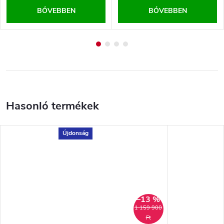
BŐVEBBEN
BŐVEBBEN
Újdonság
–13 %
1 159 900
Ft