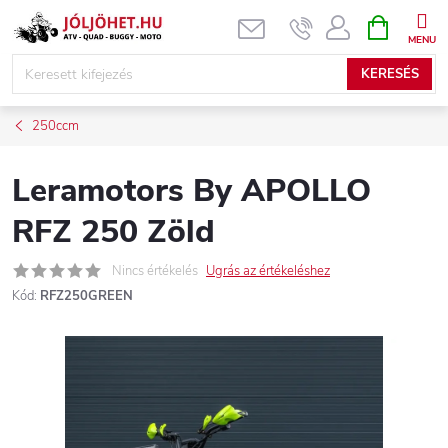
Ugrás
KOSÁR
a
fő
KERESÉS
tartalomhoz
250ccm
Leramotors By APOLLO
RFZ 250 Zöld
Nincs értékelés
Ugrás az értékeléshez
Kód:
RFZ250GREEN