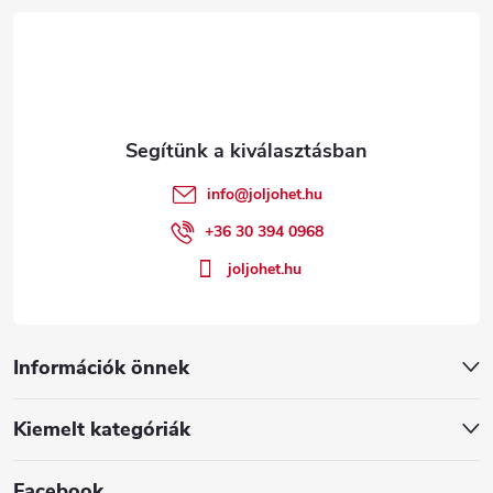
á
b
l
é
info
@
joljohet.hu
c
+36 30 394 0968
joljohet.hu
Információk önnek
Kiemelt kategóriák
Facebook