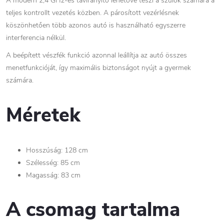
A modern 2,4 GHz-es távirányító lehetővé teszi a szülők számára a
teljes kontrollt vezetés közben. A párosított vezérlésnek
köszönhetően több azonos autó is használható egyszerre
interferencia nélkül.
A beépített vészfék funkció azonnal leállítja az autó összes
menetfunkcióját, így maximális biztonságot nyújt a gyermek
számára.
Méretek
Hosszúság: 128 cm
Szélesség: 85 cm
Magasság: 83 cm
A csomag tartalma