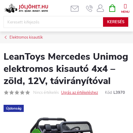
Ugrás
KOSÁR
a
fő
KERESÉS
tartalomhoz
Elektromos kisautók
LeanToys Mercedes Unimog
elektromos kisautó 4x4 –
zöld, 12V, távirányítóval
Nincs értékelés
Ugrás az értékeléshez
Kód:
L3970
Újdonság