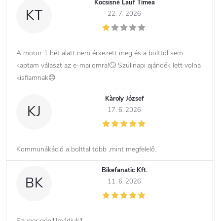
Kocsisné Lauf Tímea
KT
22. 7. 2026
A motor 1 hét alatt nem érkezett meg és a bolttól sem
kaptam választ az e-mailomra!🙄 Szülinapi ajándék lett volna
kisfiamnak😞
Kàroly József
KJ
17. 6. 2026
Kommunákáció a bolttal több ,mint megfelelő.
Bikefanatic Kft.
BK
11. 6. 2026
Szuper gép!!!Imádjuk!!