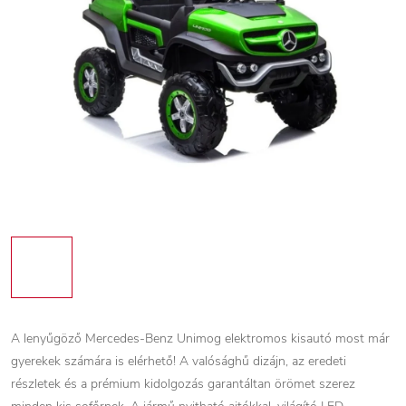
A lenyűgöző
Mercedes-Benz
Unimog elektromos kisautó most már
gyerekek számára is elérhető! A valósághű dizájn, az eredeti
részletek és a prémium kidolgozás garantáltan örömet szerez