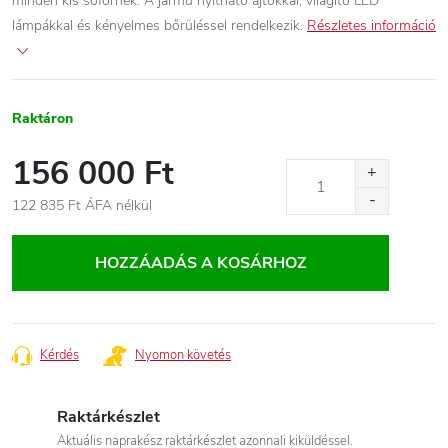
minden kis sofőrnek. A jármű nyitható ajtókkal, világító LED
lámpákkal és kényelmes bőrüléssel rendelkezik.
Részletes információ
Raktáron
156 000 Ft
122 835 Ft ÁFA nélkül
Egységár:
HOZZÁADÁS A KOSÁRHOZ
Kérdés
Nyomon követés
Raktárkészlet
Aktuális naprakész raktárkészlet azonnali kiküldéssel.