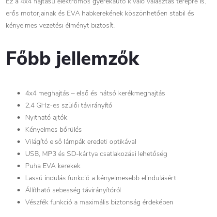
Ez a 4x4 hajtású elektromos gyerekautó kiváló választás terepre is,
erős motorjainak és EVA habkerekének köszönhetően stabil és
kényelmes vezetési élményt biztosít.
Főbb jellemzők
4x4 meghajtás – első és hátsó kerékmeghajtás
2,4 GHz-es szülői távirányító
Nyitható ajtók
Kényelmes bőrülés
Világító első lámpák eredeti optikával
USB, MP3 és SD-kártya csatlakozási lehetőség
Puha EVA kerekek
Lassú indulás funkció a kényelmesebb elindulásért
Állítható sebesség távirányítóról
Vészfék funkció a maximális biztonság érdekében