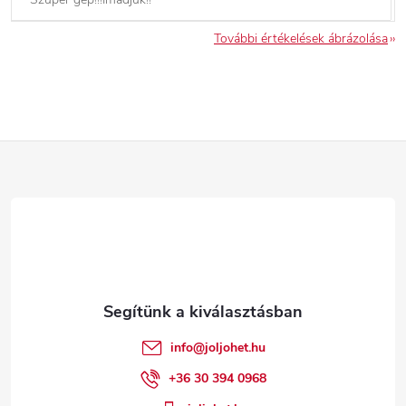
További értékelések ábrázolása
L
á
b
l
é
info
@
joljohet.hu
c
+36 30 394 0968