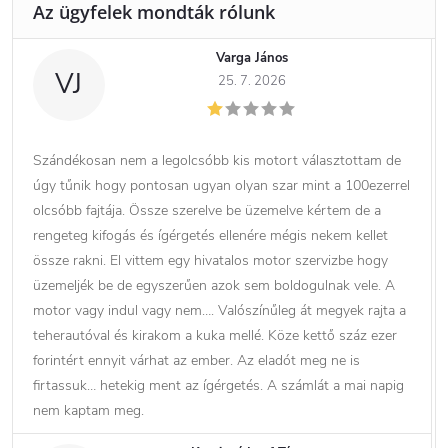
Varga János
VJ
25. 7. 2026
Szándékosan nem a legolcsóbb kis motort választottam de
úgy tűnik hogy pontosan ugyan olyan szar mint a 100ezerrel
olcsóbb fajtája. Össze szerelve be üzemelve kértem de a
rengeteg kifogás és ígérgetés ellenére mégis nekem kellet
össze rakni. El vittem egy hivatalos motor szervizbe hogy
üzemeljék be de egyszerűen azok sem boldogulnak vele. A
motor vagy indul vagy nem…. Valószínűleg át megyek rajta a
teherautóval és kirakom a kuka mellé. Köze kettő száz ezer
forintért ennyit várhat az ember. Az eladót meg ne is
firtassuk… hetekig ment az ígérgetés. A számlát a mai napig
nem kaptam meg.