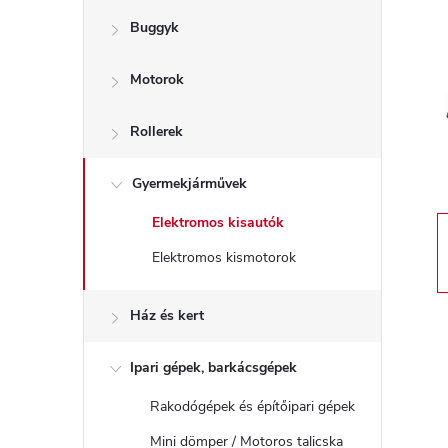
Buggyk
a
Motorok
l
s
Rollerek
ó
Gyermekjárművek
Elektromos kisautók
p
Elektromos kismotorok
a
Ház és kert
n
Ipari gépek, barkácsgépek
e
Rakodógépek és építőipari gépek
Mini dömper / Motoros talicska