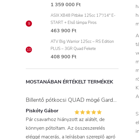
1 359 000 Ft
h
h
ASIX XB48 Pitbike 125cc 17"/14" E-
START + Első lámpa Piros
m
463 900 Ft
A
ATV Big Warrior 125cc – RS Edition
t
PLUS – 3GR Quad Fekete
v
408 900 Ft
m
m
r
MOSTANÁBAN ÉRTÉKELT TERMÉKEK
K
A
Billentő pótkocsi QUAD mögé Gardner
Piskóty Gábor
S
Pár csavarhoz hiányzott az alátét, de
e
könnyen pótoltam. Az összeszerelés
i
eléggé macerás, a leírásban szereplő apró