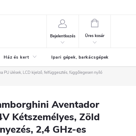
Reklamáció
KOSÁR
Üres kosár
Bejelentkezés
Ház és kert
Ipari gépek, barkácsgépek
S
 PU ülések, LCD kijelző, felfüggesztés, függőlegesen nyíló
amborghini Aventador
4V Kétszemélyes, Zöld
ényezés, 2,4 GHz-es