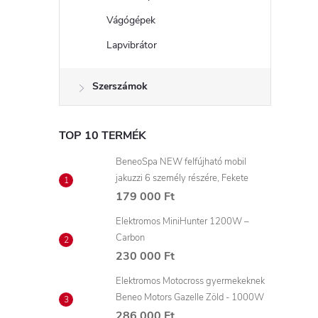
l
Vágógépek
Lapvibrátor
Szerszámok
TOP 10 TERMÉK
BeneoSpa NEW felfújható mobil
jakuzzi 6 személy részére, Fekete
179 000 Ft
Elektromos MiniHunter 1200W –
Carbon
230 000 Ft
Elektromos Motocross gyermekeknek
Beneo Motors Gazelle Zöld - 1000W
286 000 Ft