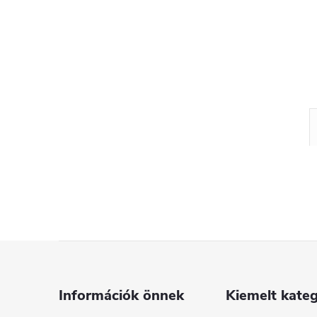
L
á
Információk önnek
Kiemelt kateg