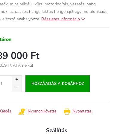
atók, mint például: kürt, motorindítás, vezetési hang,
amok, az összes hangeffektus hangerejét egy multifunkciós
lejátszó szabályozza.
Részletes információ
táron
89 000 Ft
819 Ft ÁFA nélkül
égár:
HOZZÁADÁS A KOSÁRHOZ
Kérdés
Nyomon követés
Nyomtatás
Szállítás