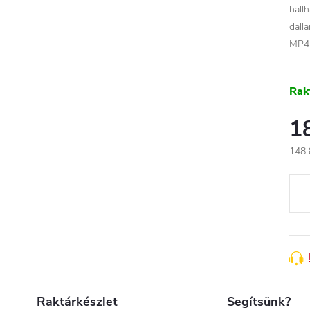
hallh
dall
MP4-
Rak
1
148 
Egys
Raktárkészlet
Segítsünk?