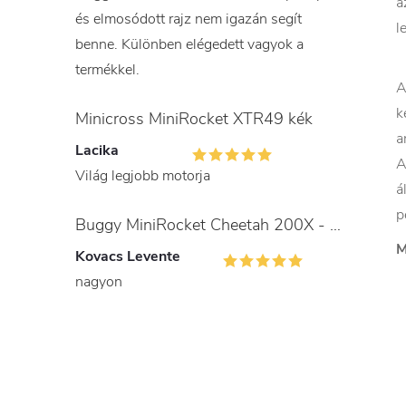
a
és elmosódott rajz nem igazán segít
l
benne. Különben elégedett vagyok a
termékkel.
A
k
Minicross MiniRocket XTR49 kék
a
Lacika
A
Világ legjobb motorja
á
p
Buggy MiniRocket Cheetah 200X - gyerekeknek és felnőtteknek
M
Kovacs Levente
nagyon