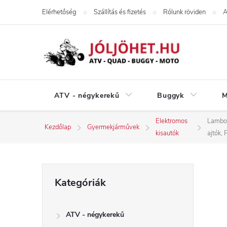
Ugrás
Elérhetőség
Szállítás és fizetés
Rólunk röviden
A
a
fő
tartalomhoz
ATV - négykerekű
Buggyk
M
Elektromos
Lambor
Kezdőlap
Gyermekjárművek
kisautók
ajtók,
O
Kategóriák
Kategóriák
átugrása
l
ATV - négykerekű
d