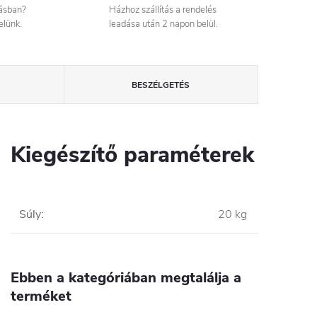
tásban?
Házhoz szállítás a rendelés
elünk.
leadása után 2 napon belül.
BESZÉLGETÉS
Kiegészítő paraméterek
Súly
:
20 kg
Ebben a kategóriában megtalálja a
terméket