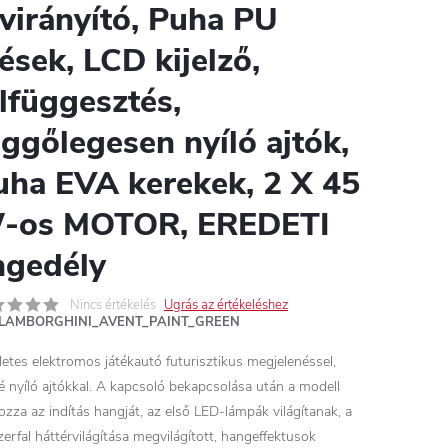
ávirányító, Puha PU
ések, LCD kijelző,
elfüggesztés,
üggőlegesen nyíló ajtók,
uha EVA kerekek, 2 X 45
-os MOTOR, EREDETI
ngedély
Nincs értékelés
Ugrás az értékeléshez
LAMBORGHINI_AVENT_PAINT_GREEN
letes elektromos játékautó futurisztikus megjelenéssel,
elé nyíló ajtókkal. A kapcsoló bekapcsolása után a modell
ozza az indítás hangját, az első LED-lámpák világítanak, a
erfal háttérvilágítása megvilágított, hangeffektusok