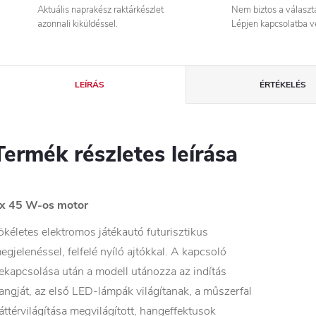
Aktuális naprakész raktárkészlet
Nem biztos a válasz
azonnali kiküldéssel.
Lépjen kapcsolatba v
LEÍRÁS
ÉRTÉKELÉS
Termék részletes leírása
x 45 W-os motor
ökéletes elektromos játékautó futurisztikus
egjelenéssel, felfelé nyíló ajtókkal. A kapcsoló
ekapcsolása után a modell utánozza az indítás
angját, az első LED-lámpák világítanak, a műszerfal
áttérvilágítása megvilágított, hangeffektusok