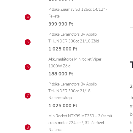
Pitbike Zuumav S3 125cc 14/12" -
Fekete
399 990 Ft
Pitbike Leramotors By Apollo
THUNDER 300cc 21/18 Zöld
1 025 000 Ft
Akkumulátoros Minirocket Viper
1000W Zöld
188 000 Ft
Pitbike Leramotors By Apollo
2
THUNDER 300cc 21/18
T
Narancssárga
1 025 000 Ft
m
b
MiniRocket NTX99 MT250 – 2 ütemű
h
cross motor 224 cm³, 32 lóerővel
Narancs
h