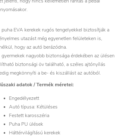
zt jelenti, hogy nincs kellemetlen rántás a pedál
enyomásakor.
 puha EVA kerekek rugós tengelyekkel biztosítják a
ényelmes utazást még egyenetlen felületeken is,
nélkül, hogy az autó berázódna.
 gyermekek nagyobb biztonsága érdekében az ülésen
llítható biztonsági öv található, a széles ajtónyílás
edig megkönnyíti a be- és kiszállást az autóból.
űszaki adatok / Termék méretei:
Engedélyezett
Autó típusa: Kétüléses
Festett karosszéria
Puha PU ülések
Háttérvilágítású kerekek