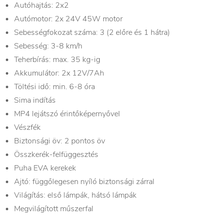
Autóhajtás: 2x2
Autómotor: 2x 24V 45W motor
Sebességfokozat száma: 3 (2 előre és 1 hátra)
Sebesség: 3-8 km/h
Teherbírás: max. 35 kg-ig
Akkumulátor: 2x 12V/7Ah
Töltési idő: min. 6-8 óra
Sima indítás
MP4 lejátszó érintőképernyővel
Vészfék
Biztonsági öv: 2 pontos öv
Összkerék-felfüggesztés
Puha EVA kerekek
Ajtó: függőlegesen nyíló biztonsági zárral
Világítás: első lámpák, hátsó lámpák
Megvilágított műszerfal