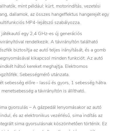
allhatók, mint például: kürt, motorindítás, vezetési
ang, dallamok, az összes hangeffektus hangerejét egy
ultifunkciós MP4-lejátszó szabályozza.
 játékautó egy 2,4 GHz-es új generációs
ávirányítóval rendelkezik. A távirányítón található
észfék biztosítja az autó teljes irányítását, és a gomb
egnyomásával kikapcsol minden funkciót. Az autó
indkét hátsó kereket meghajtja. Elektromos
ögzítőfék. Sebességmérő utánzata.
ét sebesség előre - lassú és gyors, 1 sebesség hátra.
 menetsebesség a távirányítón is állítható.
ima gyorsulás – A gázpedál lenyomásakor az autó
lindul, és az elektronikus vezérlésű, sima indítás az
ntegrált sima gyorsulásnak köszönhetően történik. Ez