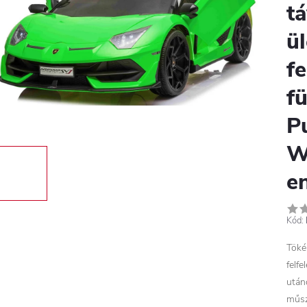
t
ül
f
f
P
W
e
Kód:
Töké
felf
után
műsz