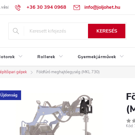
+36 30 394 0968
info@joljohet.hu
 vásárlás lépései
Üzleti feltételek (ÁSZF)
Adatkezelési tájékoztató
KERESÉS
otorok
Rollerek
Gyermekjárművek
pítőipari gépek
Földfúró meghajtóegység (MKL 730)
F
Újdonság
(
Kód: