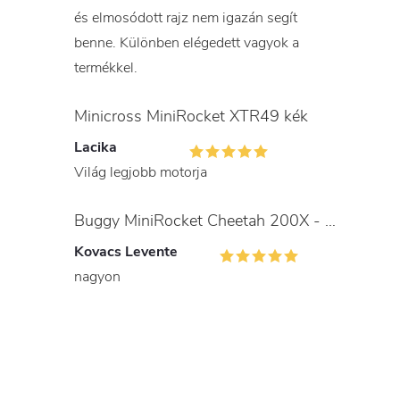
és elmosódott rajz nem igazán segít
benne. Különben elégedett vagyok a
termékkel.
Minicross MiniRocket XTR49 kék
Lacika
Világ legjobb motorja
Buggy MiniRocket Cheetah 200X - gyerekeknek és felnőtteknek
Kovacs Levente
nagyon