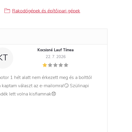
Rakodógépek és építőipari gépek
Kocsisné Lauf Tímea
KT
22. 7. 2026
otor 1 hét alatt nem érkezett meg és a bolttól
 kaptam választ az e-mailomra!🙄 Szülinapi
ndék lett volna kisfiamnak😞