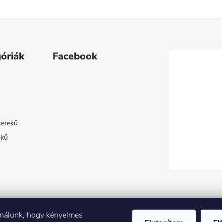
óriák
Facebook
kerekű
ekű
ználunk, hogy kényelmes