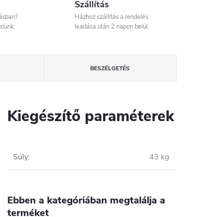
Szállítás
tásban?
Házhoz szállítás a rendelés
elünk.
leadása után 2 napon belül.
BESZÉLGETÉS
Kiegészítő paraméterek
Súly
:
43 kg
Ebben a kategóriában megtalálja a
terméket