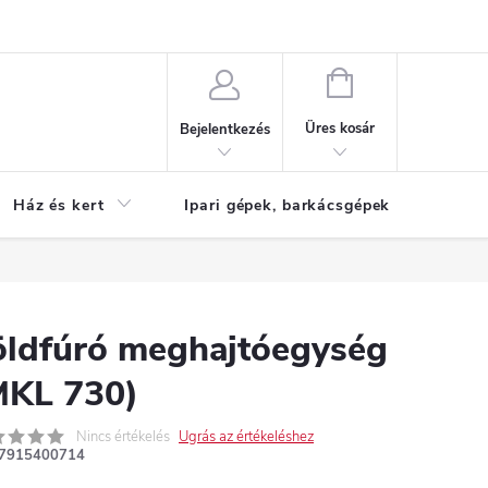
Reklamáció
KOSÁR
Üres kosár
Bejelentkezés
Ház és kert
Ipari gépek, barkácsgépek
S
öldfúró meghajtóegység
MKL 730)
Nincs értékelés
Ugrás az értékeléshez
7915400714