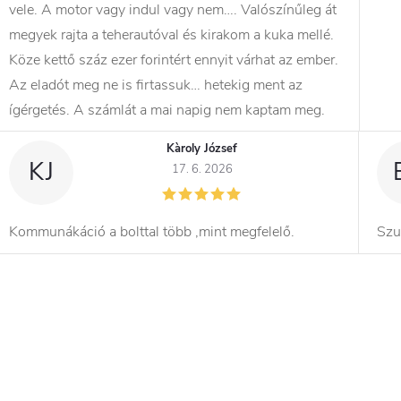
vele. A motor vagy indul vagy nem…. Valószínűleg át
megyek rajta a teherautóval és kirakom a kuka mellé.
Köze kettő száz ezer forintért ennyit várhat az ember.
Az eladót meg ne is firtassuk… hetekig ment az
ígérgetés. A számlát a mai napig nem kaptam meg.
Kàroly József
KJ
17. 6. 2026
Kommunákáció a bolttal több ,mint megfelelő.
Szu