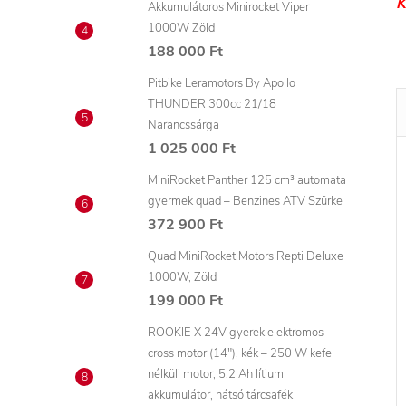
K
Akkumulátoros Minirocket Viper
1000W Zöld
188 000 Ft
Pitbike Leramotors By Apollo
THUNDER 300cc 21/18
Narancssárga
1 025 000 Ft
MiniRocket Panther 125 cm³ automata
gyermek quad – Benzines ATV Szürke
372 900 Ft
Quad MiniRocket Motors Repti Deluxe
1000W, Zöld
199 000 Ft
ROOKIE X 24V gyerek elektromos
cross motor (14"), kék – 250 W kefe
nélküli motor, 5.2 Ah lítium
akkumulátor, hátsó tárcsafék