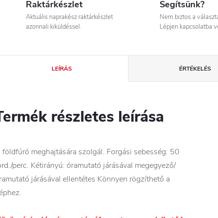
Raktárkészlet
Segítsünk?
Aktuális naprakész raktárkészlet
Nem biztos a válasz
azonnali kiküldéssel.
Lépjen kapcsolatba v
LEÍRÁS
ÉRTÉKELÉS
Termék részletes leírása
 földfúró meghajtására szolgál. Forgási sebesség: 50
ord./perc. Kétirányú: óramutató járásával megegyező/
ramutató járásával ellentétes Könnyen rögzíthető a
éphez.