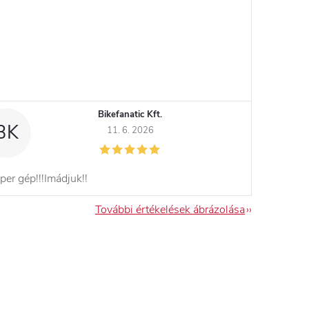
Bikefanatic Kft.
BK
11. 6. 2026
per gép!!!Imádjuk!!
További értékelések ábrázolása