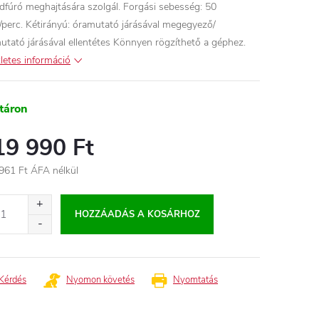
ldfúró meghajtására szolgál. Forgási sebesség: 50
./perc. Kétirányú: óramutató járásával megegyező/
utató járásával ellentétes Könnyen rögzíthető a géphez.
letes információ
táron
19 990 Ft
961 Ft ÁFA nélkül
égár:
HOZZÁADÁS A KOSÁRHOZ
Kérdés
Nyomon követés
Nyomtatás