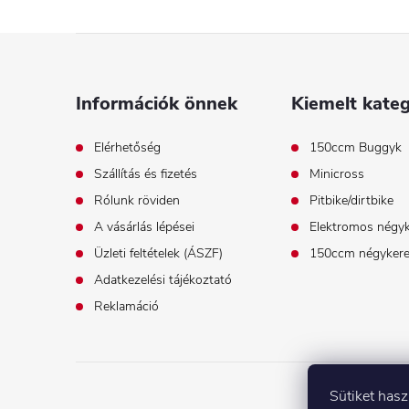
L
á
Információk önnek
Kiemelt kateg
b
Elérhetőség
150ccm Buggyk
Szállítás és fizetés
Minicross
l
Rólunk röviden
Pitbike/dirtbike
é
A vásárlás lépései
Elektromos négy
Üzleti feltételek (ÁSZF)
150ccm négyker
c
Adatkezelési tájékoztató
Reklamáció
Sütiket has