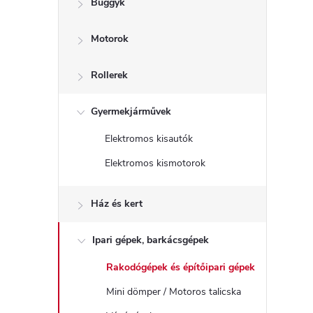
Buggyk
a
Motorok
l
s
Rollerek
ó
Gyermekjárművek
Elektromos kisautók
p
Elektromos kismotorok
a
Ház és kert
n
Ipari gépek, barkácsgépek
e
Rakodógépek és építőipari gépek
l
Mini dömper / Motoros talicska