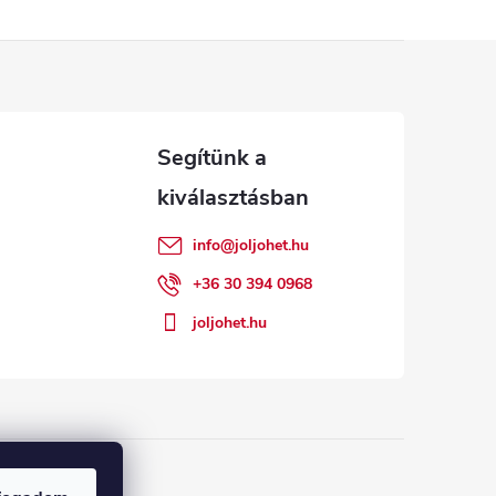
info
@
joljohet.hu
+36 30 394 0968
joljohet.hu