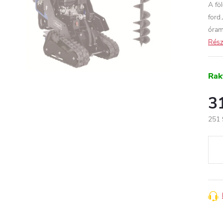
A fö
ford
óram
Rész
Rak
3
251 
Egys