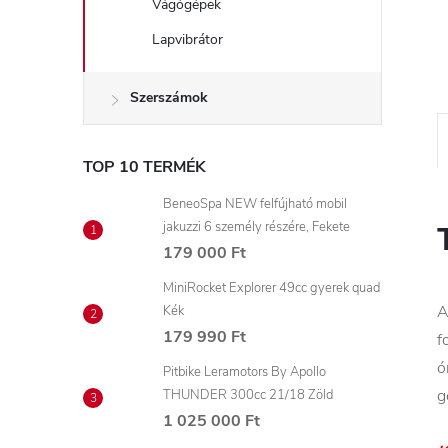
Vágógépek
Lapvibrátor
Szerszámok
TOP 10 TERMÉK
BeneoSpa NEW felfújható mobil
jakuzzi 6 személy részére, Fekete
179 000 Ft
MiniRocket Explorer 49cc gyerek quad
A
Kék
179 990 Ft
f
ó
Pitbike Leramotors By Apollo
g
THUNDER 300cc 21/18 Zöld
1 025 000 Ft