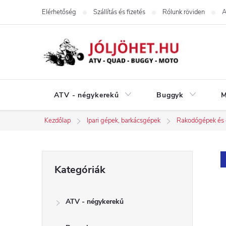
Ugrás
Elérhetőség
Szállítás és fizetés
Rólunk röviden
A
a
fő
tartalomhoz
ATV - négykerekű
Buggyk
M
Kezdőlap
Ipari gépek, barkácsgépek
Rakodógépek és é
O
Kategóriák
Kategóriák
átugrása
l
ATV - négykerekű
d