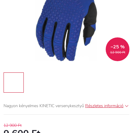
–25 %
12 900 Ft
Nagyon kényelmes KINETIC versenykesztyű
Részletes információ
12 900 Ft