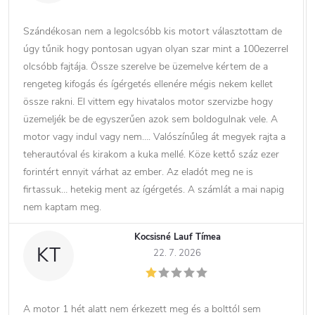
Szándékosan nem a legolcsóbb kis motort választottam de
úgy tűnik hogy pontosan ugyan olyan szar mint a 100ezerrel
olcsóbb fajtája. Össze szerelve be üzemelve kértem de a
rengeteg kifogás és ígérgetés ellenére mégis nekem kellet
össze rakni. El vittem egy hivatalos motor szervizbe hogy
üzemeljék be de egyszerűen azok sem boldogulnak vele. A
motor vagy indul vagy nem…. Valószínűleg át megyek rajta a
teherautóval és kirakom a kuka mellé. Köze kettő száz ezer
forintért ennyit várhat az ember. Az eladót meg ne is
firtassuk… hetekig ment az ígérgetés. A számlát a mai napig
nem kaptam meg.
Kocsisné Lauf Tímea
KT
22. 7. 2026
A motor 1 hét alatt nem érkezett meg és a bolttól sem