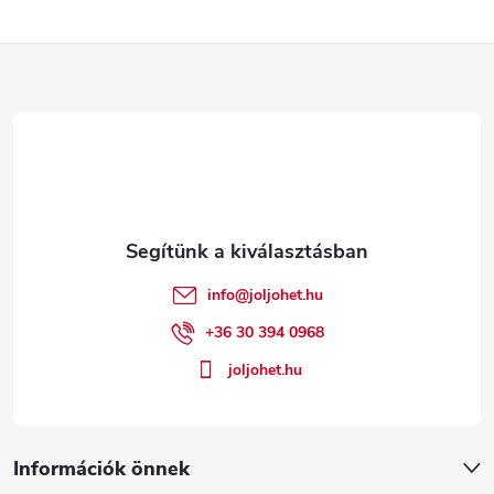
L
á
b
l
é
info
@
joljohet.hu
c
+36 30 394 0968
joljohet.hu
Információk önnek