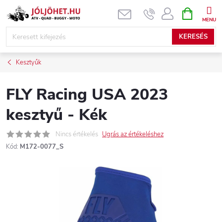
Ugrás
KOSÁR
a
fő
KERESÉS
tartalomhoz
Kesztyűk
FLY Racing USA 2023
kesztyű - Kék
Nincs értékelés
Ugrás az értékeléshez
Kód:
M172-0077_S