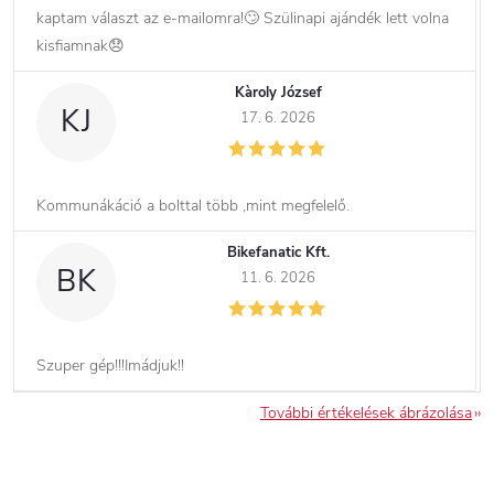
kaptam választ az e-mailomra!🙄 Szülinapi ajándék lett volna
kisfiamnak😞
Kàroly József
KJ
17. 6. 2026
Kommunákáció a bolttal több ,mint megfelelő.
Bikefanatic Kft.
BK
11. 6. 2026
Szuper gép!!!Imádjuk!!
További értékelések ábrázolása