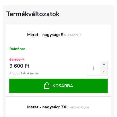
Méret - nagyság: S
M172-0077_S
Raktáron
12 900 Ft
9 600 Ft
7 559 Ft ÁFA nélkül
KOSÁRBA
Méret - nagyság: 3XL
M172-0077_3XL