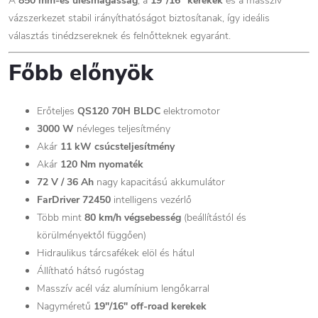
A
850 mm-es ülésmagasság
, a
19"/16" kerekek
és a masszív
vázszerkezet stabil irányíthatóságot biztosítanak, így ideális
választás tinédzsereknek és felnőtteknek egyaránt.
Főbb előnyök
Erőteljes
QS120 70H BLDC
elektromotor
3000 W
névleges teljesítmény
Akár
11 kW csúcsteljesítmény
Akár
120 Nm nyomaték
72 V / 36 Ah
nagy kapacitású akkumulátor
FarDriver 72450
intelligens vezérlő
Több mint
80 km/h végsebesség
(beállítástól és
körülményektől függően)
Hidraulikus tárcsafékek elöl és hátul
Állítható hátsó rugóstag
Masszív acél váz alumínium lengőkarral
Nagyméretű
19"/16" off-road kerekek