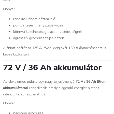
végzi.
Előnyei:
rendkívül finom gázreakció
pontos teljesítményszabályozás
könnyű kezelhetőség alacsony sebességnél
agresszív gyorsulás teljes gázon
Ajánlott beállítása
125 A
, rövid ideig akár
150 A
áramerősséget is
képes biztosítani.
72 V / 36 Ah akkumulátor
Az elektromos pitbike egy nagy teljesítményű
72 V / 36 Ah lítium
akkumulátorral
rendelkezik, amely elegendő energiát biztosít
intenzív terephasználathoz.
Előnyei:
nagyobb gyorsulás