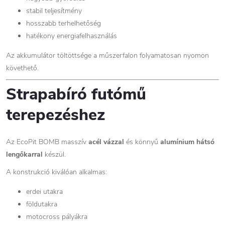
stabil teljesítmény
hosszabb terhelhetőség
hatékony energiafelhasználás
Az akkumulátor töltöttsége a műszerfalon folyamatosan nyomon
követhető.
Strapabíró futómű
terepezéshez
Az EcoPit BOMB masszív
acél vázzal
és könnyű
alumínium hátsó
lengőkarral
készül.
A konstrukció kiválóan alkalmas:
erdei utakra
földutakra
motocross pályákra