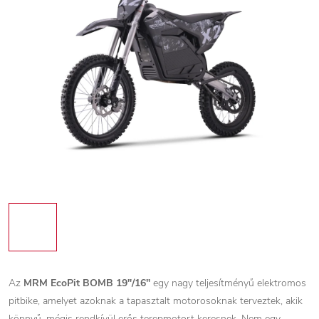
Az
MRM EcoPit BOMB 19"/16"
egy nagy teljesítményű elektromos
pitbike, amelyet azoknak a tapasztalt motorosoknak terveztek, akik
könnyű, mégis rendkívül erős terepmotort keresnek. Nem egy