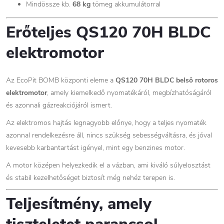
Mindössze kb.
68 kg
tömeg akkumulátorral
Erőteljes QS120 70H BLDC
elektromotor
Az EcoPit BOMB központi eleme a
QS120 70H BLDC belső rotoros
elektromotor
, amely kiemelkedő nyomatékáról, megbízhatóságáról
és azonnali gázreakciójáról ismert.
Az elektromos hajtás legnagyobb előnye, hogy a teljes nyomaték
azonnal rendelkezésre áll, nincs szükség sebességváltásra, és jóval
kevesebb karbantartást igényel, mint egy benzines motor.
A motor középen helyezkedik el a vázban, ami kiváló súlyelosztást
és stabil kezelhetőséget biztosít még nehéz terepen is.
Teljesítmény, amely