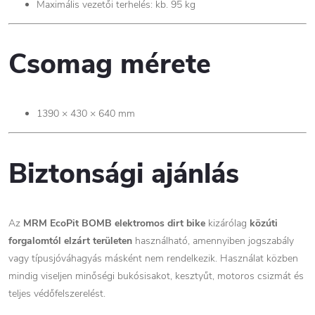
Maximális vezetői terhelés: kb. 95 kg
Csomag mérete
1390 × 430 × 640 mm
Biztonsági ajánlás
Az
MRM EcoPit BOMB elektromos dirt bike
kizárólag
közúti
forgalomtól elzárt területen
használható, amennyiben jogszabály
vagy típusjóváhagyás másként nem rendelkezik. Használat közben
mindig viseljen minőségi bukósisakot, kesztyűt, motoros csizmát és
teljes védőfelszerelést.