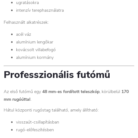
ugratásokra
intenzív terephasználatra
Felhasznált alkatrészek:
acél váz
alumínium lengőkar
kovácsolt villabefogó
alumínium kormány
Professzionális futómű
Az első futómű egy
48 mm-es fordított teleszkóp
, körülbelül
170
mm rugóúttal
.
Hátul központi rugóstag található, amely állítható:
visszaút-csillapításban
rugó-előfeszítésben