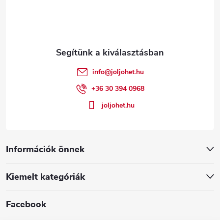
b
l
é
info
@
joljohet.hu
c
+36 30 394 0968
joljohet.hu
Információk önnek
Kiemelt kategóriák
Facebook