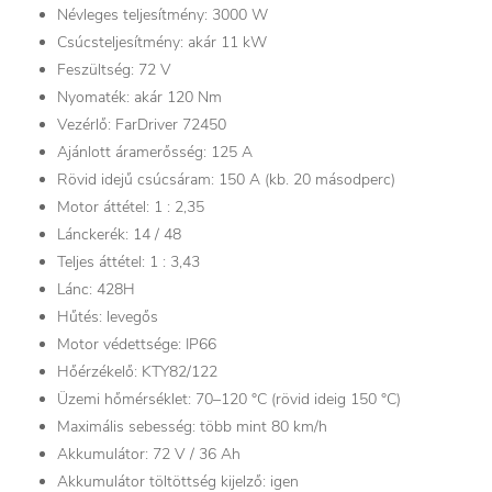
Névleges teljesítmény: 3000 W
Csúcsteljesítmény: akár 11 kW
Feszültség: 72 V
Nyomaték: akár 120 Nm
Vezérlő: FarDriver 72450
Ajánlott áramerősség: 125 A
Rövid idejű csúcsáram: 150 A (kb. 20 másodperc)
Motor áttétel: 1 : 2,35
Lánckerék: 14 / 48
Teljes áttétel: 1 : 3,43
Lánc: 428H
Hűtés: levegős
Motor védettsége: IP66
Hőérzékelő: KTY82/122
Üzemi hőmérséklet: 70–120 °C (rövid ideig 150 °C)
Maximális sebesség: több mint 80 km/h
Akkumulátor: 72 V / 36 Ah
Akkumulátor töltöttség kijelző: igen