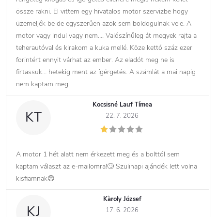
össze rakni. El vittem egy hivatalos motor szervizbe hogy
üzemeljék be de egyszerűen azok sem boldogulnak vele. A
motor vagy indul vagy nem…. Valószínűleg át megyek rajta a
teherautóval és kirakom a kuka mellé. Köze kettő száz ezer
forintért ennyit várhat az ember. Az eladót meg ne is
firtassuk… hetekig ment az ígérgetés. A számlát a mai napig
nem kaptam meg.
Kocsisné Lauf Tímea
KT
22. 7. 2026
A motor 1 hét alatt nem érkezett meg és a bolttól sem
kaptam választ az e-mailomra!🙄 Szülinapi ajándék lett volna
kisfiamnak😞
Kàroly József
KJ
17. 6. 2026