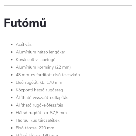
Futómű
Acél váz
Alumínium hátsó lengőkar
Kovácsolt villabefogó
Alumínium kormány (22 mm)
48 mm-es fordított első teleszkóp
Első rugóút: kb. 170 mm
Központi hátsó rugóstag
Állítható visszaút-csillapítás
Állítható rugó-előfeszítés
Hátsó rugóút: kb. 57,5 mm
Hidraulikus tárcsafékek
Első tárcsa: 220 mm
Hátsó tárcsa: 190 mm