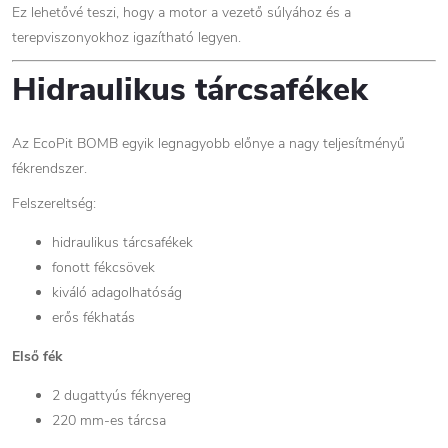
Ez lehetővé teszi, hogy a motor a vezető súlyához és a
terepviszonyokhoz igazítható legyen.
Hidraulikus tárcsafékek
Az EcoPit BOMB egyik legnagyobb előnye a nagy teljesítményű
fékrendszer.
Felszereltség:
hidraulikus tárcsafékek
fonott fékcsövek
kiváló adagolhatóság
erős fékhatás
Első fék
2 dugattyús féknyereg
220 mm-es tárcsa