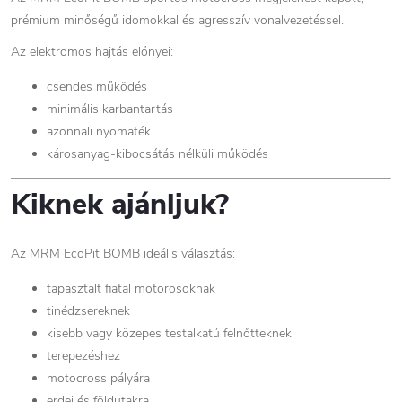
prémium minőségű idomokkal és agresszív vonalvezetéssel.
Az elektromos hajtás előnyei:
csendes működés
minimális karbantartás
azonnali nyomaték
károsanyag-kibocsátás nélküli működés
Kiknek ajánljuk?
Az MRM EcoPit BOMB ideális választás:
tapasztalt fiatal motorosoknak
tinédzsereknek
kisebb vagy közepes testalkatú felnőtteknek
terepezéshez
motocross pályára
erdei és földutakra