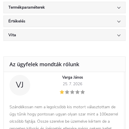
Termékparaméterek
Értékelés
Vita
Varga János
VJ
25. 7. 2026
Szándékosan nem a legolcsóbb kis motort választottam de
úgy tűnik hogy pontosan ugyan olyan szar mint a 100ezerrel
olcsóbb fajtája. Össze szerelve be üzemelve kértem de a
rengeteg kifogás és ígérgetés ellenére mégis nekem kellet