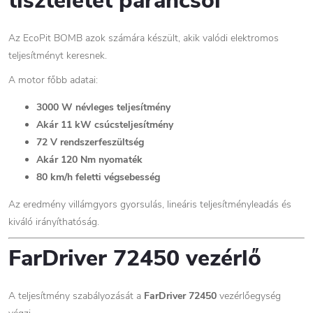
tiszteletet parancsol
Az EcoPit BOMB azok számára készült, akik valódi elektromos
teljesítményt keresnek.
A motor főbb adatai:
3000 W névleges teljesítmény
Akár 11 kW csúcsteljesítmény
72 V rendszerfeszültség
Akár 120 Nm nyomaték
80 km/h feletti végsebesség
Az eredmény villámgyors gyorsulás, lineáris teljesítményleadás és
kiváló irányíthatóság.
FarDriver 72450 vezérlő
A teljesítmény szabályozását a
FarDriver 72450
vezérlőegység