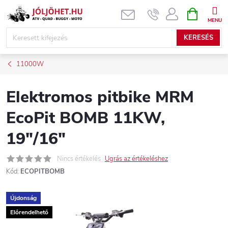
Ugrás
KOSÁR
a
fő
KERESÉS
tartalomhoz
11000W
Elektromos pitbike MRM
EcoPit BOMB 11KW,
19"/16"
Nincs értékelés
Ugrás az értékeléshez
Kód:
ECOPITBOMB
Újdonság
Előrendelhető