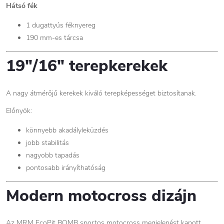
Hátsó fék
1 dugattyús féknyereg
190 mm-es tárcsa
19"/16" terepkerekek
A nagy átmérőjű kerekek kiváló terepképességet biztosítanak.
Előnyök:
könnyebb akadályleküzdés
jobb stabilitás
nagyobb tapadás
pontosabb irányíthatóság
Modern motocross dizájn
Az MRM EcoPit BOMB sportos motocross megjelenést kapott,