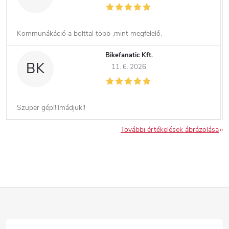
Kommunákáció a bolttal több ,mint megfelelő.
Bikefanatic Kft.
BK
11. 6. 2026
Szuper gép!!!Imádjuk!!
További értékelések ábrázolása
L
á