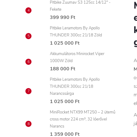
Pitbike Zuumav S3 125cc 14/12" -
Fekete
399 990 Ft
Pitbike Leramotors By Apollo
THUNDER 300cc 21/18 Zöld
1 025 000 Ft
Akkumulátoros Minirocket Viper
1000W Zöld
188 000 Ft
M
o
Pitbike Leramotors By Apollo
s
THUNDER 300cc 21/18
Narancssárga
m
1 025 000 Ft
e
MiniRocket NTX99 MT250 – 2 ütemű
cross motor 224 cm³, 32 lóerővel
j
Narancs
1 359 000 Ft