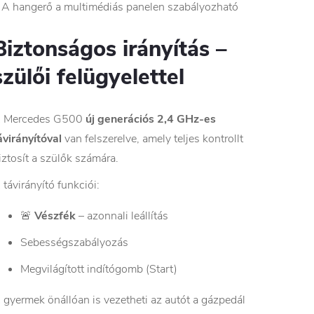
 A hangerő a multimédiás panelen szabályozható
Biztonságos irányítás –
szülői felügyelettel
 Mercedes G500
új generációs 2,4 GHz-es
ávirányítóval
van felszerelve, amely teljes kontrollt
iztosít a szülők számára.
 távirányító funkciói:
🚨
Vészfék
– azonnali leállítás
Sebességszabályozás
Megvilágított indítógomb (Start)
 gyermek önállóan is vezetheti az autót a gázpedál