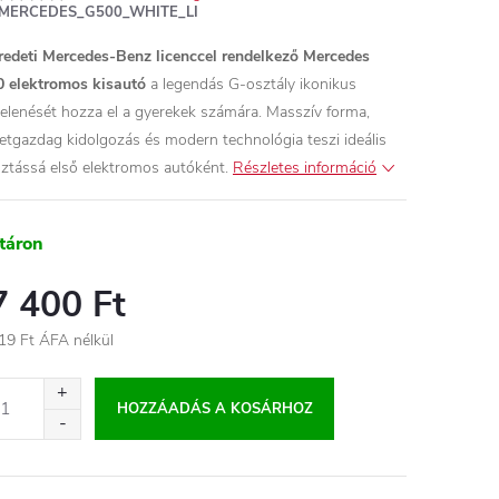
MERCEDES_G500_WHITE_LI
redeti Mercedes-Benz licenccel rendelkező Mercedes
 elektromos kisautó
a legendás G-osztály ikonikus
elenését hozza el a gyerekek számára. Masszív forma,
letgazdag kidolgozás és modern technológia teszi ideális
sztássá első elektromos autóként.
Részletes információ
táron
7 400 Ft
19 Ft ÁFA nélkül
égár:
HOZZÁADÁS A KOSÁRHOZ