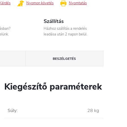
Kérdés
Nyomon követés
Nyomtatás
Szállítás
tásban?
Házhoz szállítás a rendelés
elünk.
leadása után 2 napon belül.
BESZÉLGETÉS
Kiegészítő paraméterek
Súly
:
28 kg