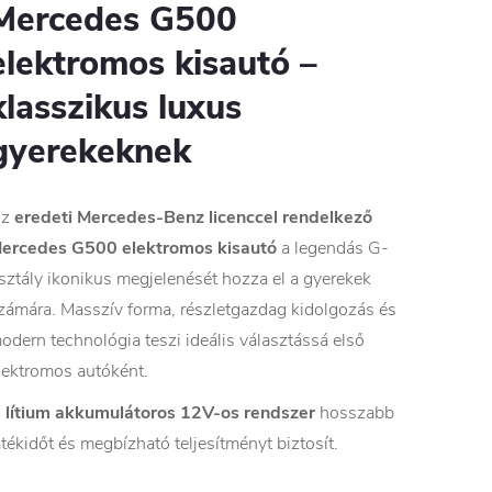
Mercedes G500
elektromos kisautó –
klasszikus luxus
gyerekeknek
Az
eredeti Mercedes-Benz licenccel rendelkező
ercedes G500 elektromos kisautó
a legendás G-
sztály ikonikus megjelenését hozza el a gyerekek
zámára. Masszív forma, részletgazdag kidolgozás és
odern technológia teszi ideális választássá első
lektromos autóként.
A
lítium akkumulátoros 12V-os rendszer
hosszabb
átékidőt és megbízható teljesítményt biztosít.