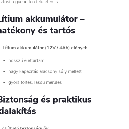
iztosít egyenetlen felületen is.
Lítium akkumulátor –
hatékony és tartós

Lítium akkumulátor (12V / 4Ah) előnyei:
hosszú élettartam
nagy kapacitás alacsony súly mellett
gyors töltés, lassú merülés
Biztonság és praktikus
kialakítás
 Állítható
biztonsági öv