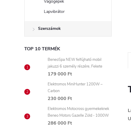
Vágógépek
Lapvibrátor
Szerszámok
TOP 10 TERMÉK
BeneoSpa NEW felfújható mobil
jakuzzi 6 személy részére, Fekete
179 000 Ft
Elektromos MiniHunter 1200W –
Carbon
230 000 Ft
Elektromos Motocross gyermekeknek
L
Beneo Motors Gazelle Zöld - 1000W
U
286 000 Ft