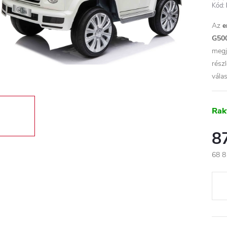
Kód:
Az
e
G500
megj
rész
vála
Rak
8
68 8
Egys