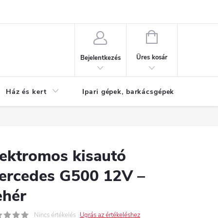
Reklamáció
KOSÁR
Üres kosár
Bejelentkezés
Ház és kert
Ipari gépek, barkácsgépek
S
lektromos kisautó
ercedes G500 12V –
ehér
Nincs értékelés
Ugrás az értékeléshez