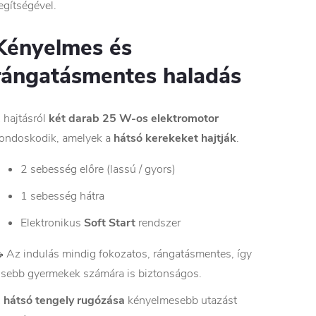
egítségével.
Kényelmes és
rángatásmentes haladás
 hajtásról
két darab 25 W-os elektromotor
ondoskodik, amelyek a
hátsó kerekeket hajtják
.
2 sebesség előre (lassú / gyors)
1 sebesség hátra
Elektronikus
Soft Start
rendszer
 Az indulás mindig fokozatos, rángatásmentes, így
isebb gyermekek számára is biztonságos.
A
hátsó tengely rugózása
kényelmesebb utazást