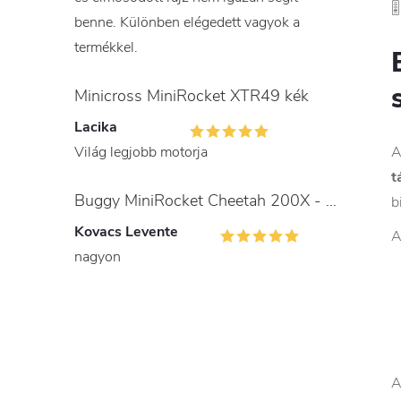

benne. Különben elégedett vagyok a
termékkel.
Minicross MiniRocket XTR49 kék
Lacika
Világ legjobb motorja
A
t
Buggy MiniRocket Cheetah 200X - gyerekeknek és felnőtteknek
b
Kovacs Levente
A
nagyon
A