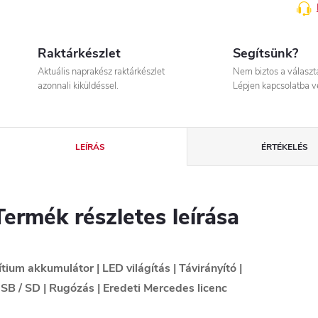
Raktárkészlet
Segítsünk?
Aktuális naprakész raktárkészlet
Nem biztos a válasz
azonnali kiküldéssel.
Lépjen kapcsolatba v
LEÍRÁS
ÉRTÉKELÉS
Termék részletes leírása
ítium akkumulátor | LED világítás | Távirányító |
SB / SD | Rugózás | Eredeti Mercedes licenc