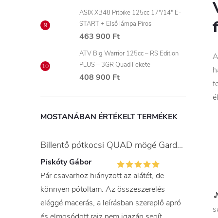
ASIX XB48 Pitbike 125cc 17"/14" E-
START + Első lámpa Piros
463 900 Ft
ATV Big Warrior 125cc – RS Edition
A
PLUS – 3GR Quad Fekete
h
408 900 Ft
f
é
MOSTANÁBAN ÉRTÉKELT TERMÉKEK
Billentő pótkocsi QUAD mögé Gardner
Piskóty Gábor
Pár csavarhoz hiányzott az alátét, de
könnyen pótoltam. Az összeszerelés

eléggé macerás, a leírásban szereplő apró
s
és elmosódott rajz nem igazán segít