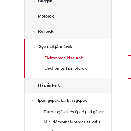
Buggyk
a
Motorok
l
s
Rollerek
ó
Gyermekjárművek
Elektromos kisautók
p
Elektromos kismotorok
a
Ház és kert
n
Ipari gépek, barkácsgépek
e
Rakodógépek és építőipari gépek
l
Mini dömper / Motoros talicska