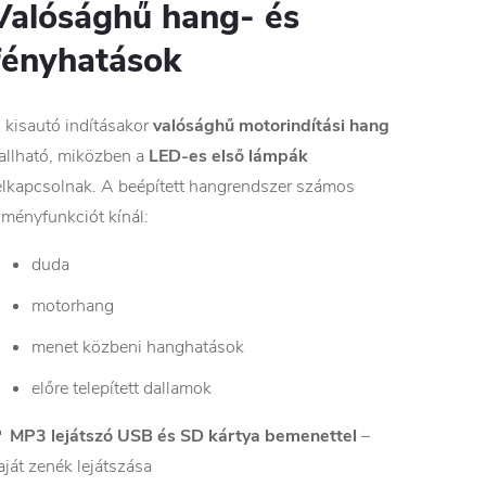
Valósághű hang- és
fényhatások
 kisautó indításakor
valósághű motorindítási hang
allható, miközben a
LED-es első lámpák
elkapcsolnak. A beépített hangrendszer számos
lményfunkciót kínál:
duda
motorhang
menet közbeni hanghatások
előre telepített dallamok

MP3 lejátszó USB és SD kártya bemenettel
–
aját zenék lejátszása