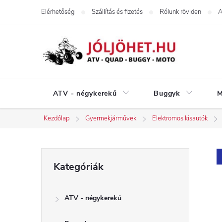
Ugrás
Elérhetőség
Szállítás és fizetés
Rólunk röviden
A
a
fő
tartalomhoz
ATV - négykerekű
Buggyk
M
Kezdőlap
Gyermekjárművek
Elektromos kisautók
O
Kategóriák
Kategóriák
átugrása
l
ATV - négykerekű
d