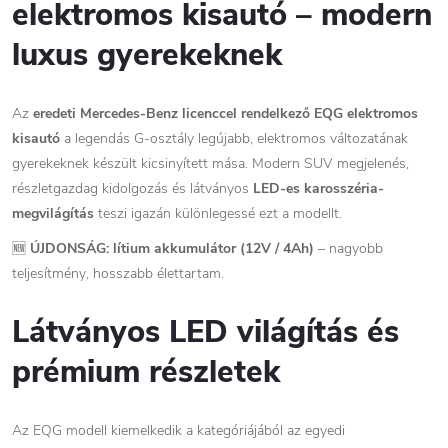
elektromos kisautó – modern
luxus gyerekeknek
Az
eredeti Mercedes-Benz licenccel rendelkező EQG elektromos
kisautó
a legendás G-osztály legújabb, elektromos változatának
gyerekeknek készült kicsinyített mása. Modern SUV megjelenés,
részletgazdag kidolgozás és látványos
LED-es karosszéria-
megvilágítás
teszi igazán különlegessé ezt a modellt.
🆕
ÚJDONSÁG: lítium akkumulátor (12V / 4Ah)
– nagyobb
teljesítmény, hosszabb élettartam.
Látványos LED világítás és
prémium részletek
Az EQG modell kiemelkedik a kategóriájából az egyedi