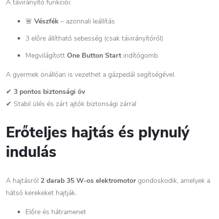
A távirányító funkciói:
🚨
Vészfék
– azonnali leállítás
3 előre állítható sebesség (csak távirányítóról)
Megvilágított
One Button Start
indítógomb
A gyermek önállóan is vezethet a gázpedál segítségével.
✔
3 pontos biztonsági öv
✔ Stabil ülés és zárt ajtók biztonsági zárral
Erőteljes hajtás és plynulý
indulás
A hajtásról
2 darab 35 W-os elektromotor
gondoskodik, amelyek a
hátsó kerekeket hajtják.
Előre és hátramenet