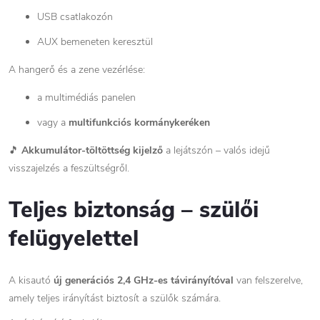
USB csatlakozón
AUX bemeneten keresztül
A hangerő és a zene vezérlése:
a multimédiás panelen
vagy a
multifunkciós kormánykeréken
🎵
Akkumulátor-töltöttség kijelző
a lejátszón – valós idejű
visszajelzés a feszültségről.
Teljes biztonság – szülői
felügyelettel
A kisautó
új generációs 2,4 GHz-es távirányítóval
van felszerelve,
amely teljes irányítást biztosít a szülők számára.