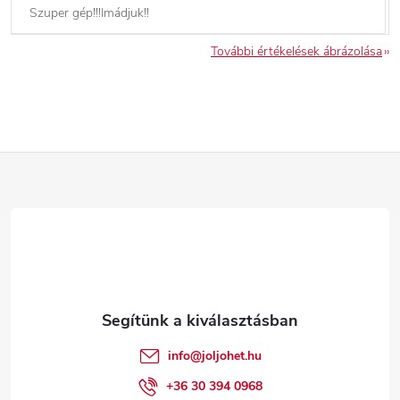
Szuper gép!!!Imádjuk!!
További értékelések ábrázolása
L
á
b
l
é
info
@
joljohet.hu
c
+36 30 394 0968