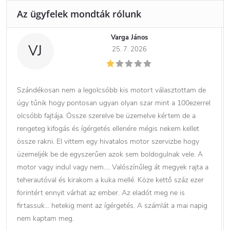
Varga János
VJ
25. 7. 2026
Szándékosan nem a legolcsóbb kis motort választottam de
úgy tűnik hogy pontosan ugyan olyan szar mint a 100ezerrel
olcsóbb fajtája. Össze szerelve be üzemelve kértem de a
rengeteg kifogás és ígérgetés ellenére mégis nekem kellet
össze rakni. El vittem egy hivatalos motor szervizbe hogy
üzemeljék be de egyszerűen azok sem boldogulnak vele. A
motor vagy indul vagy nem…. Valószínűleg át megyek rajta a
teherautóval és kirakom a kuka mellé. Köze kettő száz ezer
forintért ennyit várhat az ember. Az eladót meg ne is
firtassuk… hetekig ment az ígérgetés. A számlát a mai napig
nem kaptam meg.