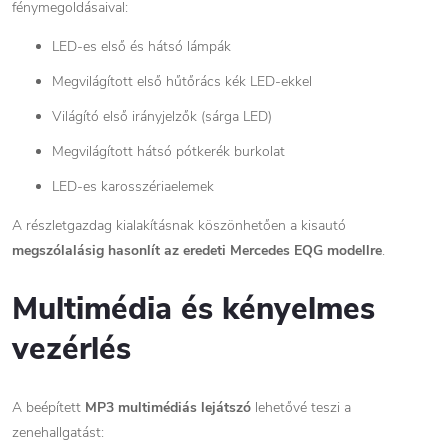
fénymegoldásaival:
LED-es első és hátsó lámpák
Megvilágított első hűtőrács kék LED-ekkel
Világító első irányjelzők (sárga LED)
Megvilágított hátsó pótkerék burkolat
LED-es karosszériaelemek
A részletgazdag kialakításnak köszönhetően a kisautó
megszólalásig hasonlít az eredeti Mercedes EQG modellre
.
Multimédia és kényelmes
vezérlés
A beépített
MP3 multimédiás lejátszó
lehetővé teszi a
zenehallgatást: