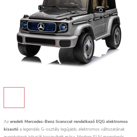
Az
eredeti Mercedes-Benz licenccel rendelkező EQG elektromos
kisautó
a legendás G-osztály legújabb, elektromos változatának
gyerekeknek készült kicsinyített mása. Modern SUV megjelenés,