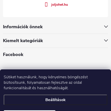
joljohet.hu
Információk önnek
Kiemelt kategóriák
Facebook
Sütiket használunk, hogy kényelmes böngészést
biztosítsunk, folyamatosan fejlesztve az oldal
funkcionalitását és használhatóságát.
Árak és paraméterek összehasonlítása az Árukeresőn
Beállítások
Copyright 2026
JÓLJÖHET.hu
. Minden jog fenntartva.
Süti beállítások