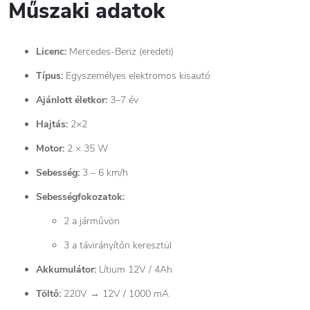
Műszaki adatok
Licenc:
Mercedes-Benz (eredeti)
Típus:
Egyszemélyes elektromos kisautó
Ajánlott életkor:
3–7 év
Hajtás:
2×2
Motor:
2 × 35 W
Sebesség:
3 – 6 km/h
Sebességfokozatok:
2 a járművön
3 a távirányítón keresztül
Akkumulátor:
Lítium 12V / 4Ah
Töltő:
220V → 12V / 1000 mA