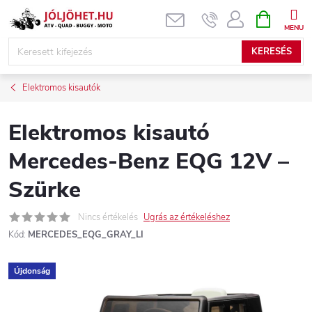
Ugrás
KOSÁR
a
fő
KERESÉS
tartalomhoz
Elektromos kisautók
Elektromos kisautó
Mercedes-Benz EQG 12V –
Szürke
Nincs értékelés
Ugrás az értékeléshez
Kód:
MERCEDES_EQG_GRAY_LI
Újdonság