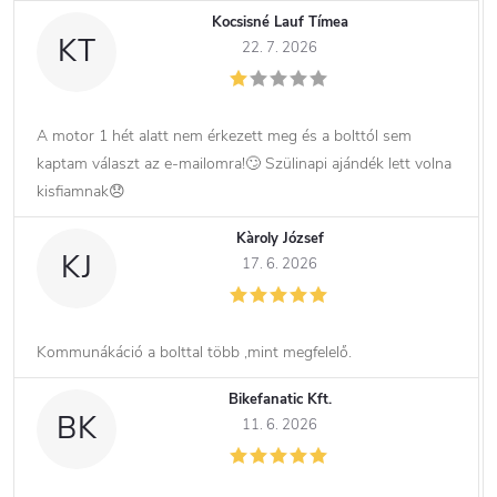
Kocsisné Lauf Tímea
KT
22. 7. 2026
A motor 1 hét alatt nem érkezett meg és a bolttól sem
kaptam választ az e-mailomra!🙄 Szülinapi ajándék lett volna
kisfiamnak😞
Kàroly József
KJ
17. 6. 2026
Kommunákáció a bolttal több ,mint megfelelő.
Bikefanatic Kft.
BK
11. 6. 2026