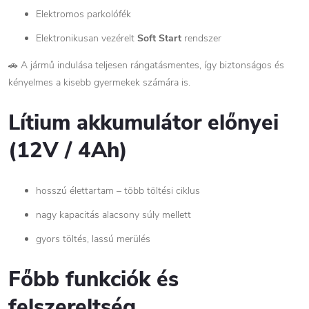
Elektromos parkolófék
Elektronikusan vezérelt
Soft Start
rendszer
🚗 A jármű indulása teljesen rángatásmentes, így biztonságos és
kényelmes a kisebb gyermekek számára is.
Lítium akkumulátor előnyei
(12V / 4Ah)
hosszú élettartam – több töltési ciklus
nagy kapacitás alacsony súly mellett
gyors töltés, lassú merülés
Főbb funkciók és
felszereltség