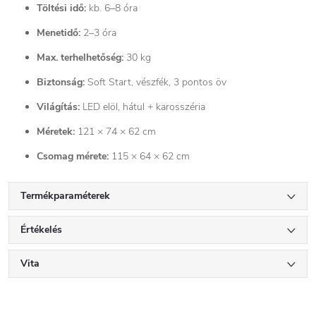
Töltési idő:
kb. 6–8 óra
Menetidő:
2–3 óra
Max. terhelhetőség:
30 kg
Biztonság:
Soft Start, vészfék, 3 pontos öv
Világítás:
LED elöl, hátul + karosszéria
Méretek:
121 × 74 × 62 cm
Csomag mérete:
115 × 64 × 62 cm
Termékparaméterek
Értékelés
Vita