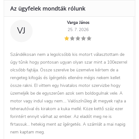
Varga János
VJ
25. 7. 2026
Szándékosan nem a legolcsóbb kis motort választottam de
úgy tűnik hogy pontosan ugyan olyan szar mint a 100ezerrel
olcsóbb fajtája. Össze szerelve be üzemelve kértem de a
rengeteg kifogás és ígérgetés ellenére mégis nekem kellet
össze rakni. El vittem egy hivatalos motor szervizbe hogy
üzemeljék be de egyszerűen azok sem boldogulnak vele. A
motor vagy indul vagy nem…. Valószínűleg át megyek rajta a
teherautóval és kirakom a kuka mellé. Köze kettő száz ezer
forintért ennyit várhat az ember. Az eladót meg ne is
firtassuk… hetekig ment az ígérgetés. A számlát a mai napig
nem kaptam meg.