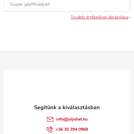
Szuper gép!!!Imádjuk!!
További értékelések ábrázolása
L
á
b
l
é
info
@
joljohet.hu
c
+36 30 394 0968