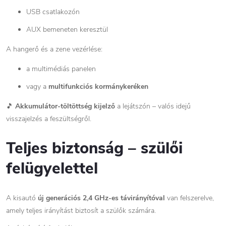
USB csatlakozón
AUX bemeneten keresztül
A hangerő és a zene vezérlése:
a multimédiás panelen
vagy a
multifunkciós kormánykeréken
🎵
Akkumulátor-töltöttség kijelző
a lejátszón – valós idejű
visszajelzés a feszültségről.
Teljes biztonság – szülői
felügyelettel
A kisautó
új generációs 2,4 GHz-es távirányítóval
van felszerelve,
amely teljes irányítást biztosít a szülők számára.