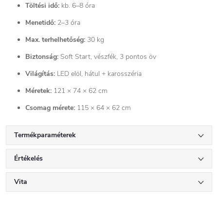
Töltési idő:
kb. 6–8 óra
Menetidő:
2–3 óra
Max. terhelhetőség:
30 kg
Biztonság:
Soft Start, vészfék, 3 pontos öv
Világítás:
LED elöl, hátul + karosszéria
Méretek:
121 × 74 × 62 cm
Csomag mérete:
115 × 64 × 62 cm
Termékparaméterek
Értékelés
Vita