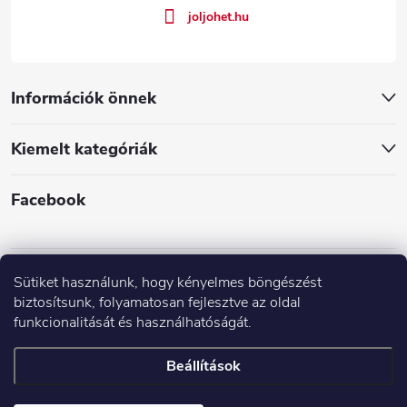
joljohet.hu
Információk önnek
Kiemelt kategóriák
Facebook
Sütiket használunk, hogy kényelmes böngészést
biztosítsunk, folyamatosan fejlesztve az oldal
funkcionalitását és használhatóságát.
Árak és paraméterek összehasonlítása az Árukeresőn
Beállítások
Copyright 2026
JÓLJÖHET.hu
. Minden jog fenntartva.
Süti beállítások