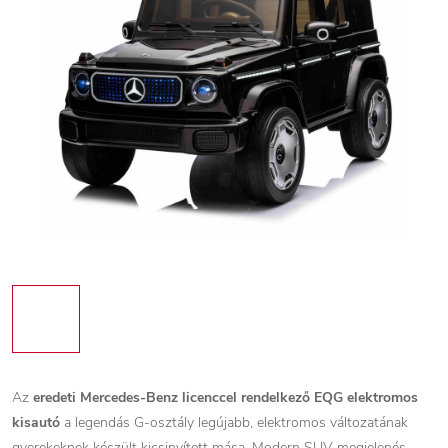
Az
eredeti Mercedes-Benz licenccel rendelkező EQG elektromos
kisautó
a legendás G-osztály legújabb, elektromos változatának
gyerekeknek készült kicsinyített mása. Modern SUV megjelenés,