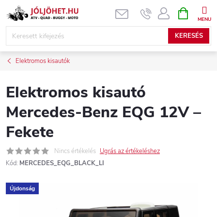
Ugrás
KOSÁR
a
fő
KERESÉS
tartalomhoz
Elektromos kisautók
Elektromos kisautó
Mercedes-Benz EQG 12V –
Fekete
Nincs értékelés
Ugrás az értékeléshez
Kód:
MERCEDES_EQG_BLACK_LI
Újdonság