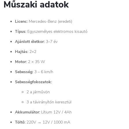
Műszaki adatok
Licenc:
Mercedes-Benz (eredeti)
Típus:
Egyszemélyes elektromos kisautó
Ajánlott életkor:
3–7 év
Hajtás:
2×2
Motor:
2 × 35 W
Sebesség:
3 – 6 km/h
Sebességfokozatok:
2 a járművön
3 a távirányítón keresztül
Akkumulátor:
Lítium 12V / 4Ah
Töltő:
220V → 12V / 1000 mA