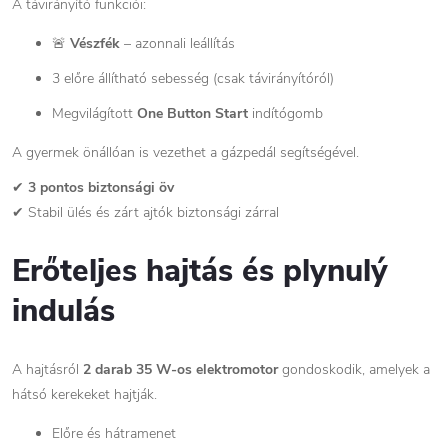
A távirányító funkciói:
🚨
Vészfék
– azonnali leállítás
3 előre állítható sebesség (csak távirányítóról)
Megvilágított
One Button Start
indítógomb
A gyermek önállóan is vezethet a gázpedál segítségével.
✔
3 pontos biztonsági öv
✔ Stabil ülés és zárt ajtók biztonsági zárral
Erőteljes hajtás és plynulý
indulás
A hajtásról
2 darab 35 W-os elektromotor
gondoskodik, amelyek a
hátsó kerekeket hajtják.
Előre és hátramenet