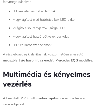
fénymegoldásaival:
LED-es első és hátsó lámpák
Megvilágított első hűtőrács kék LED-ekkel
Világító első irányjelzők (sárga LED)
Megvilágított hátsó pótkerék burkolat
LED-es karosszériaelemek
A részletgazdag kialakításnak köszönhetően a kisautó
megszólalásig hasonlít az eredeti Mercedes EQG modellre
.
Multimédia és kényelmes
vezérlés
A beépített
MP3 multimédiás lejátszó
lehetővé teszi a
zenehallgatást: