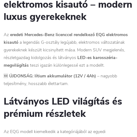
elektromos kisautó – modern
luxus gyerekeknek
Az
eredeti Mercedes-Benz licenccel rendelkező EQG elektromos
kisautó
a legendás G-osztály legújabb, elektromos változatának
gyerekeknek készült kicsinyített mása. Modern SUV megjelenés,
részletgazdag kidolgozás és látványos
LED-es karosszéria-
megvilágítás
teszi igazán különlegessé ezt a modellt.
🆕
ÚJDONSÁG: lítium akkumulátor (12V / 4Ah)
– nagyobb
teljesítmény, hosszabb élettartam.
Látványos LED világítás és
prémium részletek
Az EQG modell kiemelkedik a kategóriájából az egyedi