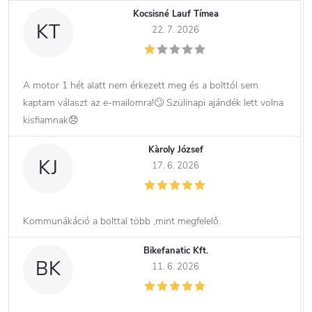
Kocsisné Lauf Tímea
KT
22. 7. 2026
A motor 1 hét alatt nem érkezett meg és a bolttól sem
kaptam választ az e-mailomra!🙄 Szülinapi ajándék lett volna
kisfiamnak😞
Kàroly József
KJ
17. 6. 2026
Kommunákáció a bolttal több ,mint megfelelő.
Bikefanatic Kft.
BK
11. 6. 2026