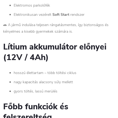
Elektromos parkolófék
Elektronikusan vezérelt
Soft Start
rendszer
🚗 A jármű indulása teljesen rángatásmentes, így biztonságos és
kényelmes a kisebb gyermekek számára is.
Lítium akkumulátor előnyei
(12V / 4Ah)
hosszú élettartam – több töltési ciklus
nagy kapacitás alacsony súly mellett
gyors töltés, lassú merülés
Főbb funkciók és
felszereltség