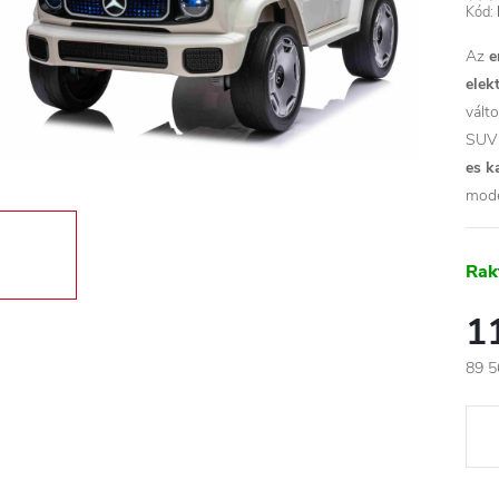
Kód:
Az
e
elek
vált
SUV 
es k
mode
Rak
1
89 5
Egys