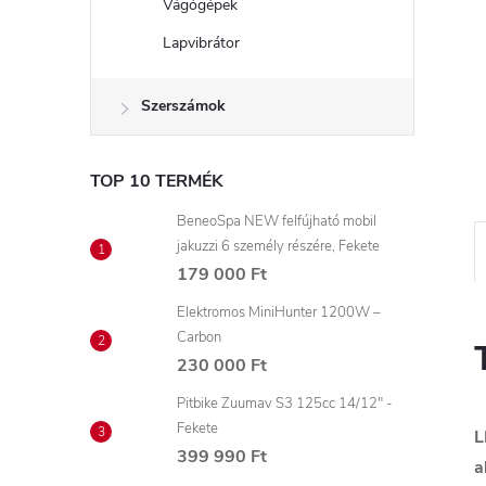
Vágógépek
Lapvibrátor
Szerszámok
TOP 10 TERMÉK
BeneoSpa NEW felfújható mobil
jakuzzi 6 személy részére, Fekete
179 000 Ft
Elektromos MiniHunter 1200W –
Carbon
230 000 Ft
Pitbike Zuumav S3 125cc 14/12" -
Fekete
L
399 990 Ft
a