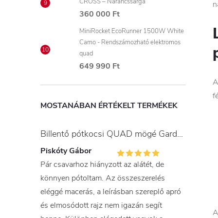
CROSS – Narancssárga
n
360 000 Ft
MiniRocket EcoRunner 1500W White
Camo - Rendszámozható elektromos
quad
649 990 Ft
A
f
MOSTANÁBAN ÉRTÉKELT TERMÉKEK
Billentő pótkocsi QUAD mögé Gardner
Piskóty Gábor
Pár csavarhoz hiányzott az alátét, de
könnyen pótoltam. Az összeszerelés
eléggé macerás, a leírásban szereplő apró
és elmosódott rajz nem igazán segít
A