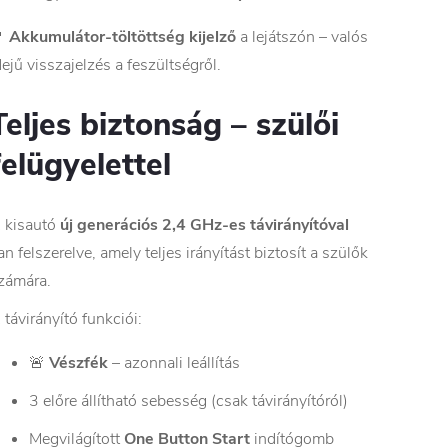

Akkumulátor-töltöttség kijelző
a lejátszón – valós
dejű visszajelzés a feszültségről.
Teljes biztonság – szülői
felügyelettel
 kisautó
új generációs 2,4 GHz-es távirányítóval
an felszerelve, amely teljes irányítást biztosít a szülők
zámára.
 távirányító funkciói:
🚨
Vészfék
– azonnali leállítás
3 előre állítható sebesség (csak távirányítóról)
Megvilágított
One Button Start
indítógomb