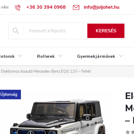
+36 30 394 0968
info@joljohet.hu
 vásárlás lépései
Üzleti feltételek (ÁSZF)
Adatkezelési tájékoztató
KERESÉS
otorok
Rollerek
Gyermekjárművek
Elektromos kisautó Mercedes-Benz EQG 12V – Fehér
E
Újdonság
M
–