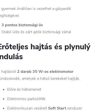
 gyermek önállóan is vezethet a gázpedál
egítségével.
✔
3 pontos biztonsági öv
 Stabil ülés és zárt ajtók biztonsági zárral
Erőteljes hajtás és plynulý
indulás
 hajtásról
2 darab 35 W-os elektromotor
ondoskodik, amelyek a hátsó kerekeket hajtják.
Előre és hátramenet
Elektromos parkolófék
Elektronikusan vezérelt
Soft Start
rendszer