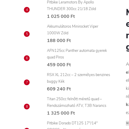
Pitbike Leramotors By Apollo
THUNDER 300cc 21/18 Zöld
1 025 000 Ft
Akkumulátoros Minirocket Viper
1000W Zöld
188 000 Ft
AFN125cc Panther automata gyerek
quad Piros
459 000 Ft
e
RSX XL 212cc – 2 személyes benzines
e
buggy Kék
k
609 240 Ft
r
Titan 250cc felnőtt méretű quad –
k
Rendszámozható ATV, T3B Narancs
e
1 325 000 Ft

Pitbike Dorado DT125 17"/14"