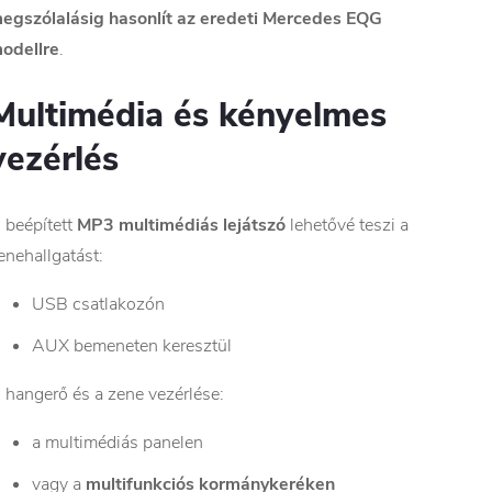
egszólalásig hasonlít az eredeti Mercedes EQG
odellre
.
Multimédia és kényelmes
vezérlés
 beépített
MP3 multimédiás lejátszó
lehetővé teszi a
enehallgatást:
USB csatlakozón
AUX bemeneten keresztül
 hangerő és a zene vezérlése:
a multimédiás panelen
vagy a
multifunkciós kormánykeréken