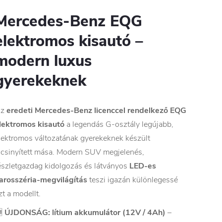
Mercedes-Benz EQG
elektromos kisautó –
modern luxus
gyerekeknek
Az
eredeti Mercedes-Benz licenccel rendelkező EQG
lektromos kisautó
a legendás G-osztály legújabb,
lektromos változatának gyerekeknek készült
icsinyített mása. Modern SUV megjelenés,
észletgazdag kidolgozás és látványos
LED-es
arosszéria-megvilágítás
teszi igazán különlegessé
zt a modellt.

ÚJDONSÁG: lítium akkumulátor (12V / 4Ah)
–