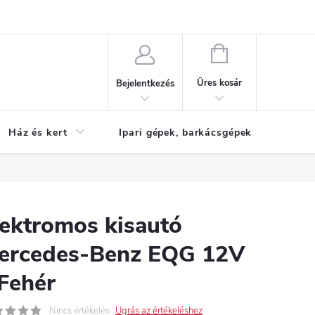
Reklamáció
KOSÁR
Üres kosár
Bejelentkezés
Ház és kert
Ipari gépek, barkácsgépek
S
lektromos kisautó
ercedes-Benz EQG 12V
 Fehér
Nincs értékelés
Ugrás az értékeléshez