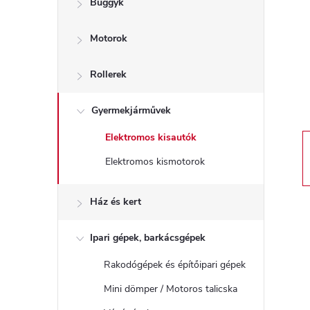
Buggyk
a
Motorok
l
s
Rollerek
ó
Gyermekjárművek
Elektromos kisautók
p
Elektromos kismotorok
a
Ház és kert
n
Ipari gépek, barkácsgépek
e
Rakodógépek és építőipari gépek
l
Mini dömper / Motoros talicska