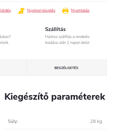
Kérdés
Nyomon követés
Nyomtatás
Szállítás
tásban?
Házhoz szállítás a rendelés
elünk.
leadása után 2 napon belül.
BESZÉLGETÉS
Kiegészítő paraméterek
Súly
:
28 kg