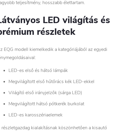
agyobb teljesítmény, hosszabb élettartam.
Látványos LED világítás és
prémium részletek
z EQG modell kiemelkedik a kategóriájából az egyedi
énymegoldásaival:
LED-es első és hátsó lámpák
Megvilágított első hűtőrács kék LED-ekkel
Világító első irányjelzők (sárga LED)
Megvilágított hátsó pótkerék burkolat
LED-es karosszériaelemek
 részletgazdag kialakításnak köszönhetően a kisautó