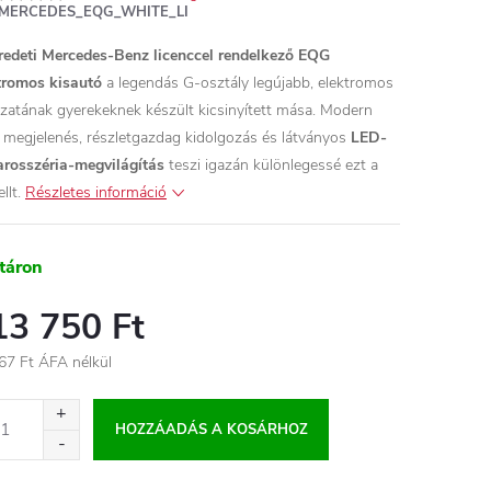
MERCEDES_EQG_WHITE_LI
redeti Mercedes-Benz licenccel rendelkező EQG
tromos kisautó
a legendás G-osztály legújabb, elektromos
ozatának gyerekeknek készült kicsinyített mása. Modern
megjelenés, részletgazdag kidolgozás és látványos
LED-
arosszéria-megvilágítás
teszi igazán különlegessé ezt a
llt.
Részletes információ
táron
13 750 Ft
67 Ft ÁFA nélkül
égár:
HOZZÁADÁS A KOSÁRHOZ