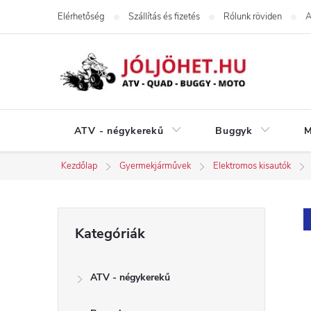
Ugrás
Elérhetőség
Szállítás és fizetés
Rólunk röviden
A
a
fő
tartalomhoz
ATV - négykerekű
Buggyk
M
Kezdőlap
Gyermekjárművek
Elektromos kisautók
O
Kategóriák
Kategóriák
átugrása
l
ATV - négykerekű
d