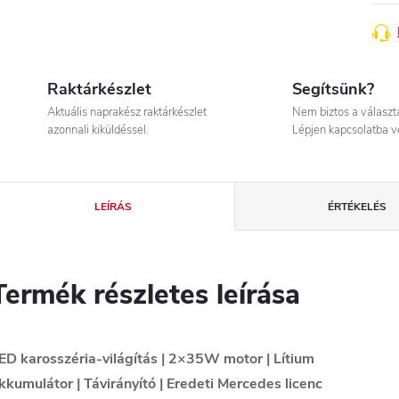
Raktárkészlet
Segítsünk?
Aktuális naprakész raktárkészlet
Nem biztos a válasz
azonnali kiküldéssel.
Lépjen kapcsolatba v
LEÍRÁS
ÉRTÉKELÉS
Termék részletes leírása
ED karosszéria-világítás | 2×35W motor | Lítium
kkumulátor | Távirányító | Eredeti Mercedes licenc