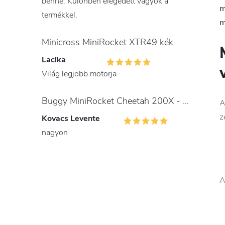
benne. Különben elégedett vagyok a
m
termékkel.
m
Minicross MiniRocket XTR49 kék
Lacika
Világ legjobb motorja
Buggy MiniRocket Cheetah 200X - gyerekeknek és felnőtteknek
A
z
Kovacs Levente
nagyon
A