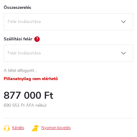
Összeszerelés
Szállítási felár
?
A tétel elfogyott…
Pillanatnyilag nem elérhető
877 000 Ft
690 551 Ft
ÁFA nélkül
Egységár:
Kérdés
Nyomon követés