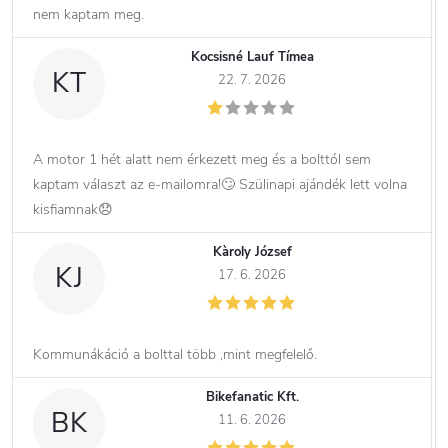
nem kaptam meg.
Kocsisné Lauf Tímea
KT
22. 7. 2026
A motor 1 hét alatt nem érkezett meg és a bolttól sem
kaptam választ az e-mailomra!🙄 Szülinapi ajándék lett volna
kisfiamnak😞
Kàroly József
KJ
17. 6. 2026
Kommunákáció a bolttal több ,mint megfelelő.
Bikefanatic Kft.
BK
11. 6. 2026