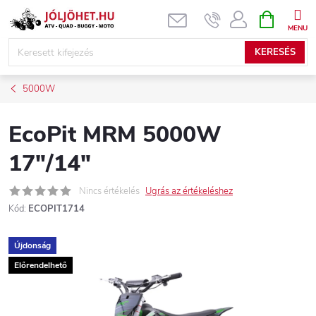
Ugrás
KOSÁR
a
fő
KERESÉS
tartalomhoz
5000W
EcoPit MRM 5000W
17″/14″
Nincs értékelés
Ugrás az értékeléshez
Kód:
ECOPIT1714
Újdonság
Előrendelhető