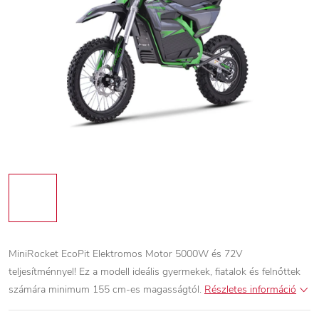
MiniRocket EcoPit Elektromos Motor 5000W és 72V
teljesítménnyel! Ez a modell ideális gyermekek, fiatalok és felnőttek
számára minimum 155 cm-es magasságtól.
Részletes információ