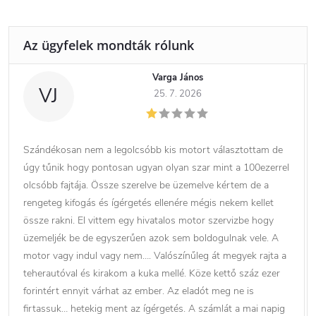
Varga János
VJ
25. 7. 2026
Szándékosan nem a legolcsóbb kis motort választottam de
úgy tűnik hogy pontosan ugyan olyan szar mint a 100ezerrel
olcsóbb fajtája. Össze szerelve be üzemelve kértem de a
rengeteg kifogás és ígérgetés ellenére mégis nekem kellet
össze rakni. El vittem egy hivatalos motor szervizbe hogy
üzemeljék be de egyszerűen azok sem boldogulnak vele. A
motor vagy indul vagy nem…. Valószínűleg át megyek rajta a
teherautóval és kirakom a kuka mellé. Köze kettő száz ezer
forintért ennyit várhat az ember. Az eladót meg ne is
firtassuk… hetekig ment az ígérgetés. A számlát a mai napig