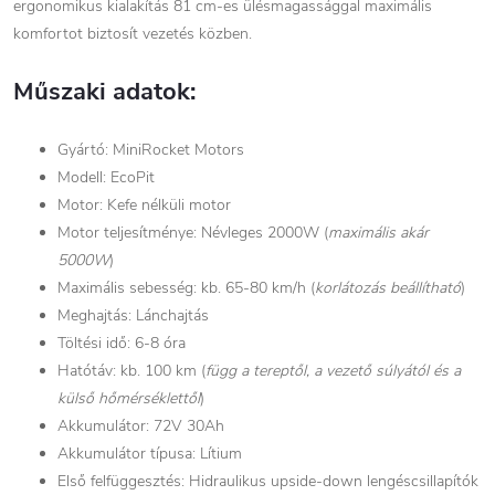
ergonomikus kialakítás 81 cm-es ülésmagassággal maximális
komfortot biztosít vezetés közben.
Műszaki adatok:
Gyártó: MiniRocket Motors
Modell: EcoPit
Motor: Kefe nélküli motor
Motor teljesítménye: Névleges 2000W (
maximális akár
5000W
)
Maximális sebesség: kb. 65-80 km/h (
korlátozás beállítható
)
Meghajtás: Lánchajtás
Töltési idő: 6-8 óra
Hatótáv: kb. 100 km (
függ a tereptől, a vezető súlyától és a
külső hőmérséklettől
)
Akkumulátor: 72V 30Ah
Akkumulátor típusa: Lítium
Első felfüggesztés: Hidraulikus upside-down lengéscsillapítók