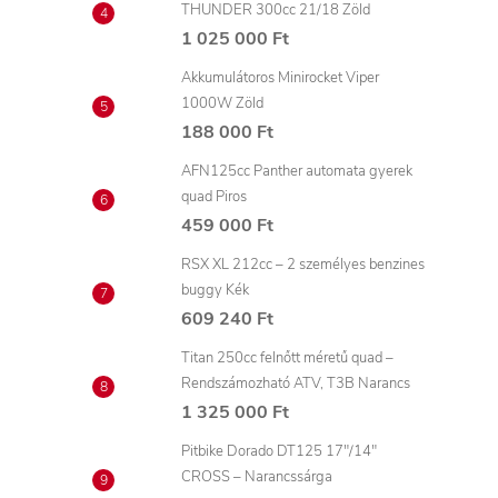
THUNDER 300cc 21/18 Zöld
1 025 000 Ft
Akkumulátoros Minirocket Viper
1000W Zöld
188 000 Ft
AFN125cc Panther automata gyerek
quad Piros
459 000 Ft
RSX XL 212cc – 2 személyes benzines
buggy Kék
609 240 Ft
Titan 250cc felnőtt méretű quad –
Rendszámozható ATV, T3B Narancs
1 325 000 Ft
Pitbike Dorado DT125 17"/14"
CROSS – Narancssárga