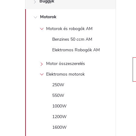
Buggyk
a
Motorok
l
Motorok és robogók AM
s
Benzines 50 ccm AM
ó
Elektromos Robogók AM
p
Motor összeszerelés
Elektromos motorok
a
250W
n
550W
1000W
e
1200W
l
1600W