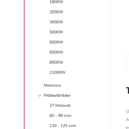
1800W
2000W
3000W
5000W
6000W
6500W
8000W
11000W
Minicross
Pitbike/dirtbike
2T Motorok
O
60 - 90 ccm
A
110 - 125 ccm
e