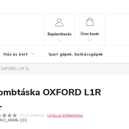
Reklamáció
KOSÁR
Üres kosár
Bejelentkezés
Ház és kert
Ipari gépek, barkácsgépek
S
a OXFORD L1R 2L
ombtáska OXFORD L1R
L
Nincs értékelés
Ugrás az értékeléshez
ACI_M006-133