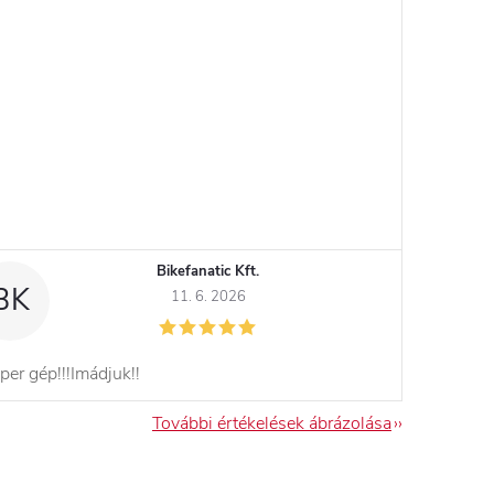
Bikefanatic Kft.
BK
11. 6. 2026
per gép!!!Imádjuk!!
További értékelések ábrázolása