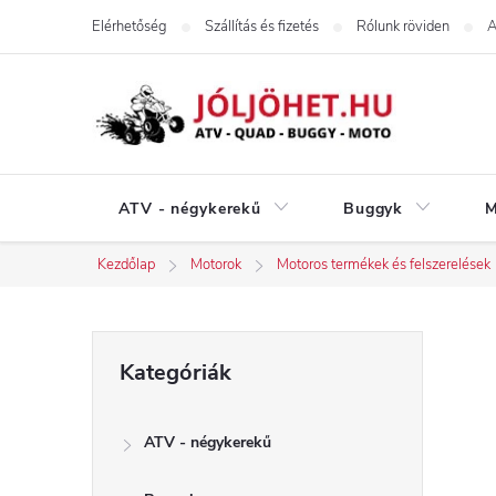
Ugrás
Elérhetőség
Szállítás és fizetés
Rólunk röviden
A
a
fő
tartalomhoz
ATV - négykerekű
Buggyk
M
Kezdőlap
Motorok
Motoros termékek és felszerelések
O
Kategóriák
Kategóriák
átugrása
l
ATV - négykerekű
d