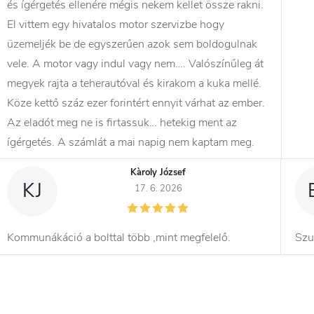
és ígérgetés ellenére mégis nekem kellet össze rakni.
El vittem egy hivatalos motor szervizbe hogy
üzemeljék be de egyszerűen azok sem boldogulnak
vele. A motor vagy indul vagy nem…. Valószínűleg át
megyek rajta a teherautóval és kirakom a kuka mellé.
Köze kettő száz ezer forintért ennyit várhat az ember.
Az eladót meg ne is firtassuk… hetekig ment az
ígérgetés. A számlát a mai napig nem kaptam meg.
Kàroly József
KJ
17. 6. 2026
Kommunákáció a bolttal több ,mint megfelelő.
Szu