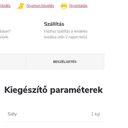
Kérdés
Nyomon követés
Nyomtatás
Szállítás
tásban?
Házhoz szállítás a rendelés
elünk.
leadása után 2 napon belül.
BESZÉLGETÉS
Kiegészítő paraméterek
Súly
:
1 kg