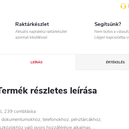
Raktárkészlet
Segítsünk?
Aktuális naprakész raktárkészlet
Nem biztos a válasz
azonnali kiküldéssel.
Lépjen kapcsolatba v
LEÍRÁS
ÉRTÉKELÉS
Termék részletes leírása
L 239 combtáska
 dokumentumokhoz, telefonokhoz, pénztárcákhoz,
szközökhöz való gyors hozzáférésre alkalmas ...