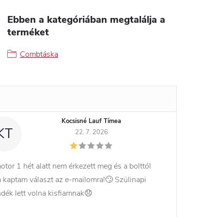
Ebben a kategóriában megtalálja a
terméket
Combtáska
Kocsisné Lauf Tímea
KT
22. 7. 2026
otor 1 hét alatt nem érkezett meg és a bolttól
 kaptam választ az e-mailomra!🙄 Szülinapi
ndék lett volna kisfiamnak😞