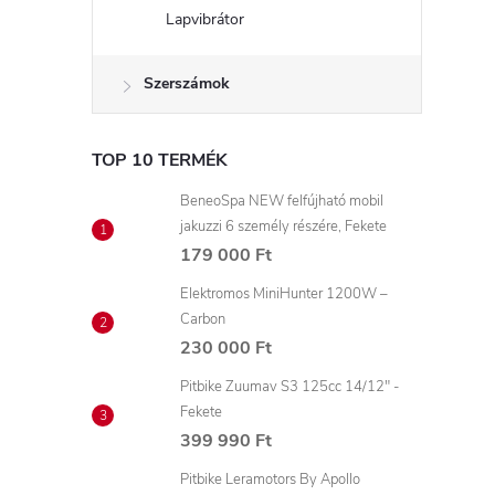
Lapvibrátor
Szerszámok
TOP 10 TERMÉK
BeneoSpa NEW felfújható mobil
jakuzzi 6 személy részére, Fekete
179 000 Ft
Elektromos MiniHunter 1200W –
Carbon
230 000 Ft
Pitbike Zuumav S3 125cc 14/12" -
Fekete
399 990 Ft
Pitbike Leramotors By Apollo