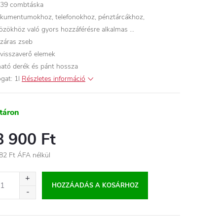
39 combtáska
kumentumokhoz, telefonokhoz, pénztárcákhoz,
özökhöz való gyors hozzáférésre alkalmas ...
pzáras zseb
visszaverő elemek
tható derék és pánt hossza
gat: 1l
Részletes információ
táron
8 900 Ft
82 Ft ÁFA nélkül
égár:
HOZZÁADÁS A KOSÁRHOZ