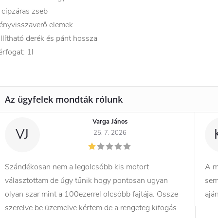
 cipzáras zseb
ényvisszaverő elemek
llítható derék és pánt hossza
érfogat: 1l
Varga János
VJ
25. 7. 2026
Szándékosan nem a legolcsóbb kis motort
A m
választottam de úgy tűnik hogy pontosan ugyan
sem
olyan szar mint a 100ezerrel olcsóbb fajtája. Össze
ajá
szerelve be üzemelve kértem de a rengeteg kifogás