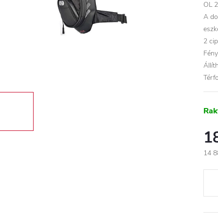
OL 2
A do
eszk
2 ci
Fény
Állí
Térfo
Rak
1
14 8
Egys