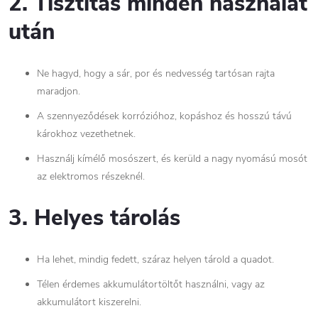
2. Tisztítás minden használat
után
Ne hagyd, hogy a sár, por és nedvesség tartósan rajta
maradjon.
A szennyeződések korrózióhoz, kopáshoz és hosszú távú
károkhoz vezethetnek.
Használj kímélő mosószert, és kerüld a nagy nyomású mosót
az elektromos részeknél.
3. Helyes tárolás
Ha lehet, mindig fedett, száraz helyen tárold a quadot.
Télen érdemes akkumulátortöltőt használni, vagy az
akkumulátort kiszerelni.