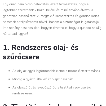
Egy quad nem olcsó befektetés, ezért természetes, hogy a
legtöbbet szeretnénk kihozni belőle, és minél tovább élvezni a
gondtalan használatot. A megfelelő karbantartás és gondoskodás
nemcsak a teljesítményt növeli, hanem a biztonságot is garantálja.
Íme néhány hasznos tipp, hogyan érheted el, hogy a quadod sokáig
hű társad legyen!
1. Rendszeres olaj- és
szűrőcsere
Az olaj az egyik legfontosabb eleme a motor élettartamának.
Mindig a gyártó által előírt olajat használd.
Az olajszűrőt és levegőszűrőt is tisztítsd vagy cseréld
rendszeresen.