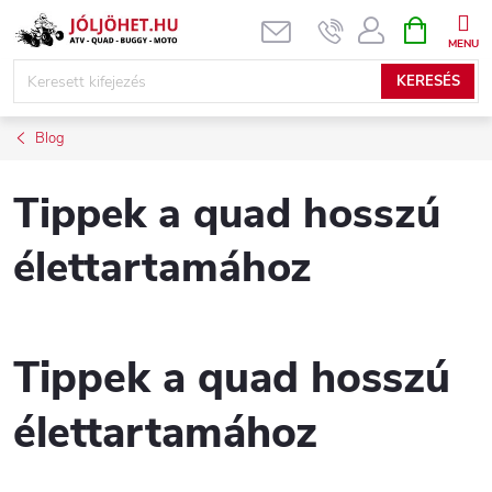
Ugrás
KOSÁR
a
fő
KERESÉS
tartalomhoz
Blog
Tippek a quad hosszú
élettartamához
Tippek a quad hosszú
élettartamához