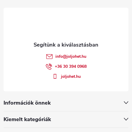
á
b
l
é
info
@
joljohet.hu
c
+36 30 394 0968
joljohet.hu
Információk önnek
Kiemelt kategóriák