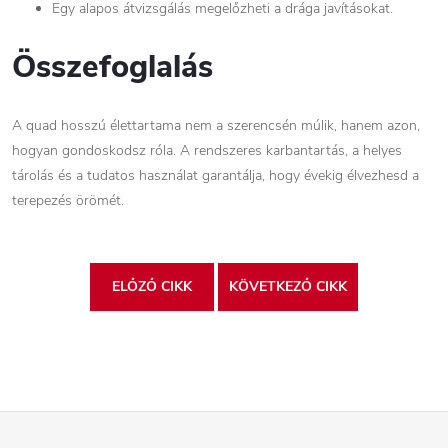
Egy alapos átvizsgálás megelőzheti a drága javításokat.
Összefoglalás
A quad hosszú élettartama nem a szerencsén múlik, hanem azon,
hogyan gondoskodsz róla. A rendszeres karbantartás, a helyes
tárolás és a tudatos használat garantálja, hogy évekig élvezhesd a
terepezés örömét.
ELŐZŐ CIKK
KÖVETKEZŐ CIKK
L