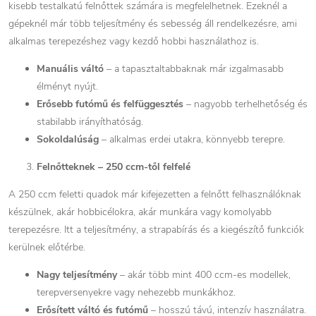
kisebb testalkatú felnőttek számára is megfelelhetnek. Ezeknél a
gépeknél már több teljesítmény és sebesség áll rendelkezésre, ami
alkalmas terepezéshez vagy kezdő hobbi használathoz is.
Manuális váltó
– a tapasztaltabbaknak már izgalmasabb
élményt nyújt.
Erősebb futómű és felfüggesztés
– nagyobb terhelhetőség és
stabilabb irányíthatóság.
Sokoldalúság
– alkalmas erdei utakra, könnyebb terepre.
Felnőtteknek – 250 ccm-től felfelé
A 250 ccm feletti quadok már kifejezetten a felnőtt felhasználóknak
készülnek, akár hobbicélokra, akár munkára vagy komolyabb
terepezésre. Itt a teljesítmény, a strapabírás és a kiegészítő funkciók
kerülnek előtérbe.
Nagy teljesítmény
– akár több mint 400 ccm-es modellek,
terepversenyekre vagy nehezebb munkákhoz.
Erősített váltó és futómű
– hosszú távú, intenzív használatra.