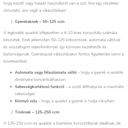
hogy kezdő vagy haladó használóról van-e szó. Íme egy részletes
útmutató, ami segít a választásban!
Gyerekeknek – 50–125 ccm
A legkisebb quadok kifejezetten a 4–10 éves korosztály számára
készültek. Ezek jellemzően 50–125 köbcentisek, automata váltóval
és visszafogott teljesítménnyel, így könnyen kezelhetők és
biztonságosak. Gyerekquad választásakor fontos figyelembe venni a
következőket:
Automata vagy félautomata váltó
– hogy a gyerek a vezetés
élményére koncentrálhasson.
Sebességkorlátozó funkció
– a szülő állíthatja be a maximális
sebességet.
Könnyű súly
– hogy a quadot a gyerek is tudja irányítani.
Tiniknek – 125–250 ccm
A 125–250 ccm-es quadok a tizenéves korosztálynak ideálisak, de