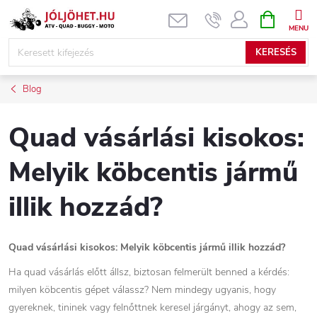
Ugrás
KOSÁR
a
fő
KERESÉS
tartalomhoz
Blog
Quad vásárlási kisokos:
Melyik köbcentis jármű
illik hozzád?
Quad vásárlási kisokos: Melyik köbcentis jármű illik hozzád?
Ha quad vásárlás előtt állsz, biztosan felmerült benned a kérdés:
milyen köbcentis gépet válassz? Nem mindegy ugyanis, hogy
gyereknek, tininek vagy felnőttnek keresel járgányt, ahogy az sem,