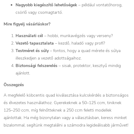
Nagyobb kiegészítő lehetőségek
– például vontatóhorog,
csörlő vagy csomagtartó.
Mire figyelj vásárláskor?
Használati cél
– hobbi, munkavégzés vagy verseny?
Vezető tapasztalata
– kezdő, haladó vagy profi?
Testméret és súly
– fontos, hogy a quad mérete és súlya
illeszkedjen a vezető adottságaihoz.
Biztonsági felszerelés
– sisak, protektor, kesztyű mindig
ajánlott.
Összegzés
A megfelelő köbcentis quad kiválasztása kulcskérdés a biztonságos
és élvezetes használathoz. Gyerekeknek a 50–125 ccm, tiniknek
125–250 ccm, míg felnőtteknek a 250 ccm feletti modellek
ajánlottak. Ha még bizonytalan vagy a választásban, keress minket
bizalommal, segítünk megtalálni a számodra legideálisabb járművet!