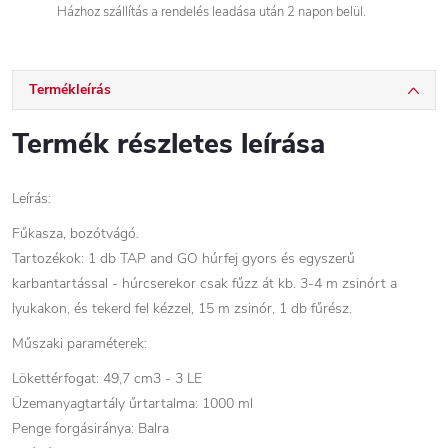
Házhoz szállítás a rendelés leadása után 2 napon belül.
Termékleírás
Termék részletes leírása
Leírás:
Fűkasza, bozótvágó.
Tartozékok: 1 db TAP and GO húrfej gyors és egyszerű
karbantartással - húrcserekor csak fűzz át kb. 3-4 m zsinórt a
lyukakon, és tekerd fel kézzel, 15 m zsinór, 1 db fűrész.
Műszaki paraméterek:
Lökettérfogat: 49,7 cm3 - 3 LE
Üzemanyagtartály űrtartalma: 1000 ml
Penge forgásiránya: Balra