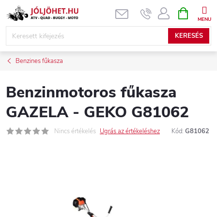
Ugrás
KOSÁR
a
fő
KERESÉS
tartalomhoz
Benzines fűkasza
Benzinmotoros fűkasza
GAZELA - GEKO G81062
Nincs értékelés
Ugrás az értékeléshez
Kód:
G81062