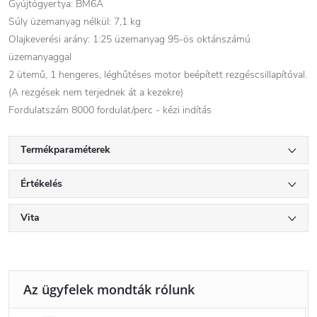
Gyújtógyertya: BM6A
Súly üzemanyag nélkül: 7,1 kg
Olajkeverési arány: 1:25 üzemanyag 95-ös oktánszámú
üzemanyaggal
2 ütemű, 1 hengeres, léghűtéses motor beépített rezgéscsillapítóval.
(A rezgések nem terjednek át a kezekre)
Fordulatszám 8000 fordulat/perc - kézi indítás
Termékparaméterek
Értékelés
Vita