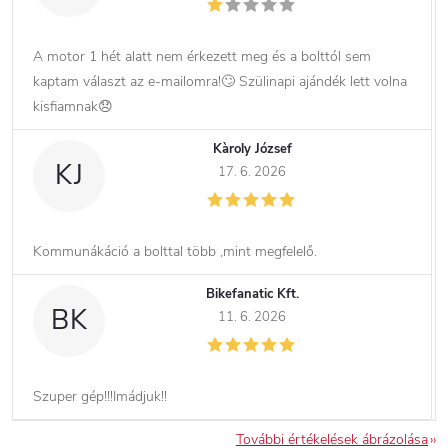
A motor 1 hét alatt nem érkezett meg és a bolttól sem
kaptam választ az e-mailomra!🙄 Szülinapi ajándék lett volna
kisfiamnak😞
Kàroly József
KJ
17. 6. 2026
Kommunákáció a bolttal több ,mint megfelelő.
Bikefanatic Kft.
BK
11. 6. 2026
Szuper gép!!!Imádjuk!!
További értékelések ábrázolása