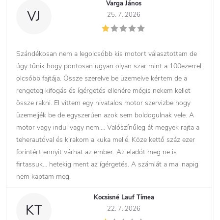
Varga János
VJ
25. 7. 2026
Szándékosan nem a legolcsóbb kis motort választottam de
úgy tűnik hogy pontosan ugyan olyan szar mint a 100ezerrel
olcsóbb fajtája. Össze szerelve be üzemelve kértem de a
rengeteg kifogás és ígérgetés ellenére mégis nekem kellet
össze rakni. El vittem egy hivatalos motor szervizbe hogy
üzemeljék be de egyszerűen azok sem boldogulnak vele. A
motor vagy indul vagy nem…. Valószínűleg át megyek rajta a
teherautóval és kirakom a kuka mellé. Köze kettő száz ezer
forintért ennyit várhat az ember. Az eladót meg ne is
firtassuk… hetekig ment az ígérgetés. A számlát a mai napig
nem kaptam meg.
Kocsisné Lauf Tímea
KT
22. 7. 2026