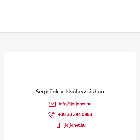
L
á
b
l
é
info
@
joljohet.hu
c
+36 30 394 0968
joljohet.hu