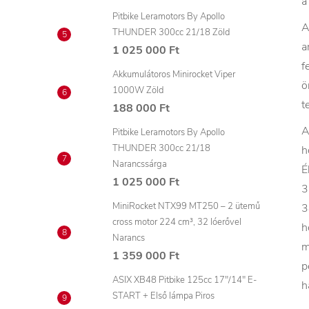
a
Pitbike Leramotors By Apollo
A
THUNDER 300cc 21/18 Zöld
a
1 025 000 Ft
f
Akkumulátoros Minirocket Viper
ö
1000W Zöld
t
188 000 Ft
A
Pitbike Leramotors By Apollo
THUNDER 300cc 21/18
h
Narancssárga
É
1 025 000 Ft
3
MiniRocket NTX99 MT250 – 2 ütemű
3
cross motor 224 cm³, 32 lóerővel
h
Narancs
m
1 359 000 Ft
p
ASIX XB48 Pitbike 125cc 17"/14" E-
h
START + Első lámpa Piros