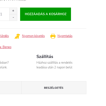
égár:
HOZZÁADÁS A KOSÁRHOZ
Kérdés
Nyomon követés
Nyomtatás
a:
Beneo
Szállítás
tásban?
Házhoz szállítás a rendelés
elünk.
leadása után 2 napon belül.
BESZÉLGETÉS