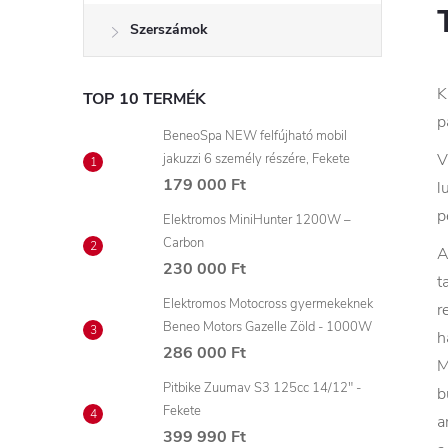
Szerszámok
K
TOP 10 TERMÉK
p
BeneoSpa NEW felfújható mobil
V
jakuzzi 6 személy részére, Fekete
179 000 Ft
l
p
Elektromos MiniHunter 1200W –
Carbon
A
230 000 Ft
t
Elektromos Motocross gyermekeknek
r
Beneo Motors Gazelle Zöld - 1000W
h
286 000 Ft
M
Pitbike Zuumav S3 125cc 14/12" -
b
Fekete
a
399 990 Ft