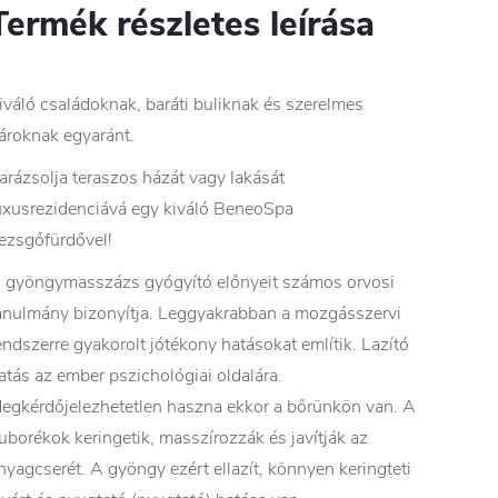
Termék részletes leírása
iváló családoknak, baráti buliknak és szerelmes
ároknak egyaránt.
arázsolja teraszos házát vagy lakását
uxusrezidenciává egy kiváló BeneoSpa
ezsgőfürdővel!
 gyöngymasszázs gyógyító előnyeit számos orvosi
anulmány bizonyítja. Leggyakrabban a mozgásszervi
endszerre gyakorolt ​​jótékony hatásokat említik. Lazító
atás az ember pszichológiai oldalára.
egkérdőjelezhetetlen haszna ekkor a bőrünkön van. A
uborékok keringetik, masszírozzák és javítják az
nyagcserét. A gyöngy ezért ellazít, könnyen keringteti