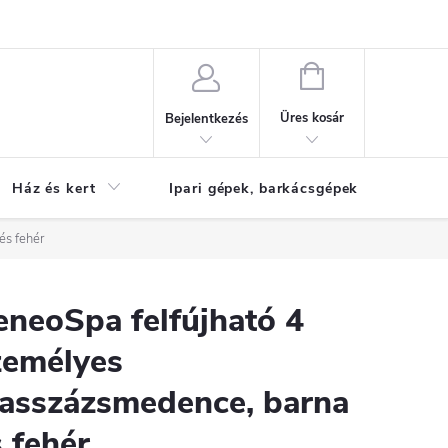
Reklamáció
KOSÁR
Üres kosár
Bejelentkezés
Ház és kert
Ipari gépek, barkácsgépek
S
és fehér
eneoSpa felfújható 4
zemélyes
asszázsmedence, barna
 fehér