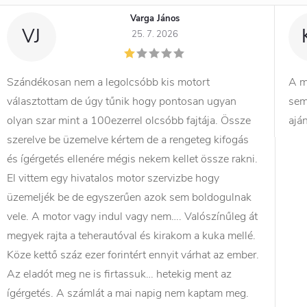
Varga János
VJ
25. 7. 2026
Szándékosan nem a legolcsóbb kis motort
A m
választottam de úgy tűnik hogy pontosan ugyan
sem
olyan szar mint a 100ezerrel olcsóbb fajtája. Össze
ajá
szerelve be üzemelve kértem de a rengeteg kifogás
és ígérgetés ellenére mégis nekem kellet össze rakni.
El vittem egy hivatalos motor szervizbe hogy
üzemeljék be de egyszerűen azok sem boldogulnak
vele. A motor vagy indul vagy nem…. Valószínűleg át
megyek rajta a teherautóval és kirakom a kuka mellé.
Köze kettő száz ezer forintért ennyit várhat az ember.
Az eladót meg ne is firtassuk… hetekig ment az
ígérgetés. A számlát a mai napig nem kaptam meg.