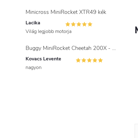
Minicross MiniRocket XTR49 kék
Lacika
Világ legjobb motorja
Buggy MiniRocket Cheetah 200X - gyerekeknek és felnőtteknek
Kovacs Levente
nagyon