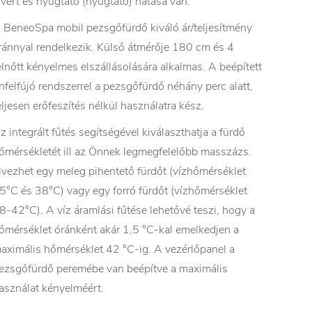
 vért és nyugtató (nyugtató) hatása van.
 BeneoSpa mobil pezsgőfürdő kiváló ár/teljesítmény
ránnyal rendelkezik. Külső átmérője 180 cm és 4
elnőtt kényelmes elszállásolására alkalmas. A beépített
nfelfújó rendszerrel a pezsgőfürdő néhány perc alatt,
eljesen erőfeszítés nélkül használatra kész.
z integrált fűtés segítségével kiválaszthatja a fürdő
őmérsékletét ill az Önnek legmegfelelőbb masszázs.
lvezhet egy meleg pihentető fürdőt (vízhőmérséklet
5°C és 38°C) vagy egy forró fürdőt (vízhőmérséklet
8-42°C). A víz áramlási fűtése lehetővé teszi, hogy a
őmérséklet óránként akár 1,5 °C-kal emelkedjen a
aximális hőmérséklet 42 °C-ig. A vezérlőpanel a
ezsgőfürdő peremébe van beépítve a maximális
asználat kényelméért.