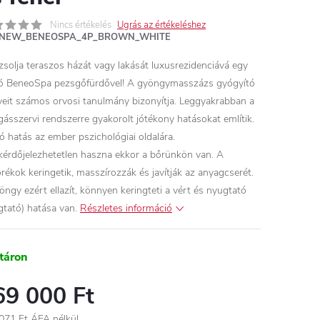
Nincs értékelés
Ugrás az értékeléshez
NEW_BENEOSPA_4P_BROWN_WHITE
zsolja teraszos házát vagy lakását luxusrezidenciává egy
ló BeneoSpa pezsgőfürdővel!
A gyöngymasszázs gyógyító
yeit számos orvosi tanulmány bizonyítja. Leggyakrabban a
ásszervi rendszerre gyakorolt ​​jótékony hatásokat említik.
tó hatás az ember pszichológiai oldalára.
érdőjelezhetetlen haszna ekkor a bőrünkön van. A
rékok keringetik, masszírozzák és javítják az anyagcserét.
öngy ezért ellazít, könnyen keringteti a vért és nyugtató
gtató) hatása van.
Részletes információ
táron
69 000 Ft
071 Ft ÁFA nélkül