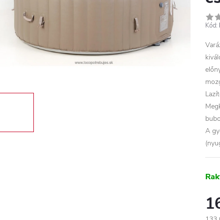
Kód:
Vará
kivá
előn
mozg
Lazí
Megk
bubo
A gy
(nyu
Rak
1
133 