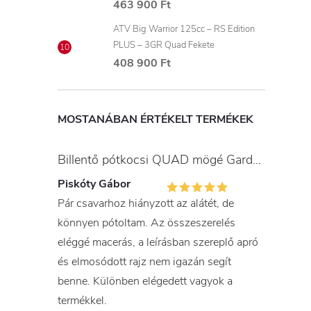
463 900 Ft
ATV Big Warrior 125cc – RS Edition
PLUS – 3GR Quad Fekete
408 900 Ft
MOSTANÁBAN ÉRTÉKELT TERMÉKEK
Billentő pótkocsi QUAD mögé Gardner
Piskóty Gábor
Pár csavarhoz hiányzott az alátét, de
könnyen pótoltam. Az összeszerelés
eléggé macerás, a leírásban szereplő apró
és elmosódott rajz nem igazán segít
benne. Különben elégedett vagyok a
termékkel.