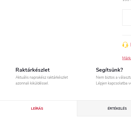
Egys
Márk
Raktárkészlet
Segítsünk?
Aktuális naprakész raktárkészlet
Nem biztos a válasz
azonnali kiküldéssel.
Lépjen kapcsolatba v
LEÍRÁS
ÉRTÉKELÉS