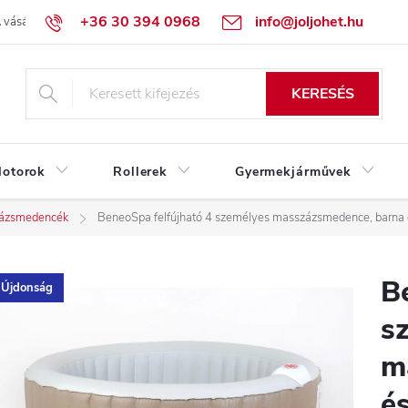
+36 30 394 0968
info@joljohet.hu
 vásárlás lépései
Üzleti feltételek (ÁSZF)
Adatkezelési tájékoztató
KERESÉS
otorok
Rollerek
Gyermekjárművek
zázsmedencék
BeneoSpa felfújható 4 személyes masszázsmedence, barna 
B
Újdonság
s
m
és