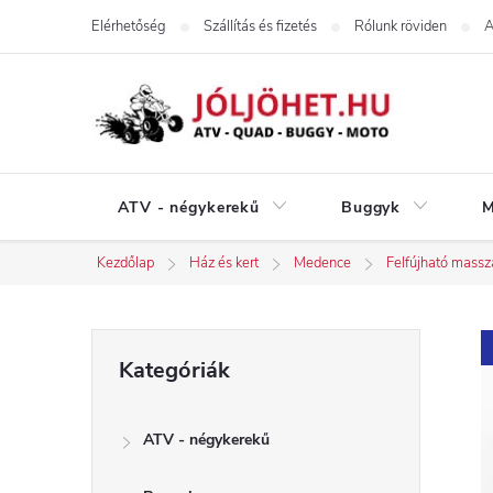
Ugrás
Elérhetőség
Szállítás és fizetés
Rólunk röviden
A
a
fő
tartalomhoz
ATV - négykerekű
Buggyk
M
Kezdőlap
Ház és kert
Medence
Felfújható mass
O
Kategóriák
Kategóriák
átugrása
l
ATV - négykerekű
d