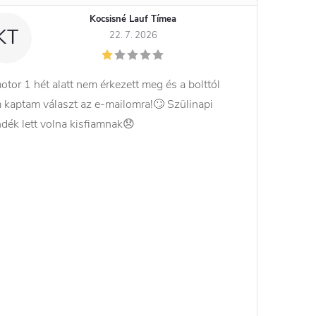
Kocsisné Lauf Tímea
KT
22. 7. 2026
otor 1 hét alatt nem érkezett meg és a bolttól
 kaptam választ az e-mailomra!🙄 Szülinapi
ndék lett volna kisfiamnak😞