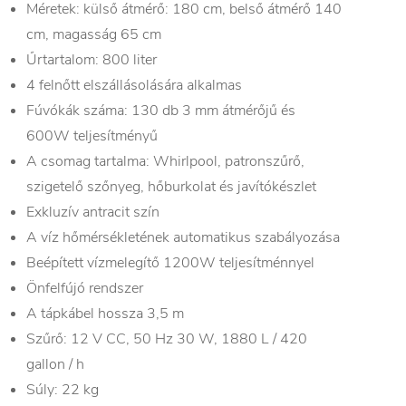
Méretek: külső átmérő: 180 cm, belső átmérő 140
cm, magasság 65 cm
Űrtartalom: 800 liter
4 felnőtt elszállásolására alkalmas
Fúvókák száma: 130 db 3 mm átmérőjű és
600W teljesítményű
A csomag tartalma: Whirlpool, patronszűrő,
szigetelő szőnyeg, hőburkolat és javítókészlet
Exkluzív antracit szín
A víz hőmérsékletének automatikus szabályozása
Beépített vízmelegítő 1200W teljesítménnyel
Önfelfújó rendszer
A tápkábel hossza 3,5 m
Szűrő: 12 V CC, 50 Hz 30 W, 1880 L / 420
gallon / h
Súly: 22 kg