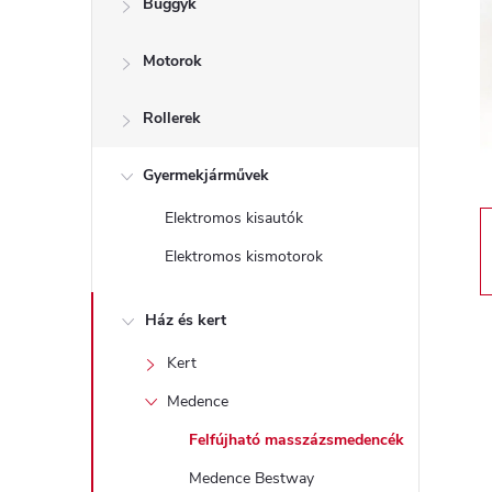
Buggyk
a
Motorok
l
s
Rollerek
ó
Gyermekjárművek
Elektromos kisautók
p
Elektromos kismotorok
a
Ház és kert
n
Kert
e
Medence
Felfújható masszázsmedencék
l
Medence Bestway