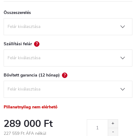
Összeszerelés
Szállítási felár
?
Bővített garancia (12 hónap)
?
Pillanatnyilag nem elérhető
289 000 Ft
227 559 Ft
ÁFA nélkül