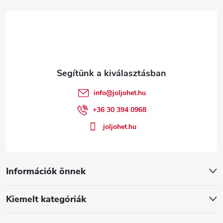
á
b
l
é
info
@
joljohet.hu
c
+36 30 394 0968
joljohet.hu
Információk önnek
Kiemelt kategóriák