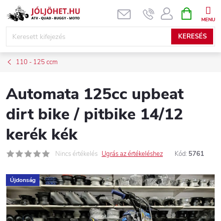
Ugrás
KOSÁR
a
fő
KERESÉS
tartalomhoz
110 - 125 ccm
Automata 125cc upbeat
dirt bike / pitbike 14/12
kerék kék
Nincs értékelés
Ugrás az értékeléshez
Kód:
5761
Újdonság