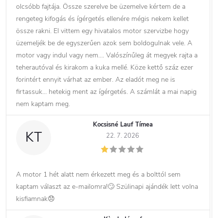
olcsóbb fajtája. Össze szerelve be üzemelve kértem de a
rengeteg kifogás és ígérgetés ellenére mégis nekem kellet
össze rakni. El vittem egy hivatalos motor szervizbe hogy
üzemeljék be de egyszerűen azok sem boldogulnak vele. A
motor vagy indul vagy nem…. Valószínűleg át megyek rajta a
teherautóval és kirakom a kuka mellé. Köze kettő száz ezer
forintért ennyit várhat az ember. Az eladót meg ne is
firtassuk… hetekig ment az ígérgetés. A számlát a mai napig
nem kaptam meg.
Kocsisné Lauf Tímea
KT
22. 7. 2026
A motor 1 hét alatt nem érkezett meg és a bolttól sem
kaptam választ az e-mailomra!🙄 Szülinapi ajándék lett volna
kisfiamnak😞