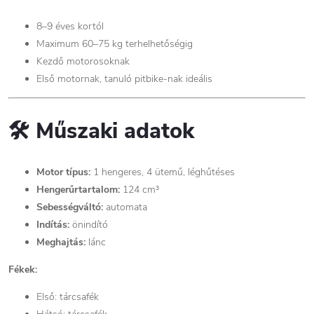
8–9 éves kortól
Maximum 60–75 kg terhelhetőségig
Kezdő motorosoknak
Első motornak, tanuló pitbike-nak ideális
🛠️ Műszaki adatok
Motor típus:
1 hengeres, 4 ütemű, léghűtéses
Hengerűrtartalom:
124 cm³
Sebességváltó:
automata
Indítás:
önindító
Meghajtás:
lánc
Fékek:
Első: tárcsafék