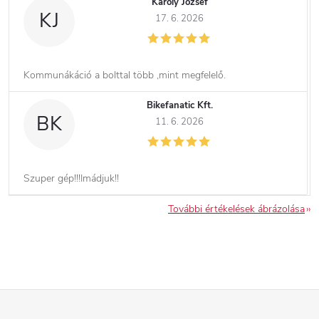
Kàroly József
KJ
17. 6. 2026
Kommunákáció a bolttal több ,mint megfelelő.
Bikefanatic Kft.
BK
11. 6. 2026
Szuper gép!!!Imádjuk!!
További értékelések ábrázolása
L