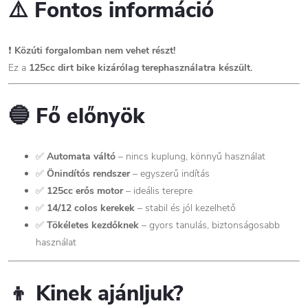
⚠️ Fontos információ
❗
Közúti forgalomban nem vehet részt!
Ez a
125cc dirt bike kizárólag terephasználatra készült.
🔵 Fő előnyök
✅
Automata váltó
– nincs kuplung, könnyű használat
✅
Önindítós rendszer
– egyszerű indítás
✅
125cc erős motor
– ideális terepre
✅
14/12 colos kerekek
– stabil és jól kezelhető
✅
Tökéletes kezdőknek
– gyors tanulás, biztonságosabb
használat
👦 Kinek ajánljuk?