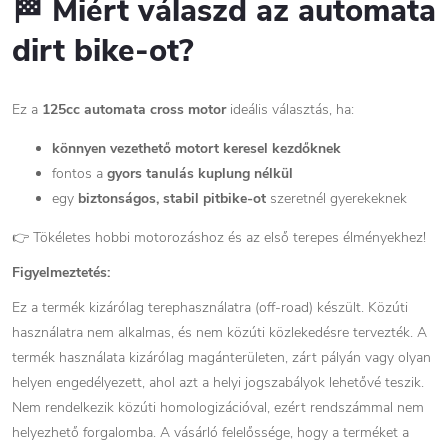
🏁 Miért válaszd az automata
dirt bike-ot?
Ez a
125cc automata cross motor
ideális választás, ha:
könnyen vezethető motort keresel kezdőknek
fontos a
gyors tanulás kuplung nélkül
egy
biztonságos, stabil pitbike-ot
szeretnél gyerekeknek
👉 Tökéletes hobbi motorozáshoz és az első terepes élményekhez!
Figyelmeztetés:
Ez a termék kizárólag terephasználatra (off-road) készült. Közúti
használatra nem alkalmas, és nem közúti közlekedésre tervezték. A
termék használata kizárólag magánterületen, zárt pályán vagy olyan
helyen engedélyezett, ahol azt a helyi jogszabályok lehetővé teszik.
Nem rendelkezik közúti homologizációval, ezért rendszámmal nem
helyezhető forgalomba. A vásárló felelőssége, hogy a terméket a