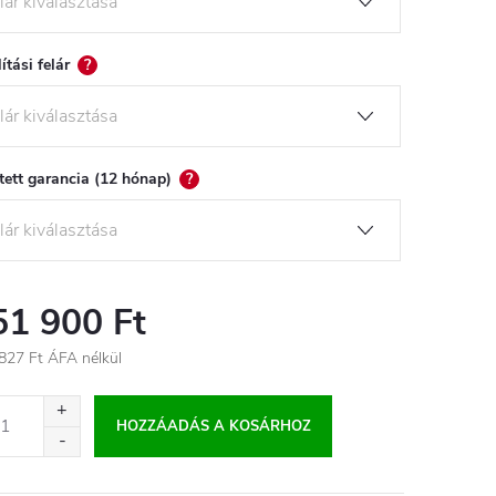
lítási felár
?
tett garancia (12 hónap)
?
51 900 Ft
827 Ft
ÁFA nélkül
égár:
HOZZÁADÁS A KOSÁRHOZ