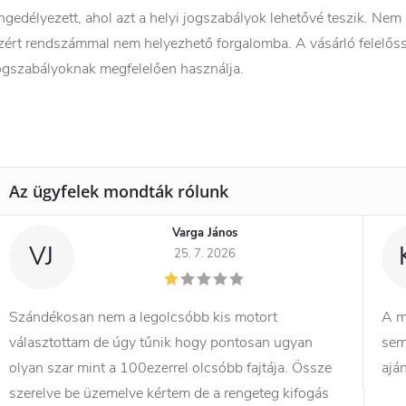
ngedélyezett, ahol azt a helyi jogszabályok lehetővé teszik. Nem
zért rendszámmal nem helyezhető forgalomba. A vásárló felelőss
ogszabályoknak megfelelően használja.
Varga János
VJ
25. 7. 2026
Szándékosan nem a legolcsóbb kis motort
A m
választottam de úgy tűnik hogy pontosan ugyan
sem
olyan szar mint a 100ezerrel olcsóbb fajtája. Össze
ajá
szerelve be üzemelve kértem de a rengeteg kifogás