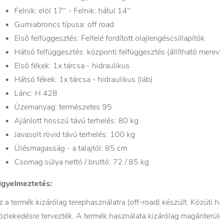
Felnik: elöl 17" - Felnik: hátul 14"
Gumiabroncs típusa: off road
Első felfüggesztés: Felfelé fordított olajlengéscsillapítók
Hátsó felfüggesztés: központi felfüggesztés (állítható mere
Első fékek: 1x tárcsa - hidraulikus
Hátsó fékek: 1x tárcsa - hidraulikus (láb)
Lánc: H 428
Üzemanyag: természetes 95
Ajánlott hosszú távú terhelés: 80 kg
Javasolt rövid távú terhelés: 100 kg
Ülésmagasság - a talajtól: 85 cm
Csomag súlya nettó / bruttó: 72 / 85 kg
igyelmeztetés:
z a termék kizárólag terephasználatra (off-road) készült. Közúti
özlekedésre tervezték. A termék használata kizárólag magánterül