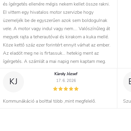
és ígérgetés ellenére mégis nekem kellet össze rakni.
El vittem egy hivatalos motor szervizbe hogy
üzemeljék be de egyszerűen azok sem boldogulnak
vele. A motor vagy indul vagy nem…. Valószínűleg át
megyek rajta a teherautóval és kirakom a kuka mellé.
Köze kettő száz ezer forintért ennyit várhat az ember.
Az eladót meg ne is firtassuk… hetekig ment az
ígérgetés. A számlát a mai napig nem kaptam meg.
Kàroly József
KJ
17. 6. 2026
Kommunákáció a bolttal több ,mint megfelelő.
Szu