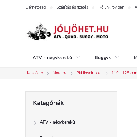
Ugrás
Elérhetőség
Szállítás és fizetés
Rólunk röviden
A
a
fő
tartalomhoz
ATV - négykerekű
Buggyk
M
Kezdőlap
Motorok
Pitbike/dirtbike
110 - 125 cc
O
Kategóriák
Kategóriák
átugrása
l
ATV - négykerekű
d