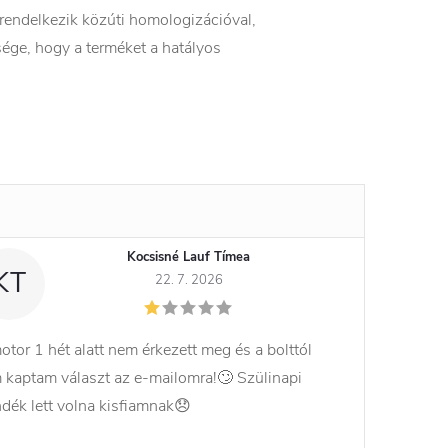
 rendelkezik közúti homologizációval,
ége, hogy a terméket a hatályos
Kocsisné Lauf Tímea
KT
22. 7. 2026
otor 1 hét alatt nem érkezett meg és a bolttól
 kaptam választ az e-mailomra!🙄 Szülinapi
ndék lett volna kisfiamnak😞