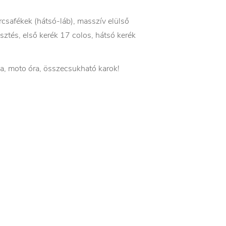
rcsafékek (hátsó-láb), masszív elülső
esztés, első kerék 17 colos, hátsó kerék
pa, moto óra, összecsukható karok!