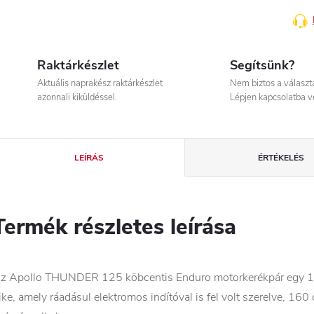
Raktárkészlet
Segítsünk?
Aktuális naprakész raktárkészlet
Nem biztos a válasz
azonnali kiküldéssel.
Lépjen kapcsolatba v
LEÍRÁS
ÉRTÉKELÉS
Termék részletes leírása
z Apollo THUNDER 125 köbcentis Enduro motorkerékpár egy 125
ike, amely ráadásul elektromos indítóval is fel volt szerelve, 