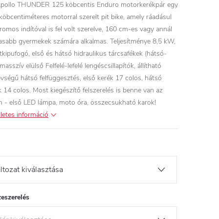
pollo THUNDER 125 köbcentis Enduro motorkerékpár egy
köbcentiméteres motorral szerelt pit bike, amely ráadásul
tromos indítóval is fel volt szerelve, 160 cm-es vagy annál
sabb gyermekek számára alkalmas.
Teljesítménye 8,5 kW,
tkipufogó, első és hátsó hidraulikus tárcsafékek (hátsó-
 masszív elülső Felfelé-lefelé lengéscsillapítók, állítható
vségű hátsó felfüggesztés, első kerék 17 colos, hátsó
k 14 colos.
Most kiegészítő felszerelés is benne van az
n - első LED lámpa, moto óra, összecsukható karok!
letes információ
eszerelés