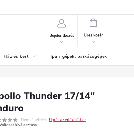
Reklamáció
KOSÁR
Üres kosár
Bejelentkezés
Ház és kert
Ipari gépek, barkácsgépek
S
pollo Thunder 17/14"
nduro
Nincs értékelés
Ugrás az értékeléshez
Változat kiválasztása