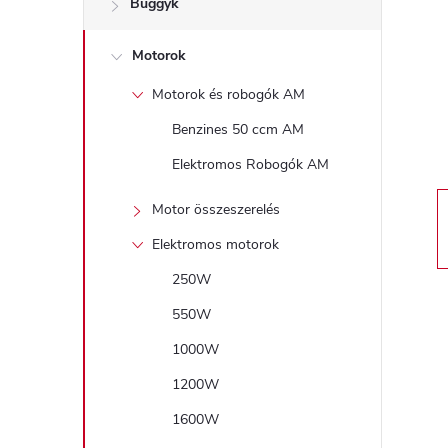
Buggyk
a
Motorok
l
Motorok és robogók AM
s
Benzines 50 ccm AM
ó
Elektromos Robogók AM
p
Motor összeszerelés
Elektromos motorok
a
250W
n
550W
1000W
e
1200W
l
1600W