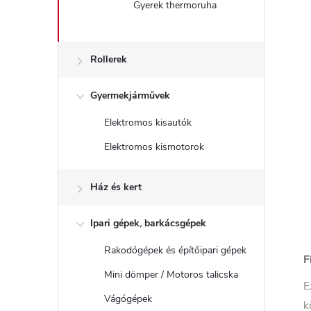
Gyerek thermoruha
Rollerek
Gyermekjárművek
Elektromos kisautók
Elektromos kismotorok
Ház és kert
Ipari gépek, barkácsgépek
Rakodógépek és építőipari gépek
F
Mini dömper / Motoros talicska
E
Vágógépek
k