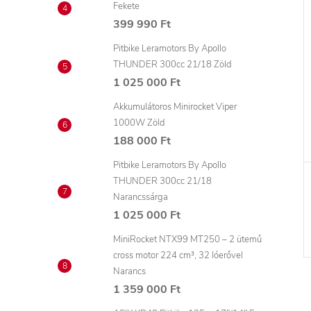
Fekete
399 990 Ft
Pitbike Leramotors By Apollo
THUNDER 300cc 21/18 Zöld
1 025 000 Ft
Akkumulátoros Minirocket Viper
1000W Zöld
188 000 Ft
Pitbike Leramotors By Apollo
THUNDER 300cc 21/18
Narancssárga
1 025 000 Ft
MiniRocket NTX99 MT250 – 2 ütemű
cross motor 224 cm³, 32 lóerővel
Narancs
1 359 000 Ft