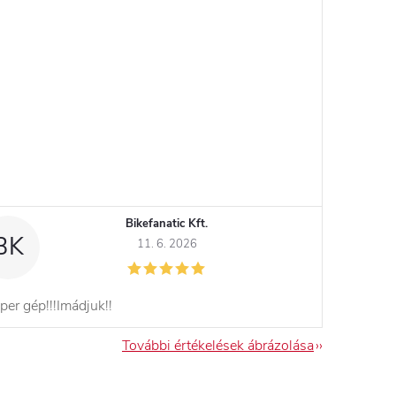
Bikefanatic Kft.
BK
11. 6. 2026
per gép!!!Imádjuk!!
További értékelések ábrázolása