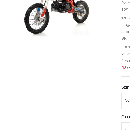
Az A
125 
elek
maga
spor
láb),
mere
keré
árba
Rész
Szín
Össz