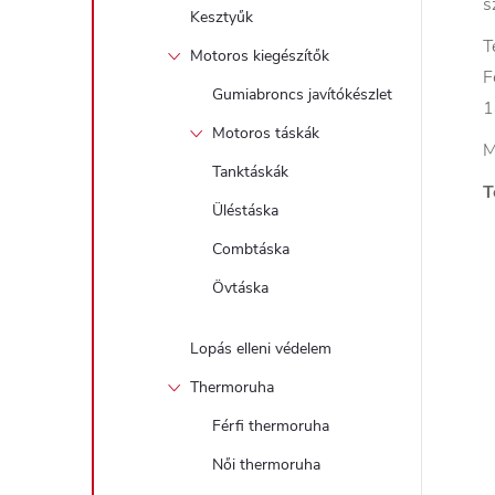
s
Kesztyűk
T
Motoros kiegészítők
F
Gumiabroncs javítókészlet
1
Motoros táskák
M
Tanktáskák
T
Üléstáska
Combtáska
Övtáska
Lopás elleni védelem
Thermoruha
Férfi thermoruha
Női thermoruha