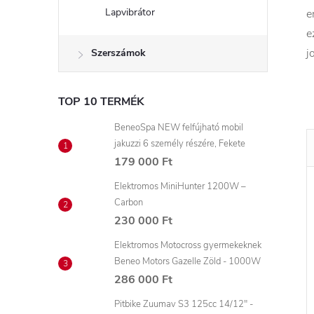
Lapvibrátor
e
e
j
Szerszámok
TOP 10 TERMÉK
BeneoSpa NEW felfújható mobil
jakuzzi 6 személy részére, Fekete
179 000 Ft
Elektromos MiniHunter 1200W –
Carbon
230 000 Ft
Elektromos Motocross gyermekeknek
Beneo Motors Gazelle Zöld - 1000W
286 000 Ft
Pitbike Zuumav S3 125cc 14/12" -