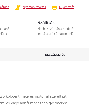
Kérdés
Nyomon követés
Nyomtatás
Szállítás
tásban?
Házhoz szállítás a rendelés
elünk.
leadása után 2 napon belül.
BESZÉLGETÉS
 köbcentiméteres motorral szerelt pit
160 cm-es vagy annál magasabb gyermekek