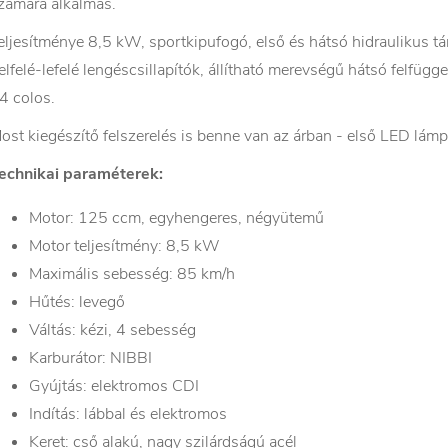
zámára alkalmas.
eljesítménye 8,5 kW, sportkipufogó, első és hátsó hidraulikus tá
elfelé-lefelé lengéscsillapítók, állítható merevségű hátsó felfügg
4 colos.
ost kiegészítő felszerelés is benne van az árban - első LED lám
echnikai paraméterek:
Motor: 125 ccm, egyhengeres, négyütemű
Motor teljesítmény: 8,5 kW
Maximális sebesség: 85 km/h
Hűtés: levegő
Váltás: kézi, 4 sebesség
Karburátor: NIBBI
Gyújtás: elektromos CDI
Indítás: lábbal és elektromos
Keret: cső alakú, nagy szilárdságú acél